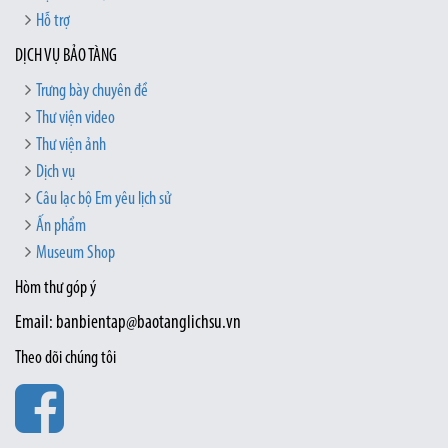
Hỗ trợ
DỊCH VỤ BẢO TÀNG
Trưng bày chuyên đề
Thư viện video
Thư viện ảnh
Dịch vụ
Câu lạc bộ Em yêu lịch sử
Ấn phẩm
Museum Shop
Hòm thư góp ý
Email: banbientap@baotanglichsu.vn
Theo dõi chúng tôi