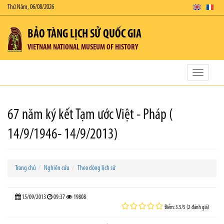
Thứ Năm, 06/08/2026
BẢO TÀNG LỊCH SỬ QUỐC GIA
VIETNAM NATIONAL MUSEUM OF HISTORY
Toggle
navigatio
67 năm ký kết Tạm ước Việt - Pháp (
14/9/1946- 14/9/2013)
Trang chủ
Nghiên cứu
Theo dòng lịch sử
15/09/2013
09:37
19808
Điểm: 3.5/5 (2 đánh giá)