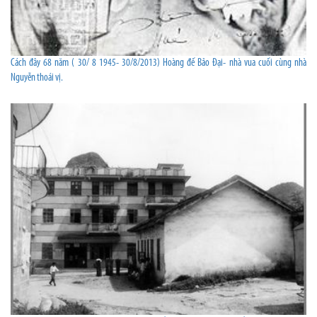
Cách đây 68 năm ( 30/ 8 1945- 30/8/2013) Hoàng đế Bảo Đại- nhà vua cuối cùng nhà
Nguyễn thoái vị.