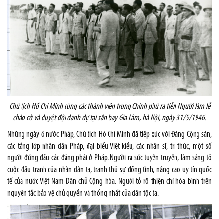
Chủ tịch Hồ Chí Minh cùng các thành viên trong Chính phủ ra tiễn Người làm lễ
chào cờ và duyệt đội danh dự tại sân bay Gia Lâm, hà Nội, ngày 31/5/1946.
Những ngày ở nước Pháp, Chủ tịch Hồ Chí Minh đã tiếp xúc với Đảng Cộng sản,
các tầng lớp nhân dân Pháp, đại biểu Việt kiều, các nhân sĩ, trí thức, một số
người đứng đầu các đảng phái ở Pháp. Người ra sức tuyên truyền, làm sáng tỏ
cuộc đấu tranh của nhân dân ta, tranh thủ sự đồng tình, nâng cao uy tín quốc
tế của nước Việt Nam Dân chủ Cộng hòa. Người tỏ rõ thiện chí hòa bình trên
nguyên tắc bảo vệ chủ quyền và thống nhất của dân tộc ta.