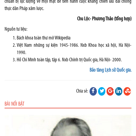
chuẩn bị lực lượng về mọi mặt để tiến hành cuộc kháng chiến lâu dài chống
thực dân Pháp xâm lược.
Chu
Lộc- Phương Thảo (tổng hợp)
Nguồn tư liệu:
Bách khoa toàn thư mở Wikipedia
Việt
Nam
những sự kiện 1945-1986. Nxb Khoa học xã hội, Hà Nội-
1990.
Hồ Chí Minh toàn tập, tập 6. Nxb Chính trị Quốc gia, Hà Nội- 2000.
Bảo tàng Lịch sử Quốc gia.
Chia sẻ:
BÀI NỔI BẬT