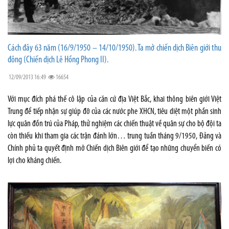
Cách đây 63 năm (16/9/1950 – 14/10/1950). Ta mở chiến dịch Biên giới thu
đông (Chiến dịch Lê Hồng Phong II).
12/09/2013 16:49
16654
Với mục đích phá thế cô lập của căn cứ địa Việt Bắc, khai thông biên giới Việt
Trung để tiếp nhận sự giúp đỡ của các nước phe XHCN, tiêu diệt một phần sinh
lực quân đồn trú của Pháp, thử nghiệm các chiến thuật về quân sự cho bộ đội ta
còn thiếu khi tham gia các trận đánh lớn… trung tuần tháng 9/1950, Đảng và
Chính phủ ta quyết định mở Chiến dịch Biên giới để tạo những chuyển biến có
lợi cho kháng chiến.