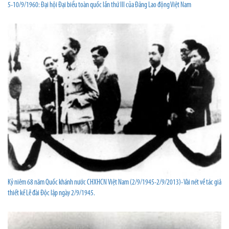
5-10/9/1960: Đại hội Đại biểu toàn quốc lần thứ III của Đảng Lao động Việt Nam
Kỷ niêm 68 năm Quốc khánh nước CHXHCN Việt Nam (2/9/1945-2/9/2013)- Vài nét về tác giả
thiết kế Lễ đài Độc lập ngày 2/9/1945.