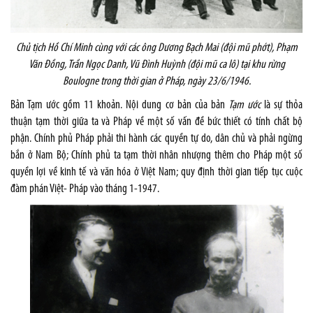
Chủ tịch Hồ Chí Minh cùng với các ông Dương Bạch Mai (đội mũ phớt), Phạm
Văn Đồng, Trần Ngọc Danh, Vũ Đình Huỳnh (đội mũ ca lô) tại khu rừng
Boulogne trong thời gian ở Pháp, ngày 23/6/1946.
Bản Tạm ước gồm 11 khoản. Nội dung cơ bản của bản
Tạm ước
là sự thỏa
thuận tạm thời giữa ta và Pháp về một số vấn đề bức thiết có tính chất bộ
phận. Chính phủ Pháp phải thi hành các quyền tự do, dân chủ và phải ngừng
bắn ở Nam Bộ; Chính phủ ta tạm thời nhân nhượng thêm cho Pháp một số
quyền lợi về kinh tế và văn hóa ở Việt
Nam
; quy định thời gian tiếp tục cuộc
đàm phán Việt- Pháp vào tháng 1-1947.