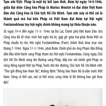
Tạm ước Việt- Pháp là một ký kết tạm thời, được ký ngày 14-9-1946,
giữa đại diện Cộng hòa Pháp là Marius Moutet và đại diện Việt Nam
Dân chủ Cộng hòa là Chủ tịch Hồ Chí Minh. Tạm ước này có thể coi là
thành quả mà hai bên Pháp và Việt Nam đạt được tại Hội nghị
Fontainebleau tuy hội nghị chính không mang lại thỏa thuận nào.
Từ ngày 19-4 đến ngày 11-5- 1946 tại Đà Lạt, Chính phủ Việt Nam Dân chủ
Cộng hòa đã tổ chức một hội nghị trù bị, gặp gỡ giữa hai phái đoàn Việt và
Pháp chuẩn bị cho Hội nghị Fontainebleau (Paris) chính thức khai mạc vào
tháng 7-1946. Ngày 31-5-1946, phái đoàn Chính phủ do ông Phạm Văn Đồng
dẫn đầu khởi hành sang Pháp tham dự Hội nghị Fontaineblau. Cùng ngày, Chủ
tịch Hồ Chí Minh cũng lên đường sang Pháp, tiếp xúc với chính giới Pháp và
cộng đồng người Việt tại Pháp. Trước khi lên đường, Chủ tịch Hồ Chí Minh viết:
“Thư gửi đồng bào Nam Bộ”, khẳng định: “Đồng bào Nam Bộ là dân nước Việt
Nam
. Sông có thể cạn, núi có thể mòn, song chân lý đó không bao giờ thay
đổi”.