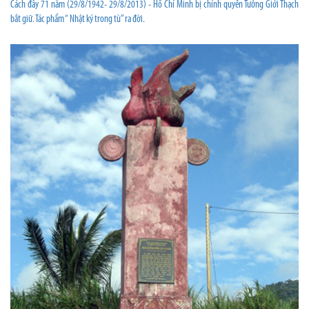
Cách đây 71 năm (29/8/1942- 29/8/2013) - Hồ Chí Minh bị chính quyền Tưởng Giới Thạch
bắt giữ. Tác phẩm “ Nhật ký trong tù” ra đời.