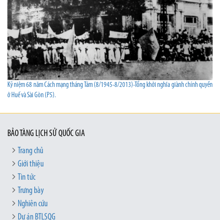
Kỷ niệm 68 năm Cách mạng tháng Tám (8/1945-8/2013)-Tổng khởi nghĩa giành chính quyền
ở Huế và Sài Gòn (P5).
BẢO TÀNG LỊCH SỬ QUỐC GIA
Trang chủ
Giới thiệu
Tin tức
Trưng bày
Nghiên cứu
Dự án BTLSQG