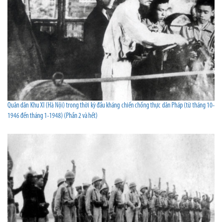
Quân dân Khu XI (Hà Nội) trong thời kỳ đầu kháng chiến chống thực dân Pháp (từ tháng 10-
1946 đến tháng 1-1948) (Phần 2 và hết)