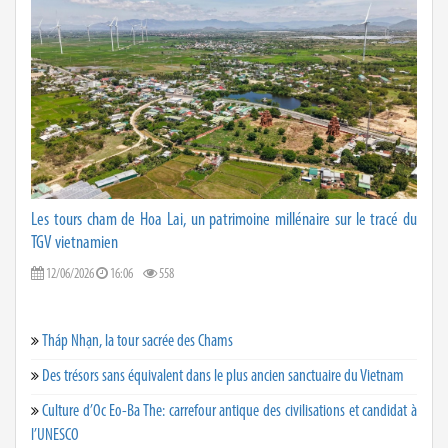
Les tours cham de Hoa Lai, un patrimoine millénaire sur le tracé du
TGV vietnamien
12/06/2026
16:06
558
Tháp Nhạn, la tour sacrée des Chams
Des trésors sans équivalent dans le plus ancien sanctuaire du Vietnam
Culture d’Oc Eo-Ba The: carrefour antique des civilisations et candidat à
l’UNESCO