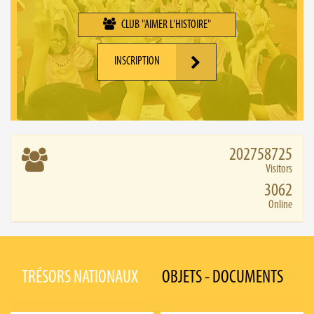
CLUB "AIMER L'HISTOIRE"
INSCRIPTION
202758725
Visitors
3062
Online
TRÉSORS NATIONAUX
OBJETS - DOCUMENTS