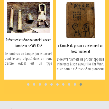
Présenter le trésor national: L’ancien
« Carnets de prison » deviennent un
tombeau de Viêt Khê
trésor national
Le tombeau en barque (ou le cercueil
dont le corp déposé dans un tronc
L’ oeuvre “Carnets de prison” apparue
d’arbre évidé) est un type
inhérente à son auteur Ho Chi Minh,
d’anciennes sépultures plus
et ce nom a été associé au processus
courantes dans notre pays, de la
historique de la lutte pour
période tardive de la culture de Dong
l’indépendance nationale du peuple
Son et existant jusqu’au siècle plus
vietnamien dans les décennies au
récent.
milieu du XX ème siècle.