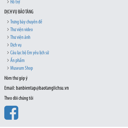
Hỗ trợ
DỊCH VỤ BẢO TÀNG
Trưng bày chuyên đề
Thư viện video
Thư viện ảnh
Dịch vụ
Câu lạc bộ Em yêu lịch sử
Ấn phẩm
Museum Shop
Hòm thư góp ý
Email: banbientap@baotanglichsu.vn
Theo dõi chúng tôi