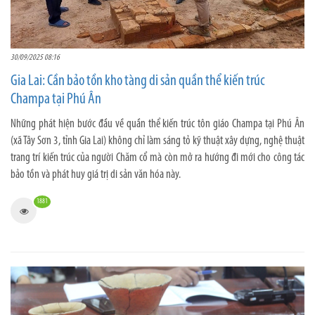
30/09/2025 08:16
Gia Lai: Cần bảo tồn kho tàng di sản quần thể kiến trúc
Champa tại Phú Ân
Những phát hiện bước đầu về quần thể kiến trúc tôn giáo Champa tại Phú Ân
(xã Tây Sơn 3, tỉnh Gia Lai) không chỉ làm sáng tỏ kỹ thuật xây dựng, nghệ thuật
trang trí kiến trúc của người Chăm cổ mà còn mở ra hướng đi mới cho công tác
bảo tồn và phát huy giá trị di sản văn hóa này.
1881