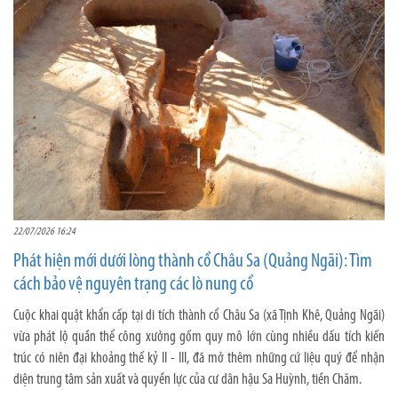
22/07/2026 16:24
Phát hiện mới dưới lòng thành cổ Châu Sa (Quảng Ngãi): Tìm
cách bảo vệ nguyên trạng các lò nung cổ
Cuộc khai quật khẩn cấp tại di tích thành cổ Châu Sa (xã Tịnh Khê, Quảng Ngãi)
vừa phát lộ quần thể công xưởng gốm quy mô lớn cùng nhiều dấu tích kiến
trúc có niên đại khoảng thế kỷ II - III, đã mở thêm những cứ liệu quý để nhận
diện trung tâm sản xuất và quyền lực của cư dân hậu Sa Huỳnh, tiền Chăm.