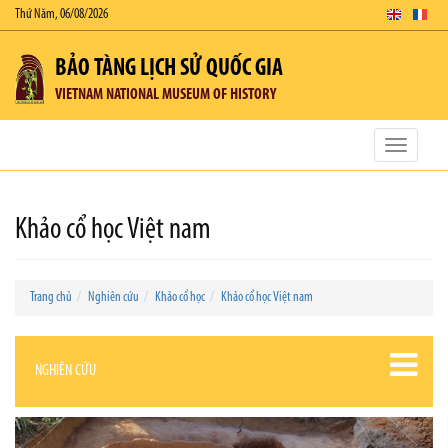
Thứ Năm, 06/08/2026
BẢO TÀNG LỊCH SỬ QUỐC GIA
VIETNAM NATIONAL MUSEUM OF HISTORY
Toggle
navigatio
Khảo cổ học Việt nam
Trang chủ
Nghiên cứu
Khảo cổ học
Khảo cổ học Việt nam
NGHIÊN CỨU