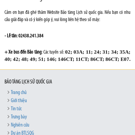
Cảm ơn bạn đã ghé thăm Website Bảo tàng Lịch sử quốc gia. Nếu bạn có nhu
cầu giải đáp và có ý kiến góp ý, vui lòng liên hệ theo số máy:
- Lễ tân: 02438.241.384
02; 03A; 11; 24; 31; 34; 35A;
+ Xe bus đến Bảo tàng
: Các tuyến số:
40; 42; 48; 49; 51; 146; 146CT; 11CT; 86CT; 86CT; E07.
BẢO TÀNG LỊCH SỬ QUỐC GIA
Trang chủ
Giới thiệu
Tin tức
Trưng bày
Nghiên cứu
Dự án BTLSQG