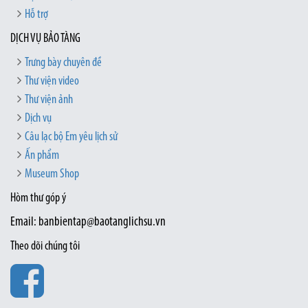
Hỗ trợ
DỊCH VỤ BẢO TÀNG
Trưng bày chuyên đề
Thư viện video
Thư viện ảnh
Dịch vụ
Câu lạc bộ Em yêu lịch sử
Ấn phẩm
Museum Shop
Hòm thư góp ý
Email: banbientap@baotanglichsu.vn
Theo dõi chúng tôi