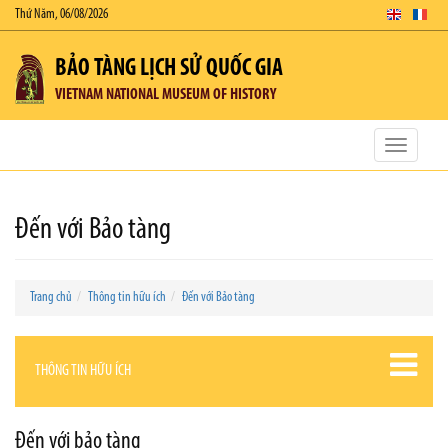
Thứ Năm, 06/08/2026
BẢO TÀNG LỊCH SỬ QUỐC GIA
VIETNAM NATIONAL MUSEUM OF HISTORY
Toggle
navigatio
Đến với Bảo tàng
Trang chủ
Thông tin hữu ích
Đến với Bảo tàng
THÔNG TIN HỮU ÍCH
Đến với bảo tàng