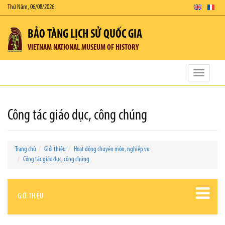
Thứ Năm, 06/08/2026
BẢO TÀNG LỊCH SỬ QUỐC GIA
VIETNAM NATIONAL MUSEUM OF HISTORY
Toggle
navigatio
Công tác giáo dục, công chúng
Trang chủ
Giới thiệu
Hoạt động chuyên môn, nghiệp vụ
Công tác giáo dục, công chúng
GIỚI THIỆU