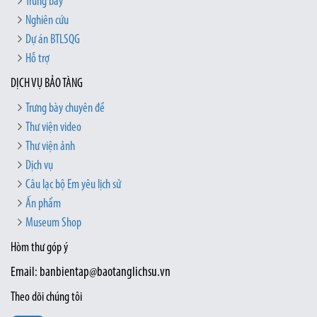
Trưng bày
Nghiên cứu
Dự án BTLSQG
Hỗ trợ
DỊCH VỤ BẢO TÀNG
Trưng bày chuyên đề
Thư viện video
Thư viện ảnh
Dịch vụ
Câu lạc bộ Em yêu lịch sử
Ấn phẩm
Museum Shop
Hòm thư góp ý
Email: banbientap@baotanglichsu.vn
Theo dõi chúng tôi