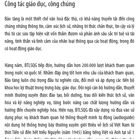
Công tác giáo dục, công chúng
Bảo tàng là một thiết chế văn hoá đặc thù, có khả năng truyền tải đến công
chúng những thông tin, cảm xúc lịch sử, những tri thức chân thực, tin cậy và lý
thú từ các sưu tập hiện vật vốn thấm đượm và phản ánh sâu sắc trí tuệ và tài
năng, tinh thần và tình cảm của nhân loại thông qua các hoạt động, trong đó
có hoạt động giáo dục.
Hàng năm, BTLSQG tiếp đón, hướng dẫn hơn 200.000 lượt khách tham quan
trong nước và quốc tế. Nhằm đáp ứng tốt hơn nhu cầu của khách tham quan,
Bảo tàng luôn chú trọng đầu tư nghiên cứu, đổi mới và áp dụng các tiến bộ
khoa học kỹ thuật trong trưng bày, giáo dục. Đội ngũ cán bộ hướng dẫn, thuyết
minh thường xuyên được đào tạo, bồi dưỡng, trau dồi kiến thức lịch sử, văn
hóa và kỹ năng nghiệp vụ, từng bước nâng cao chất lượng hướng dẫn và
hướng đến chuyên nghiệp hóa. Hiện nay, BTLSQG đã xây dựng và đưa vào sử
dụng phục vụ khách tham quan hệ thống thuyết minh tự động (audioguide)
nội dung hệ thống trưng bày thường xuyên giới thiệu về lịch sử Việt Nam từ
thời Tiền sử đến hết triều Nguyễn (năm 1945) bằng tiếng Việt và Anh tại số 1