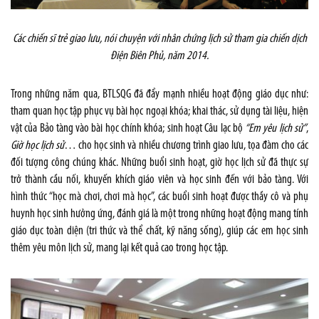
Các chiến sĩ trẻ giao lưu, nói chuyện với nhân chứng lịch sử tham gia chiến dịch
Điện Biên Phủ, năm 2014.
Trong những năm qua, BTLSQG đã đẩy mạnh nhiều hoạt động giáo dục như:
tham quan học tập phục vụ bài học ngoại khóa; khai thác, sử dụng tài liệu, hiện
vật của Bảo tàng vào bài học chính khóa; sinh hoạt Câu lạc bộ
“Em yêu lịch sử”
,
Giờ học lịch sử
… cho học sinh và nhiều chương trình giao lưu, tọa đàm cho các
đối tượng công chúng khác. Những buổi sinh hoạt, giờ học lịch sử đã thực sự
trở thành cầu nối, khuyến khích giáo viên và học sinh đến với bảo tàng. Với
hình thức “học mà chơi, chơi mà học”, các buổi sinh hoạt được thầy cô và phụ
huynh học sinh hưởng ứng, đánh giá là một trong những hoạt động mang tính
giáo dục toàn diện (tri thức và thể chất, kỹ năng sống), giúp các em học sinh
thêm yêu môn lịch sử, mang lại kết quả cao trong học tập.