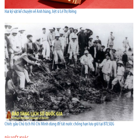
Hai kỷ vật kể chuyện về Anh hùng, liệt sĩ Lê Thị Riêng
Chiếc gầu Chủ tịch Hồ Chí Minh dùng để tát nước chống hạn lưu giữ tại BTLSQG