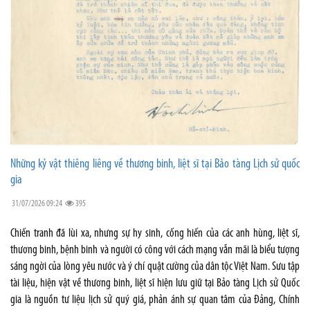
Những kỷ vật thiêng liêng về thương binh, liệt sĩ tại Bảo tàng Lịch sử quốc
gia
31/07/2026 09:24
395
Chiến tranh đã lùi xa, nhưng sự hy sinh, cống hiến của các anh hùng, liệt sĩ,
thương binh, bệnh binh và người có công với cách mạng vẫn mãi là biểu tượng
sáng ngời của lòng yêu nước và ý chí quật cường của dân tộc Việt Nam. Sưu tập
tài liệu, hiện vật về thương binh, liệt sĩ hiện lưu giữ tại Bảo tàng Lịch sử Quốc
gia là nguồn tư liệu lịch sử quý giá, phản ánh sự quan tâm của Đảng, Chính