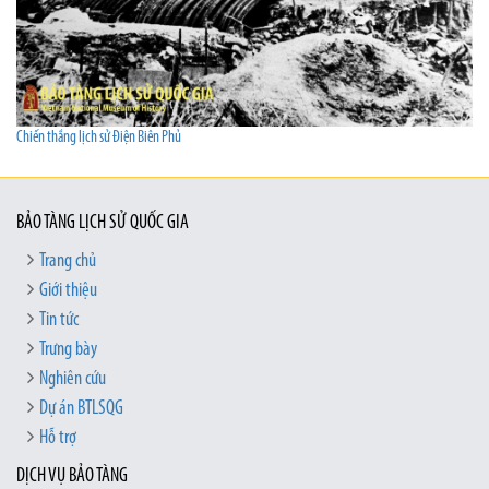
Chiến thắng lịch sử Điện Biên Phủ
BẢO TÀNG LỊCH SỬ QUỐC GIA
Trang chủ
Giới thiệu
Tin tức
Trưng bày
Nghiên cứu
Dự án BTLSQG
Hỗ trợ
DỊCH VỤ BẢO TÀNG