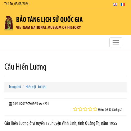
Thứ Tư, 05/08/2026
BẢO TÀNG LỊCH SỬ QUỐC GIA
VIETNAM NATIONAL MUSEUM OF HISTORY
Toggle
navigatio
Cầu Hiền Lương
Trang chủ
Hiện vật- tư liệu
04/11/2017
05:59
4201
Điểm: 0/5 (0 đánh giá)
Cầu Hiền Lương ở vĩ tuyến 17, huyện Vĩnh Linh, tỉnh Quảng Trị, năm 1955