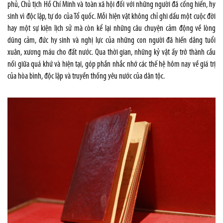
phủ, Chủ tịch Hồ Chí Minh và toàn xã hội đối với những người đã cống hiến, hy
sinh vì độc lập, tự do của Tổ quốc. Mỗi hiện vật không chỉ ghi dấu một cuộc đời
hay một sự kiện lịch sử mà còn kể lại những câu chuyện cảm động về lòng
dũng cảm, đức hy sinh và nghị lực của những con người đã hiến dâng tuổi
xuân, xương máu cho đất nước. Qua thời gian, những kỷ vật ấy trở thành cầu
nối giữa quá khứ và hiện tại, góp phần nhắc nhớ các thế hệ hôm nay về giá trị
của hòa bình, độc lập và truyền thống yêu nước của dân tộc.