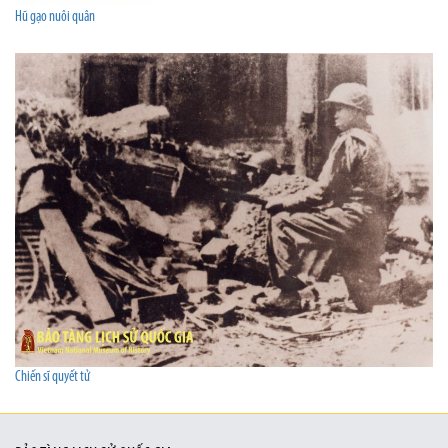
Hũ gạo nuôi quân
Chiến sĩ quyết tử