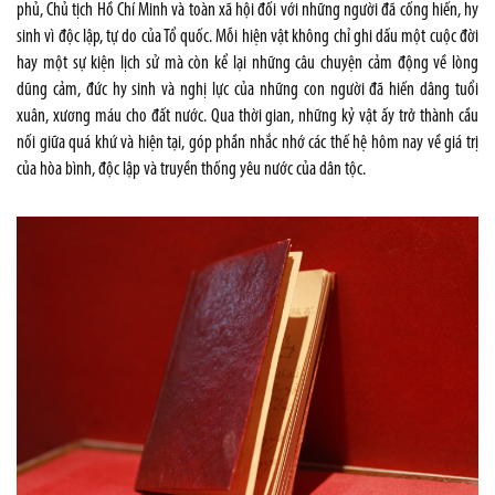
phủ, Chủ tịch Hồ Chí Minh và toàn xã hội đối với những người đã cống hiến, hy
sinh vì độc lập, tự do của Tổ quốc. Mỗi hiện vật không chỉ ghi dấu một cuộc đời
hay một sự kiện lịch sử mà còn kể lại những câu chuyện cảm động về lòng
dũng cảm, đức hy sinh và nghị lực của những con người đã hiến dâng tuổi
xuân, xương máu cho đất nước. Qua thời gian, những kỷ vật ấy trở thành cầu
nối giữa quá khứ và hiện tại, góp phần nhắc nhớ các thế hệ hôm nay về giá trị
của hòa bình, độc lập và truyền thống yêu nước của dân tộc.