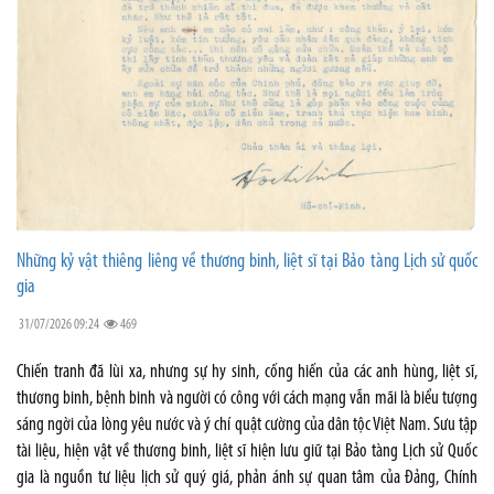
Những kỷ vật thiêng liêng về thương binh, liệt sĩ tại Bảo tàng Lịch sử quốc
gia
31/07/2026 09:24
469
Chiến tranh đã lùi xa, nhưng sự hy sinh, cống hiến của các anh hùng, liệt sĩ,
thương binh, bệnh binh và người có công với cách mạng vẫn mãi là biểu tượng
sáng ngời của lòng yêu nước và ý chí quật cường của dân tộc Việt Nam. Sưu tập
tài liệu, hiện vật về thương binh, liệt sĩ hiện lưu giữ tại Bảo tàng Lịch sử Quốc
gia là nguồn tư liệu lịch sử quý giá, phản ánh sự quan tâm của Đảng, Chính