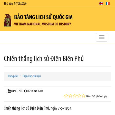
Thứ Sáu, 07/08/2026
BẢO TÀNG LỊCH SỬ QUỐC GIA
VIETNAM NATIONAL MUSEUM OF HISTORY
Toggle
navigatio
Chiến thắng lịch sử Điện Biên Phủ
Trang chủ
Hiện vật- tư liệu
04/11/2017
05:38
3208
Điểm: 0/5 (0 đánh giá)
Chiến thắng lịch sử Điện Biên Phủ, ngày 7-5-1954.