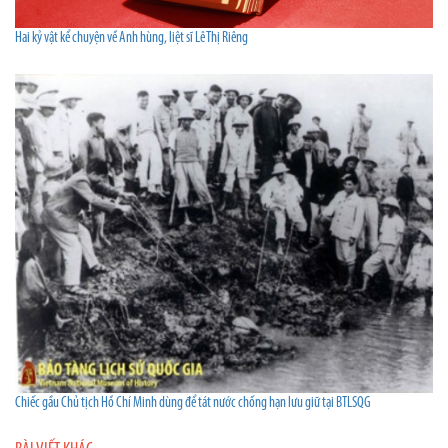
Hai kỷ vật kể chuyện về Anh hùng, liệt sĩ Lê Thị Riêng
Chiếc gầu Chủ tịch Hồ Chí Minh dùng để tát nước chống hạn lưu giữ tại BTLSQG