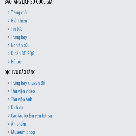
BẢO TÀNG LỊCH SỬ QUỐC GIA
Trang chủ
Giới thiệu
Tin tức
Trưng bày
Nghiên cứu
Dự án BTLSQG
Hỗ trợ
DỊCH VỤ BẢO TÀNG
Trưng bày chuyên đề
Thư viện video
Thư viện ảnh
Dịch vụ
Câu lạc bộ Em yêu lịch sử
Ấn phẩm
Museum Shop