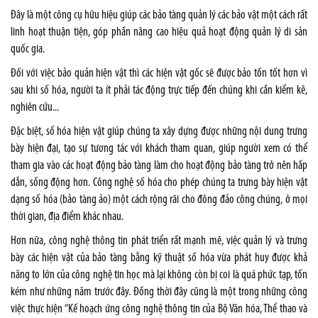
Đây là một công cụ hữu hiệu giúp các bảo tàng quản lý các bảo vật một cách rất
linh hoạt thuận tiện, góp phần nâng cao hiệu quả hoạt động quản lý di sản
quốc gia.
Đối với việc bảo quản hiện vật thì các hiện vật gốc sẽ được bảo tồn tốt hơn vì
sau khi số hóa, người ta ít phải tác động trực tiếp đến chúng khi cần kiểm kê,
nghiên cứu...
Đặc biệt, số hóa hiện vật giúp chúng ta xây dựng được những nội dung trưng
bày hiện đại, tạo sự tương tác với khách tham quan, giúp người xem có thể
tham gia vào các hoạt động bảo tàng làm cho hoạt động bảo tàng trở nên hấp
dẫn, sống động hơn. Công nghệ số hóa cho phép chúng ta trưng bày hiện vật
dạng số hóa (bảo tàng ảo) một cách rộng rãi cho đông đảo công chúng, ở mọi
thời gian, địa điểm khác nhau.
Hơn nữa, công nghệ thông tin phát triển rất mạnh mẽ, việc quản lý và trưng
bày các hiện vật của bảo tàng bằng kỹ thuật số hóa vừa phát huy được khả
năng to lớn của công nghệ tin học mà lại không còn bị coi là quá phức tạp, tốn
kém như những năm trước đây. Đồng thời đây cũng là một trong những công
việc thực hiện “Kế hoạch ứng công nghệ thông tin của Bộ Văn hóa, Thể thao và