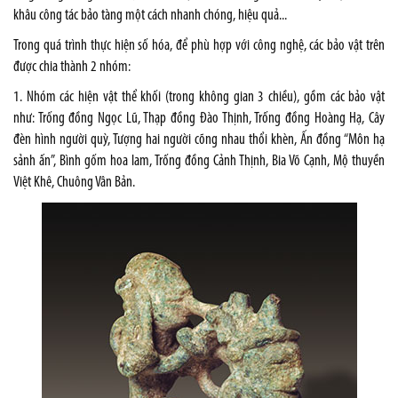
khâu công tác bảo tàng một cách nhanh chóng, hiệu quả...
Trong quá trình thực hiện số hóa, để phù hợp với công nghệ, các bảo vật trên
được chia thành 2 nhóm:
1. Nhóm các hiện vật thể khối (trong không gian 3 chiều), gồm các bảo vật
như: Trống đồng Ngọc Lũ, Thạp đồng Đào Thịnh, Trống đồng Hoàng Hạ, Cây
đèn hình người quỳ, Tượng hai người cõng nhau thổi khèn, Ấn đồng “Môn hạ
sảnh ấn”, Bình gốm hoa lam, Trống đồng Cảnh Thịnh, Bia Võ Cạnh, Mộ thuyền
Việt Khê, Chuông Vân Bản.