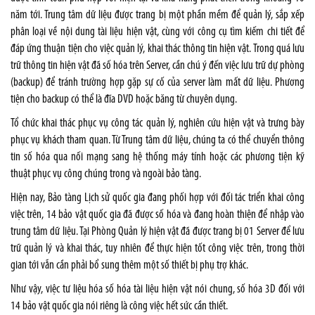
năm tới. Trung tâm dữ liệu được trang bị một phần mềm để quản lý, sắp xếp
phân loại về nội dung tài liệu hiện vật, cùng với công cụ tìm kiếm chi tiết để
đáp ứng thuận tiện cho việc quản lý, khai thác thông tin hiện vật. Trong quá lưu
trữ thông tin hiện vật đã số hóa trên Server, cần chú ý đến việc lưu trữ dự phòng
(backup) để tránh trường hợp gặp sự cố của server làm mất dữ liệu. Phương
tiện cho backup có thể là đĩa DVD hoặc băng từ chuyên dụng.
Tổ chức khai thác phục vụ công tác quản lý, nghiên cứu hiện vật và trưng bày
phục vụ khách tham quan. Từ Trung tâm dữ liệu, chúng ta có thể chuyển thông
tin số hóa qua nối mạng sang hệ thống máy tính hoặc các phương tiện kỹ
thuật phục vụ công chúng trong và ngoài bảo tàng.
Hiện nay, Bảo tàng Lịch sử quốc gia đang phối hợp với đối tác triển khai công
việc trên, 14 bảo vật quốc gia đã được số hóa và đang hoàn thiện để nhập vào
trung tâm dữ liệu. Tại Phòng Quản lý hiện vật đã được trang bị 01 Server để lưu
trữ quản lý và khai thác, tuy nhiên để thực hiện tốt công việc trên, trong thời
gian tới vẫn cần phải bổ sung thêm một số thiết bị phụ trợ khác.
Như vậy, việc tư liệu hóa số hóa tài liệu hiện vật nói chung, số hóa 3D đối với
14 bảo vật quốc gia nói riêng là công việc hết sức cần thiết.