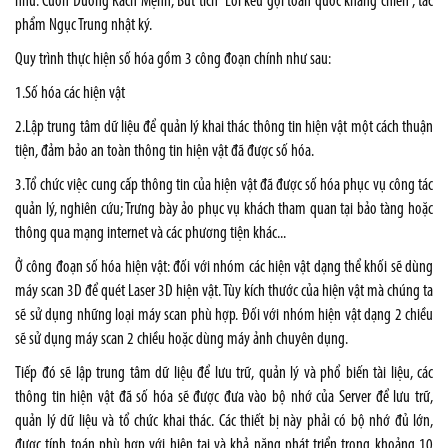
như: Cuốn Đường Kách Mệnh, Bút tích “Lời kêu gọi toàn quốc kháng chiến”, tác
phẩm Ngục Trung nhật ký.
Quy trình thực hiện số hóa gồm 3 công đoạn chính như sau:
1.Số hóa các hiện vật
2.Lập trung tâm dữ liệu để quản lý khai thác thông tin hiện vật một cách thuận
tiện, đảm bảo an toàn thông tin hiện vật đã được số hóa.
3.Tổ chức việc cung cấp thông tin của hiện vật đã được số hóa phục vụ công tác
quản lý, nghiên cứu; Trưng bày ảo phục vụ khách tham quan tại bảo tàng hoặc
thông qua mạng internet và các phương tiện khác...
Ở công đoạn số hóa hiện vật: đối với nhóm các hiện vật dạng thể khối sẽ dùng
máy scan 3D để quét Laser 3D hiện vật. Tùy kích thước của hiện vật mà chúng ta
sẽ sử dụng những loại máy scan phù hợp. Đối với nhóm hiện vật dạng 2 chiều
sẽ sử dụng máy scan 2 chiều hoặc dùng máy ảnh chuyên dụng.
Tiếp đó sẽ lập trung tâm dữ liệu để lưu trữ, quản lý và phổ biến tài liệu, các
thông tin hiện vật đã số hóa sẽ được đưa vào bộ nhớ của Server để lưu trữ,
quản lý dữ liệu và tổ chức khai thác. Các thiết bị này phải có bộ nhớ đủ lớn,
được tính toán phù hợp với hiện tại và khả năng phát triển trong khoảng 10