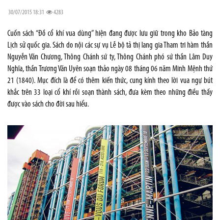
30/07/2015 18:31
4283
Cuốn sách “Đồ cổ khí vua dùng” hiện đang được lưu giữ trong kho Bảo tàng
Lịch sử quốc gia. Sách do nội các sự vụ Lễ bộ tả thị lang gia Tham tri hàm thần
Nguyễn Văn Chương, Thông Chánh sứ ty, Thông Chánh phó sứ thần Lâm Duy
Nghĩa, thần Trương Văn Uyên soạn thảo ngày 08 tháng 06 năm Minh Mệnh thứ
21 (1840). Mục đích là để có thêm kiến thức, cung kính theo lời vua ngự bút
khắc trên 33 loại cổ khí rồi soạn thành sách, đưa kèm theo những điều thấy
được vào sách cho đời sau hiểu.