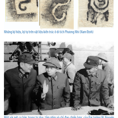
Những ký hiệu, ký tự trên vật liệu kiến trúc ở di tích Phương Nhi (Nam Định)
Một vài nét cơ bản trong tư duy, tầm nhìn và chỉ đạo chiến lược của Đại tướng Võ Nguyên