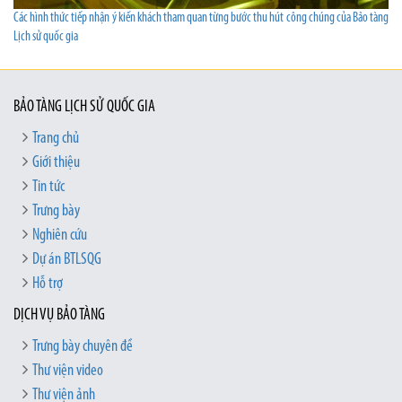
Các hình thức tiếp nhận ý kiến khách tham quan từng bước thu hút công chúng của Bảo tàng
Lịch sử quốc gia
BẢO TÀNG LỊCH SỬ QUỐC GIA
Trang chủ
Giới thiệu
Tin tức
Trưng bày
Nghiên cứu
Dự án BTLSQG
Hỗ trợ
DỊCH VỤ BẢO TÀNG
Trưng bày chuyên đề
Thư viện video
Thư viện ảnh