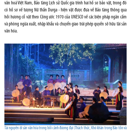
văn hoá Việt Nam, Bảo tàng Lịch sử Quốc gia trình hai hồ sơ bảo vật, trong đó
có hồ sơ về tượng Nữ thần Durga - hiện vật được đưa về Bảo tàng thông qua
hồi hương cổ vật theo Công ước 1970 của UNESCO về các biện pháp ngăn cấm
và phòng ngừa xuất, nhập khẩu và chuyển giao trái phép quyền sở hữu tài sản
văn hóa.
Tài nguyên di sản văn hóa trong bối cảnh đương đại (Thách thức, Khó khăn trong Bảo tồn và