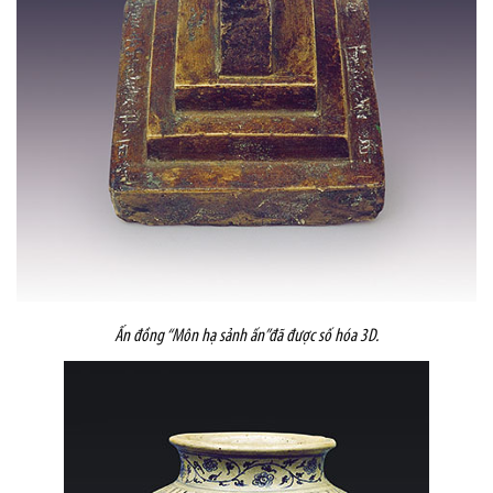
Ấn đồng
“M
ôn hạ sảnh
ấn”
đã được số hóa 3D.