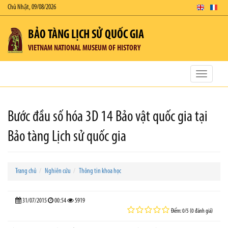
Chủ Nhật, 09/08/2026
BẢO TÀNG LỊCH SỬ QUỐC GIA
VIETNAM NATIONAL MUSEUM OF HISTORY
Toggle
navigatio
Bước đầu số hóa 3D 14 Bảo vật quốc gia tại
Bảo tàng Lịch sử quốc gia
Trang chủ
Nghiên cứu
Thông tin khoa học
31/07/2015
00:54
5919
Điểm: 0/5 (0 đánh giá)