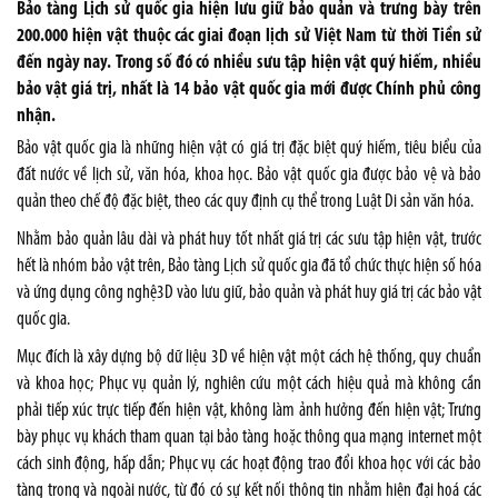
Bảo tàng Lịch sử quốc gia hiện lưu giữ bảo quản và trưng bày trên
200.000 hiện vật thuộc các giai đoạn lịch sử Việt Nam từ thời Tiền sử
đến ngày nay. Trong số đó có nhiều sưu tập hiện vật quý hiếm, nhiều
bảo vật giá trị, nhất là 14 bảo vật quốc gia mới được Chính phủ công
nhận.
Bảo vật quốc gia là những hiện vật có giá trị đặc biệt quý hiếm, tiêu biểu của
đất nước về lịch sử, văn hóa, khoa học. Bảo vật quốc gia được bảo vệ và bảo
quản theo chế độ đặc biệt, theo các quy định cụ thể trong Luật Di sản văn hóa.
Nhằm bảo quản lâu dài và phát huy tốt nhất giá trị các sưu tập hiện vật, trước
hết là nhóm bảo vật trên, Bảo tàng Lịch sử quốc gia đã tổ chức thực hiện số hóa
và ứng dụng công nghệ3D vào lưu giữ, bảo quản và phát huy giá trị các bảo vật
quốc gia.
Mục đích là xây dựng bộ dữ liệu 3D về hiện vật một cách hệ thống, quy chuẩn
và khoa học; Phục vụ quản lý, nghiên cứu một cách hiệu quả mà không cần
phải tiếp xúc trực tiếp đến hiện vật, không làm ảnh hưởng đến hiện vật; Trưng
bày phục vụ khách tham quan tại bảo tàng hoặc thông qua mạng internet một
cách sinh động, hấp dẫn; Phục vụ các hoạt động trao đổi khoa học với các bảo
tàng trong và ngoài nước, từ đó có sự kết nối thông tin nhằm hiện đại hoá các