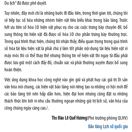
Du lịch” đã được phê duyệt.
Tuy nhiên, đây mới chỉ là những bước đi đầu tiên, trong thời gian tới, chúng tôi
sẽ tiếp tục số hóa những nhóm hiện vật tiêu biểu khác trong bảo tàng. Trước
hết ưu tiên số hóa 3D hiện vật phục vụ cho các cuộc trưng bày chuyên đề, bổ
sung thông tin hiện vật đã được số hóa 3D cho phần trưng bày thường trực.
Trong quá trình thực hiện, chúng tôi nhận thấy, điều quan trọng trong quá trình
số hóa tài liệu hiện vật là phải chú ý làm tốt phần nội dung tài liệu hiện vật vì
máy móc thì có thể thay thế nhưng thông tin về hiện vật thì ngay từ đầu phải
được lưu giữ một cách đầy đủ, chuẩn xác và phải thường xuyên được bổ sung
hoàn thiện.
Việc ứng dụng khoa học công nghệ vào gìn giữ và phát huy các giá trị Di sản
văn hóa nói chung, các hiện vật bảo tàng nói riêng tạo ra những cơ hội mới để
các bảo tàng trở nên hấp dẫn hơn, hiện đại hơn nhưng cũng đặt ra những
thách thức lớn bởi vì nhu cầu thưởng ngoạn những giá trị lịch sử, văn hóa của
công chúng ngày càng cao./.
Ths Đào Lê Quế Hương
(Phó trưởng phòng QLHV)
Bảo tàng Lịch sử quốc gia