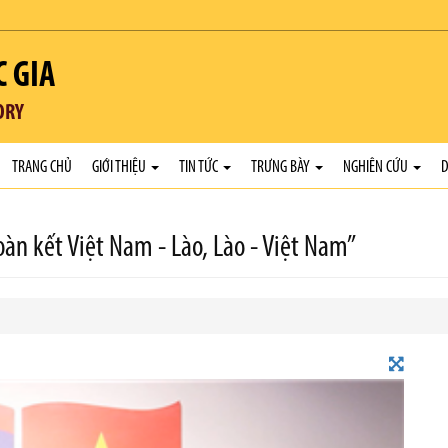
C GIA
ORY
TRANG CHỦ
GIỚI THIỆU
TIN TỨC
TRƯNG BÀY
NGHIÊN CỨU
D
oàn kết Việt Nam - Lào, Lào - Việt Nam”