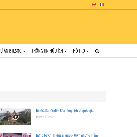
Ự ÁN BTLSQG
THÔNG TIN HỮU ÍCH
HỖ TRỢ
Từ nhà Bác Cổ đến Bảo tàng Lịch sử quốc gia
18/09/2023 09:22
Trưng bày: “Thi đua ái quốc - Ươm những mầm