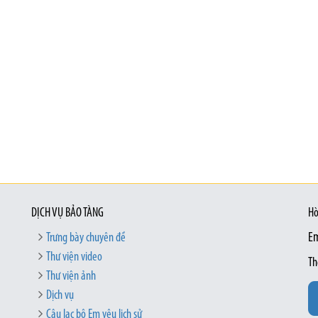
DỊCH VỤ BẢO TÀNG
Hò
Trưng bày chuyên đề
Em
Thư viện video
Th
Thư viện ảnh
Dịch vụ
Câu lạc bộ Em yêu lịch sử