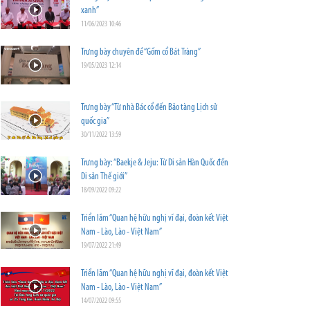
xanh”
11/06/2023 10:46
Trưng bày chuyên đề “Gốm cổ Bát Tràng”
19/05/2023 12:14
Trưng bày “Từ nhà Bác cổ đến Bảo tàng Lịch sử
quốc gia”
30/11/2022 13:59
Trưng bày: “Baekje & Jeju: Từ Di sản Hàn Quốc đến
Di sản Thế giới”
18/09/2022 09:22
Triển lãm “Quan hệ hữu nghị vĩ đại, đoàn kết Việt
Nam - Lào, Lào - Việt Nam”
19/07/2022 21:49
Triển lãm “Quan hệ hữu nghị vĩ đại, đoàn kết Việt
Nam - Lào, Lào - Việt Nam”
14/07/2022 09:55