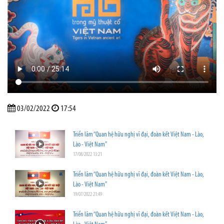
03/02/2022
17:54
Triển lãm “Quan hệ hữu nghị vĩ đại, đoàn kết Việt Nam - Lào,
Lào - Việt Nam”
17/08/2022 13:21
Triển lãm “Quan hệ hữu nghị vĩ đại, đoàn kết Việt Nam - Lào,
Lào - Việt Nam”
19/07/2022 21:49
Triển lãm “Quan hệ hữu nghị vĩ đại, đoàn kết Việt Nam - Lào,