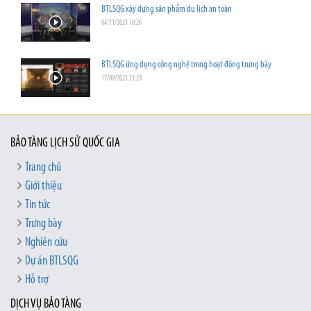
BTLSQG xây dựng sản phẩm du lịch an toàn
04/11/2021 10:26
BTLSQG ứng dụng công nghệ trong hoạt động trưng bày
17/09/2021 21:29
BẢO TÀNG LỊCH SỬ QUỐC GIA
Trang chủ
Giới thiệu
Tin tức
Trưng bày
Nghiên cứu
Dự án BTLSQG
Hỗ trợ
DỊCH VỤ BẢO TÀNG