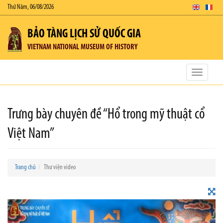
Thứ Năm, 06/08/2026
BẢO TÀNG LỊCH SỬ QUỐC GIA
VIETNAM NATIONAL MUSEUM OF HISTORY
Toggle
navigatio
Trưng bày chuyên đề “Hổ trong mỹ thuật cổ
Việt Nam”
Trang chủ
Thư viện video