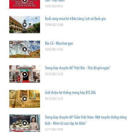
Lào - Việt Nam”
14/07/2022 09:55
Buổi sáng mùa hè ở Bảo tàng Lịch sử Quốc gia
15/06/2022 12:08
Bác Cổ - Mùa hoa gạo
10/03/2022 11:03
Trưng bày chuyên để “Việt Bắc - Thủ đô gió ngàn"
29/12/2021 12:20
Giới thiệu hệ thống trưng bày BTLSQG
04/12/2021 12:24
Trưng bày chuyên đề “Gốm Việt Nam: Một truyền thống riêng
biệt - Nhìn từ sưu tập An Biên”
21/11/2021 14:00