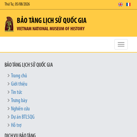
Thứ Tư, 05/08/2026
BẢO TÀNG LỊCH SỬ QUỐC GIA
VIETNAM NATIONAL MUSEUM OF HISTORY
Toggle
navigatio
BẢO TÀNG LỊCH SỬ QUỐC GIA
Trang chủ
Giới thiệu
Tin tức
Trưng bày
Nghiên cứu
Dự án BTLSQG
Hỗ trợ
DỊCH VỤ BẢO TÀNG