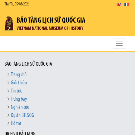
Thứ Tư, 05/08/2026
BẢO TÀNG LỊCH SỬ QUỐC GIA
VIETNAM NATIONAL MUSEUM OF HISTORY
Toggle
navigatio
BẢO TÀNG LỊCH SỬ QUỐC GIA
Trang chủ
Giới thiệu
Tin tức
Trưng bày
Nghiên cứu
Dự án BTLSQG
Hỗ trợ
DỊCH VỤ BẢO TÀNG