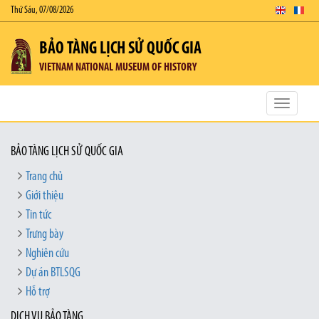
Thứ Sáu, 07/08/2026
BẢO TÀNG LỊCH SỬ QUỐC GIA
VIETNAM NATIONAL MUSEUM OF HISTORY
Toggle
navigatio
BẢO TÀNG LỊCH SỬ QUỐC GIA
Trang chủ
Giới thiệu
Tin tức
Trưng bày
Nghiên cứu
Dự án BTLSQG
Hỗ trợ
DỊCH VỤ BẢO TÀNG