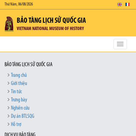
Thứ Năm, 06/08/2026
BẢO TÀNG LỊCH SỬ QUỐC GIA
VIETNAM NATIONAL MUSEUM OF HISTORY
Toggle
navigatio
BẢO TÀNG LỊCH SỬ QUỐC GIA
Trang chủ
Giới thiệu
Tin tức
Trưng bày
Nghiên cứu
Dự án BTLSQG
Hỗ trợ
DỊCH VỤ BẢO TÀNG