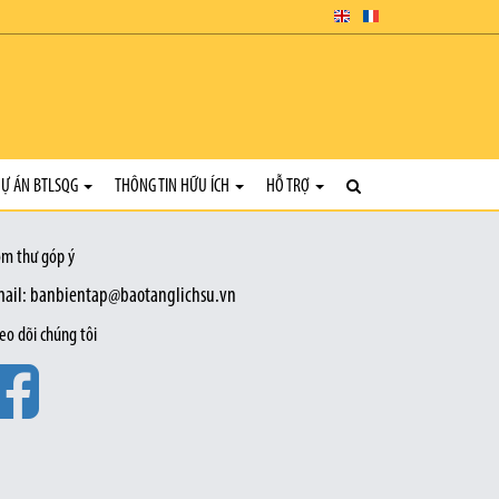
Ự ÁN BTLSQG
THÔNG TIN HỮU ÍCH
HỖ TRỢ
m thư góp ý
ail: banbientap@baotanglichsu.vn
eo dõi chúng tôi