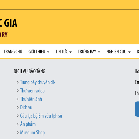
C GIA
ORY
TRANG CHỦ
GIỚI THIỆU
TIN TỨC
TRƯNG BÀY
NGHIÊN CỨU
D
DỊCH VỤ BẢO TÀNG
Hò
Trưng bày chuyên đề
Em
Thư viện video
Th
Thư viện ảnh
Dịch vụ
Câu lạc bộ Em yêu lịch sử
Ấn phẩm
Museum Shop