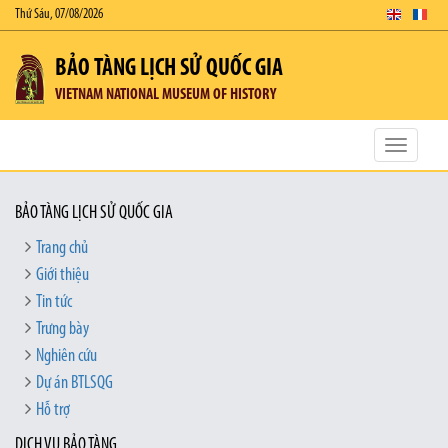
Thứ Sáu, 07/08/2026
BẢO TÀNG LỊCH SỬ QUỐC GIA
VIETNAM NATIONAL MUSEUM OF HISTORY
Toggle
navigatio
BẢO TÀNG LỊCH SỬ QUỐC GIA
Trang chủ
Giới thiệu
Tin tức
Trưng bày
Nghiên cứu
Dự án BTLSQG
Hỗ trợ
DỊCH VỤ BẢO TÀNG