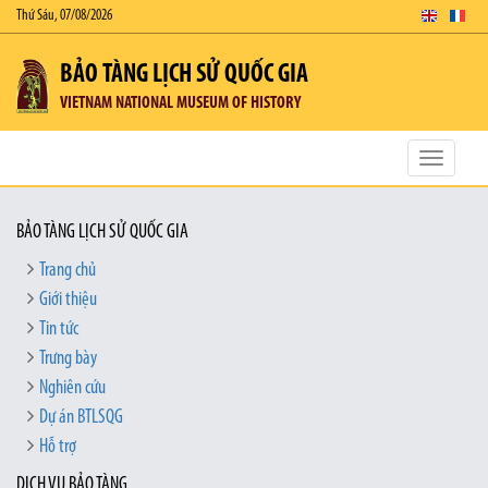
Thứ Sáu, 07/08/2026
BẢO TÀNG LỊCH SỬ QUỐC GIA
VIETNAM NATIONAL MUSEUM OF HISTORY
Toggle
navigatio
BẢO TÀNG LỊCH SỬ QUỐC GIA
Trang chủ
Giới thiệu
Tin tức
Trưng bày
Nghiên cứu
Dự án BTLSQG
Hỗ trợ
DỊCH VỤ BẢO TÀNG