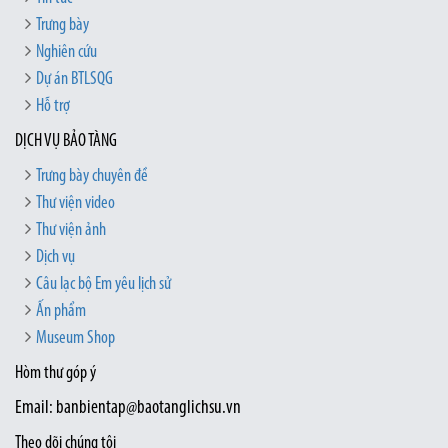
Trưng bày
Nghiên cứu
Dự án BTLSQG
Hỗ trợ
DỊCH VỤ BẢO TÀNG
Trưng bày chuyên đề
Thư viện video
Thư viện ảnh
Dịch vụ
Câu lạc bộ Em yêu lịch sử
Ấn phẩm
Museum Shop
Hòm thư góp ý
Email: banbientap@baotanglichsu.vn
Theo dõi chúng tôi