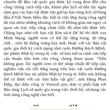
chuyên đề
Bảo vật quốc gia
được kỳ vọng đem đến cho
công chúng cách tiếp cận, khám phá lịch sử dân tộc ngàn
năm qua các bảo vật được lưu giữ tại bảo tàng lịch sử hàng
đầu ở Việt Nam. Điều đặc biệt là việc ứng dụng công nghệ
đã xóa nhòa những khoảng cách về không gian mà ngay cả
quan sát trực tiếp cũng chưa chắc đã nắm bắt được hết.
Chẳng hạn như với báu vật
Kim sách Đế hệ thi
thời vua
Minh Mạng, người xem có thể lật từng trang, dò từng
chữ… trên hệ thống trưng bày mới. Hoặc với các Bảo vật
quốc gia thời kỳ cách mạng như
cuốn Đường Kách Mệnh;
tác phẩm Nhật ký trong tù,
việc số hóa mở ra cánh cửa tiếp
cận thuận tiện hơn cho công chúng tham quan. “Trên
không gian 3D, người xem có thể nhấp chuột để tiếp cận,
nghiên cứu chi tiết từng trang trên bảo vật
cuốn Đường
Kách Mệnh
hay tác phẩm
Nhật ký trong tù
. Điều này không
thể có được với các bản hiện vật gốc”, anh Đặng Phan
Điệp, đại diện công ty Vietsoft pro, đơn vị phối hợp với
Bảo tàng Lịch sử quốc gia trong việc thiết kế, sử dụng các
tính năng công nghệ cho biết.