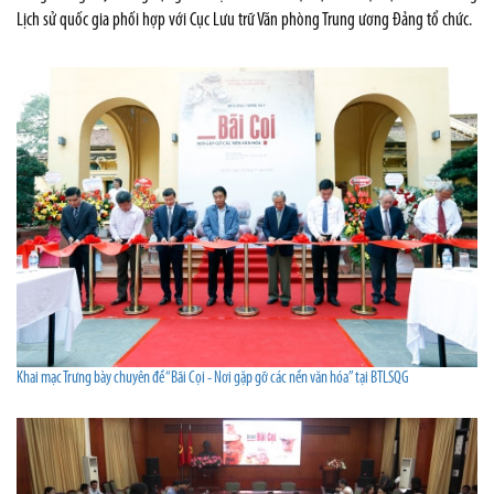
Lịch sử quốc gia phối hợp với Cục Lưu trữ Văn phòng Trung ương Đảng tổ chức.
Khai mạc Trưng bày chuyên đề “Bãi Cọi - Nơi gặp gỡ các nền văn hóa” tại BTLSQG