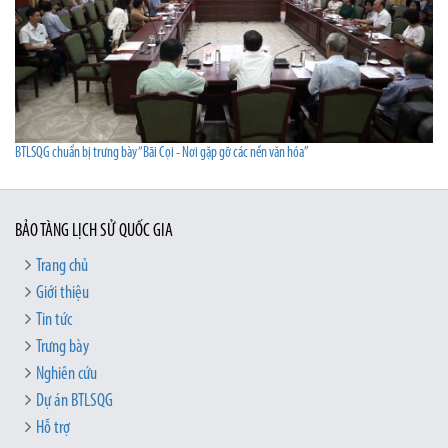
BTLSQG chuẩn bị trưng bày “Bãi Cọi - Nơi gặp gỡ các nền văn hóa”
BẢO TÀNG LỊCH SỬ QUỐC GIA
Trang chủ
Giới thiệu
Tin tức
Trưng bày
Nghiên cứu
Dự án BTLSQG
Hỗ trợ