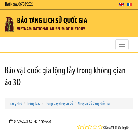
Thứ Năm, 06/08/2026
BẢO TÀNG LỊCH SỬ QUỐC GIA
VIETNAM NATIONAL MUSEUM OF HISTORY
Toggle
navigatio
Bảo vật quốc gia lộng lẫy trong không gian
ảo 3D
Trang chủ
Trưng bày
Trưng bày chuyên đề
Chuyên đề đang diễn ra
24/09/2021
14:17
6756
Điểm: 5/5 (4 đánh giá)