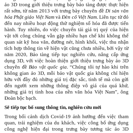
ảo 3D trong giới thiệu trưng bày bảo tàng được thực hiện
rất sớm, từ năm 2013 với trưng bày chuyên đề
Di sản văn
hóa Phật giáo Việt Nam
và
Đèn cổ Việt Nam
. Liên tục từ đó
đến nay nhiều hoạt động thử nghiệm số hóa đã được tiến
hành. Tuy nhiên, do việc chuyển tải giá trị quý của hiện
vật tới công chúng vẫn gặp nhiều hạn chế khi không thể
quan sát kỹ hoa văn, đường nét, hình khối, việc thu nhận
tích hợp thông tin về hiện vật cũng chưa nhiều, bởi vậy từ
năm 2020, Bảo tàng tiếp tục nghiên cứu, nâng cấp ứng
dụng 3D, với việc hoàn thiện giới thiệu trưng bày ảo 3D
chuyên đề
Bảo vật quốc gia
. “Chúng tôi tự hào khi trên
không gian ảo 3D, mỗi bảo vật quốc gia không chỉ hiện
hữu với đầy đủ những giá trị đặc sắc, tinh tế mà còn gửi
đến người xem những thông điệp vô giá của quá khứ,
những giá trị tinh hoa của nền văn hóa Việt Nam”, ông
Đoàn bộc bạch.
Sẽ tiếp tục bổ sung thông tin, nghiên cứu mới
Trong bối cảnh dịch Covid-19 ảnh hưởng đến việc tham
quan, trải nghiệm của du khách, việc công bố ứng dụng
công nghệ hiện đại trong trưng bày tương tác ảo 3D