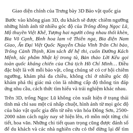
Giao diện chính của Trưng bày 3D Bảo vật quốc gia
Bước vào không gian 3D, du khách sẽ được chiêm ngưỡng
những hình ảnh từ nhiều góc độ của
Trống đồng Ngọc Lũ,
Mộ thuyền Việt Khê, Tượng hai người cõng nhau thổi khèn,
Bia Võ Cạnh, Bình hoa lam vẽ Thiên nga, Bia điện Nam
Giao, Ấn Đại Việt Quốc Nguyễn Chúa Vĩnh Trấn Chi bảo,
Trống Cảnh Thịnh, Kim sách đế hệ thi, cuốn Đường Kách
Mệnh, tác phẩm Nhật ký trong tù, Bản thảo Lời Kêu gọi
toàn quốc kháng chiến của Chủ tịch Hồ Chí Minh…
Điều
đặc biệt là với mỗi bảo vật, công chúng sẽ có cơ hội chiêm
ngưỡng, khám phá đa chiều, không chỉ ở nhiều góc độ
khám phá thị giác mà còn là những cấp độ thông tin đáp
ứng nhu cầu, cách thức tìm hiểu và trải nghiệm khác nhau.
Trên 3D, trống Ngọc Lũ không còn xuất hiện ở trạng thái
tĩnh mà chỉ sau một cú nhấp chuột, hình ảnh từ mọi góc độ
của bảo vật quốc gia đến từ nền văn hóa Đông Sơn, 2500-
2000 năm cách ngày nay sẽ hiện lên, rõ mồn một từng chi
tiết, hoa văn. Những chi tiết quan trọng cũng được đánh số
để du khách và các nhà nghiên cứu có thể dừng lại để tìm