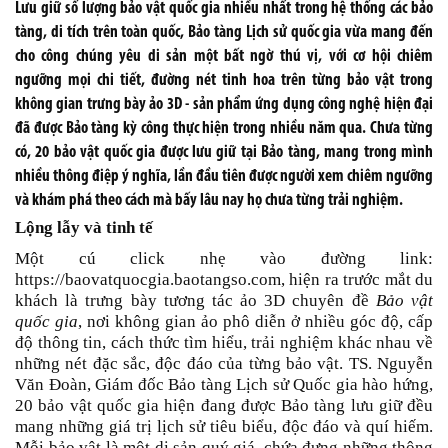
Lưu giữ số lượng bảo vật quốc gia nhiều nhất trong hệ thống các bảo
tàng, di tích trên toàn quốc, Bảo tàng Lịch sử quốc gia vừa mang đến
cho công chúng yêu di sản một bất ngờ thú vị, với cơ hội chiêm
ngưỡng mọi chi tiết, đường nét tinh hoa trên từng bảo vật trong
không gian trưng bày ảo 3D - sản phẩm ứng dụng công nghệ hiện đại
đã được Bảo tàng kỳ công thực hiện trong nhiều năm qua. Chưa từng
có, 20 bảo vật quốc gia được lưu giữ tại Bảo tàng, mang trong mình
nhiều thông điệp ý nghĩa, lần đầu tiên được người xem chiêm ngưỡng
và khám phá theo cách mà bấy lâu nay họ chưa từng trải nghiệm.
Lộng lẫy và tinh tế
Một cú click nhẹ vào đường link:
https://baovatquocgia.baotangso.com, hiện ra trước mắt du
khách là trưng bày tương tác ảo 3D chuyên đề
Bảo vật
quốc gia
, nơi không gian ảo phô diễn ở nhiều góc độ, cấp
độ thông tin, cách thức tìm hiểu, trải nghiệm khác nhau về
những nét đặc sắc, độc đáo của từng bảo vật. TS. Nguyễn
Văn Đoàn, Giám đốc Bảo tàng Lịch sử Quốc gia hào hứng,
20 bảo vật quốc gia hiện đang được Bảo tàng lưu giữ đều
mang những giá trị lịch sử tiêu biểu, độc đáo và quí hiếm.
Mỗi bảo vật là một di sản quý giá, chứa đựng những thông