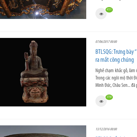
4731
07/06/2017 00:00
BTLSQG: Trưng bày “
ra mắt công chúng
Nghề chạm khắc gỗ, làm đ
Trong các ngôi mộ thời Đ
Minh Đức, Châu Sơn... đã 
3758
13/12/2016 00:00