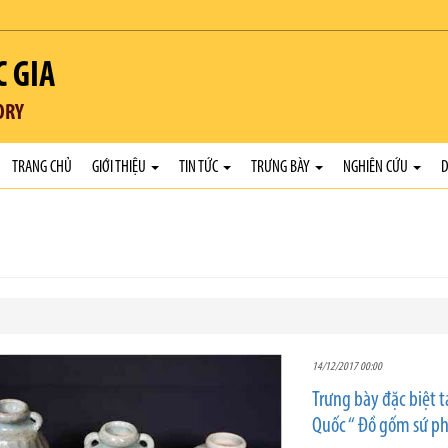
C GIA
ORY
TRANG CHỦ
GIỚI THIỆU
TIN TỨC
TRƯNG BÀY
NGHIÊN CỨU
D
14/12/2017 00:00
Trưng bày đặc biệt t
Quốc “ Đồ gốm sứ ph