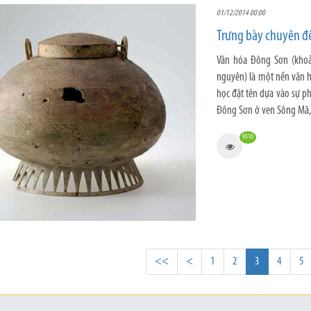
01/12/2014 00:00
Trưng bày chuyên đ
Văn hóa Đông Sơn (khoả
nguyên) là một nền văn h
học đặt tên dựa vào sự 
Đông Sơn ở ven Sông Mã,
9510
<<
<
1
2
3
4
5