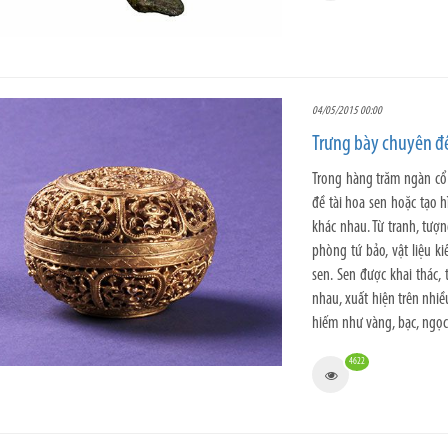
04/05/2015 00:00
Trưng bày chuyên đề 
Trong hàng trăm ngàn cổ v
đề tài hoa sen hoặc tạo h
khác nhau. Từ tranh, tượn
phòng tứ bảo, vật liệu 
sen. Sen được khai thác,
nhau, xuất hiện trên nhiều
hiếm như vàng, bạc, ng
4622