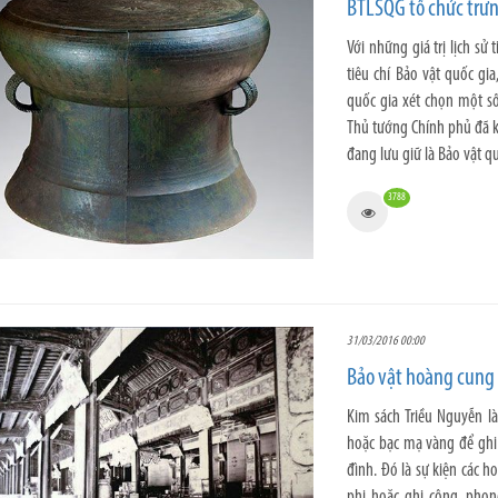
BTLSQG tổ chức trưn
Với những giá trị lịch sử
tiêu chí Bảo vật quốc gi
quốc gia xét chọn một số
Thủ tướng Chính phủ đã k
đang lưu giữ là Bảo vật qu
3788
31/03/2016 00:00
Bảo vật hoàng cung 
Kim sách Triều Nguyễn là
hoặc bạc mạ vàng để ghi l
đình. Đó là sự kiện các 
phi hoặc ghi công, phon