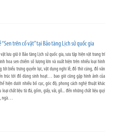
“Sen trên cổ vật” tại Bảo tàng Lịch sử quốc gia
ật lưu giữ ở Bảo tàng Lịch sử quốc gia, sưu tập hiện vật trang trí
ình hoa sen chiếm số lượng lớn và xuất hiện trên nhiều loại hình
g tới biểu trưng quyền lực, vật dụng nghi lễ, đồ thờ cúng, đồ văn
kiến trúc tới đồ dùng sinh hoạt… bao giờ cũng gặp hình ảnh của
 thể hiện dưới nhiều bố cục, góc độ, phong cách nghệ thuật khác
 loại chất liệu từ đá, gốm, giấy, vải, gỗ... đến những chất liệu quý
ọc, ngà…