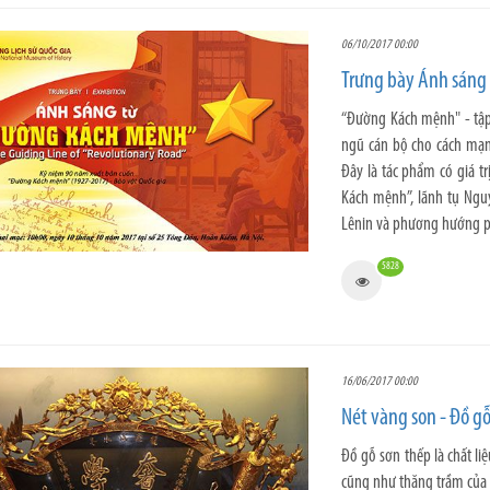
06/10/2017 00:00
Trưng bày Ánh sáng
“Đường Kách mệnh" - tập
ngũ cán bộ cho cách mạ
Đây là tác phẩm có giá tr
Kách mệnh”, lãnh tụ Nguy
Lênin và phương hướng ph
5828
16/06/2017 00:00
Nét vàng son - Đồ g
Đồ gỗ sơn thếp là chất li
cũng như thăng trầm của l