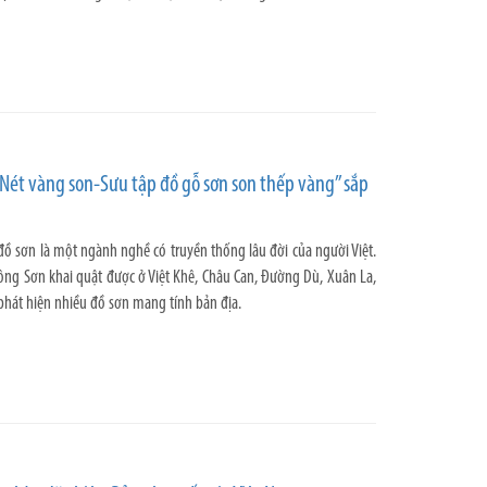
Nét vàng son-Sưu tập đồ gỗ sơn son thếp vàng” sắp
ồ sơn là một ngành nghề có truyền thống lâu đời của người Việt.
ông Sơn khai quật được ở Việt Khê, Châu Can, Đường Dù, Xuân La,
phát hiện nhiều đồ sơn mang tính bản địa.