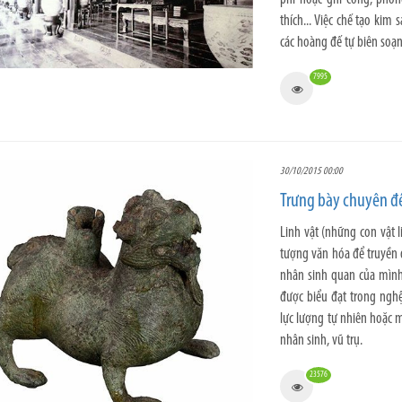
thích... Việc chế tạo kim
các hoàng đế tự biên soạn
7995
30/10/2015 00:00
Trưng bày chuyên đề
Linh vật (những con vật 
tượng văn hóa để truyền đ
nhân sinh quan của mình.
được biểu đạt trong nghệ 
lực lượng tự nhiên hoặc m
nhân sinh, vũ trụ.
23576