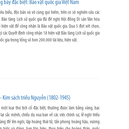
g bày đặc biệt: Bảo vật quốc gia Việt Nam
 tiêu biểu, độc bản và vô cùng quí hiếm, trên cơ sở nghiên cứu các
a, Bảo tàng Lịch sử quốc gia đã đề nghị Hội đồng Di sản Văn hóa
 hiện vật để công nhận là Bảo vật quốc gia. Qua 5 đợt xét chọn,
ý các Quyết định công nhận 18 hiện vật Bảo tàng Lịch sử quốc gia
ốc gia trong tổng số hơn 200.000 tài liệu, hiện vật.
- Kim sách triều Nguyễn (1802-1945)
 một loại thư tịch cổ đặc biệt, thường được làm bằng vàng, bạc
ại sắc mệnh, chiếu dụ vua ban về các việc chính sự, lễ nghi triều
hoàng đế lên ngôi, lập hoàng thái tử, tấn phong hoàng hậu, vương
g tước và dâng, ban tôn hiệu, thụy hiệu cho hoàng thân, quốc