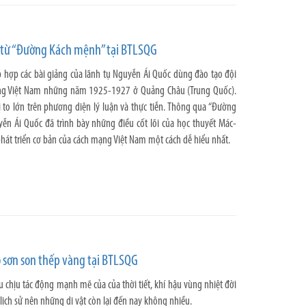
 từ “Đường Kách mệnh” tại BTLSQG
 hợp các bài giảng của lãnh tụ Nguyễn Ái Quốc dùng đào tạo đội
ng Việt Nam những năm 1925-1927 ở Quảng Châu (Trung Quốc).
ị to lớn trên phương diện lý luận và thực tiễn. Thông qua “Đường
ễn Ái Quốc đã trình bày những điều cốt lõi của học thuyết Mác-
át triển cơ bản của cách mạng Việt Nam một cách dễ hiểu nhất.
ỗ sơn son thếp vàng tại BTLSQG
ệu chịu tác động mạnh mẽ của của thời tiết, khí hậu vùng nhiệt đời
ịch sử nên những di vật còn lại đến nay không nhiều.