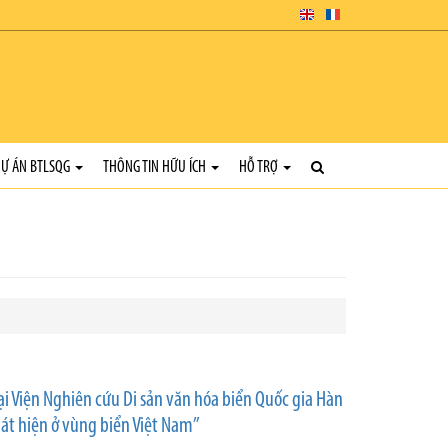
Ự ÁN BTLSQG
THÔNG TIN HỮU ÍCH
HỖ TRỢ
ại Viện Nghiên cứu Di sản văn hóa biển Quốc gia Hàn
át hiện ở vùng biển Việt Nam”