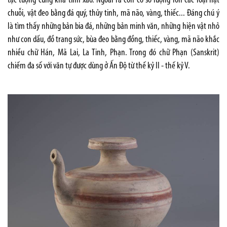
tạc tượng cũng khá tinh xảo. Ngoài ra còn có số lượng lớn các loại hạt
chuỗi, vật đeo bằng đá quý, thủy tinh, mã não, vàng, thiếc... Đáng chú ý
là tìm thấy những bản bia đá, những bản minh văn, những hiện vật nhỏ
như con dấu, đồ trang sức, bùa đeo bằng đồng, thiếc, vàng, mã não khắc
nhiều chữ Hán, Mã Lai, La Tinh, Phạn. Trong đó chữ Phạn (Sanskrit)
chiếm đa số với văn tự được dùng ở Ấn Độ từ thế kỷ II - thế kỷ V.