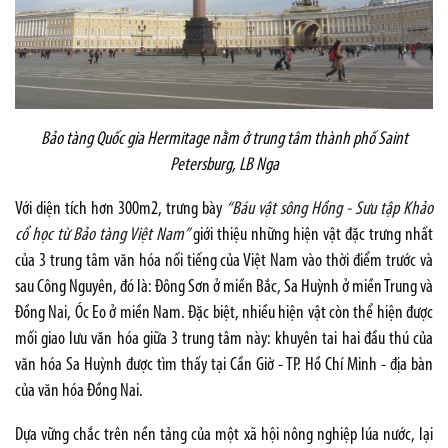
Bảo tàng Quốc gia Hermitage nằm ở trung tâm thành phố Saint
Petersburg,
LB Nga
Với diện tích hơn 300m2, trưng bày
“Báu vật sông Hồng - Sưu tập Khảo
cổ học từ Bảo tàng Việt Nam”
giới thiệu những hiện vật đặc trưng nhất
của 3 trung tâm văn hóa nối tiếng của Việt Nam vào thời điểm trước và
sau Công Nguyên, đó là: Đông Sơn ở miền Bắc, Sa Huỳnh ở miền Trung và
Đồng Nai, Óc Eo ở miền Nam. Đặc biệt, nhiều hiện vật còn thể hiện được
mối giao lưu văn hóa giữa 3 trung tâm này: khuyên tai hai đầu thú của
văn hóa Sa Huỳnh được tìm thấy tại Cần Giờ - TP. Hồ Chí Minh - địa bàn
của văn hóa Đồng Nai.
Dựa vững chắc trên nền tảng của một xã hội nông nghiệp lúa nước, lại