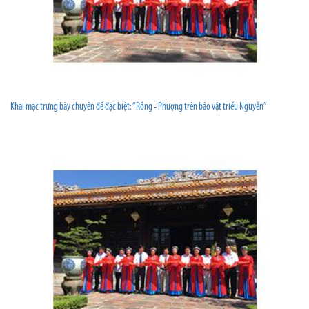
Khai mạc trưng bày chuyên đề đặc biệt: “Rồng - Phượng trên bảo vật triều Nguyễn”