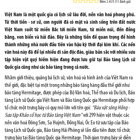
Điểm: 2.45/5 (11 đánh giá)
Việt Nam là một quốc gia có lịch sử lâu đời, nền văn hoá phong phú.
Từ thời tiền - sơ sử, con người đã có mặt và sinh sống trên đất nước
Việt Nam suốt từ miền Bắc tới miền Nam, từ miền núi, đến đồng
bằng, ven biển và hải đảo. Đây là những tiền đề quan trọng để hình
thành những nhà nước đầu tiên vào hậu kỳ thời đại kim khí. Các nền
văn hoá này đã để lại nhiều di sản độc đáo, giàu bản sắc với nhiều sưu
tập hiện vật quý hiếm hiện đang được lưu giữ tại Bảo tàng Lịch sử
Quốc gia cũng như các bảo tàng trong cả nước.
Nhằm giới thiệu, quảng bá lịch sử, văn hoá và hình ảnh của Việt Nam ra
thế giới, đặc biệt tại một trong những bảo tàng
hàng đầu thế giới
như
bảo tàng Hermitage, được phép của Bộ Văn hoá, Thể thao và Du lịch, Bảo
tàng Lịch sử Quốc gia Việt Nam và Bảo tàng Quốc gia Hermitage phối hợp
tổ chức
một trưng bày có quy mô lớn với tên gọi:
“Báu vật sông Hồng -
Sưu tập Khảo cổ học từ Bảo tàng Việt Nam”
với 299 hiện vật thuộc các
nền văn hoá Đông Sơn, Sa Huỳnh, Đồng Nai, Óc Eo từ sưu tập của Bảo
tàng Lịch sử Quốc gia, Bảo tàng Hải Phòng sẽ lần đầu tiên được tổ chức
trưng bày tại Bảo tàng Quốc gia Hermitage.
Thời gian trưng bày sẽ diễn