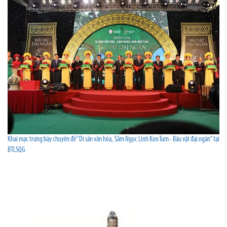
Khai mạc trưng bày chuyên đề “Di sản văn hóa, Sâm Ngọc Linh Kon Tum - Báu vật đại ngàn” tại
BTLSQG