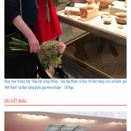
Khai mạc trưng bày “Báu vật sông Hồng - Sưu tập Khảo cổ học từ Bảo tàng Lịch sử Quốc gia
Việt Nam” tại Bảo tàng Quốc gia Hermitage – LB Nga.
BÀI VIẾT KHÁC