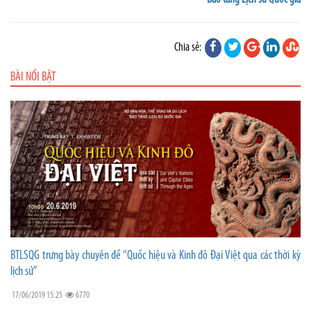
Chia sẻ:
BÀI NỔI BẬT
BTLSQG trưng bày chuyên đề “Quốc hiệu và Kinh đô Đại Việt qua các thời kỳ
lịch sử”
17/06/2019 15:25
6770