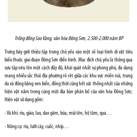
Trống đồng Sao Vàng, văn hóa Đông Sơn, 2.500-2.000 năm BP
Trưng bày giới thiệu tập trung chủ yếu vào một số loại hình di vật tiêu
biểu thuộc giai đoạn Đông Sơn điển hình. Mục đích chủ yếu là thông qua
sưu tập nêu lên một cách đầy đủ, khái quát nhất sự phong phú, đa dạng
mang nhiều sắc thái địa phương rõ rệt giữa các khu vực miền núi, trung
du và đồng bằng ven biển, đồng thời cũng hết sức thống nhất của những
hiện vật nằm trong cùng một địa bàn phân bố của văn hóa Đông Sơn;
Hiện vật sử dụng gồm:
- Vũ khí: rìu, giáo, lao, dao găm, búa, mũi tên, hộ tâm
, qua…
- Nông cụ: rìu, lưỡi cày, cuốc,
nhíp…