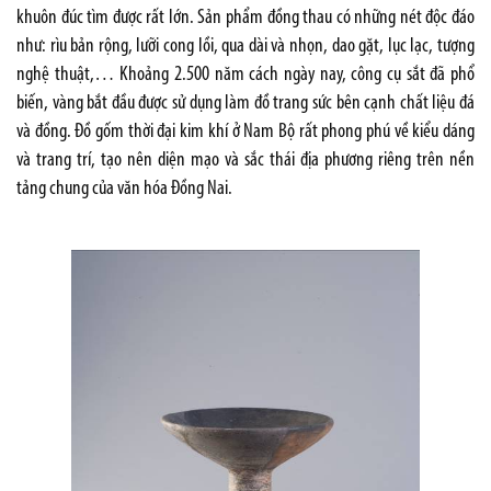
khuôn đúc tìm được rất lớn. Sản phẩm đồng thau có những nét độc đáo
như: rìu bản rộng, lưỡi cong lồi, qua dài và nhọn, dao gặt, lục lạc, tượng
nghệ thuật,… Khoảng 2.500 năm cách ngày nay, công cụ sắt đã phổ
biến, vàng bắt đầu được sử dụng làm đồ trang sức bên cạnh chất liệu đá
và đồng. Đồ gốm thời đại kim khí ở Nam Bộ rất phong phú về kiểu dáng
và trang trí, tạo nên diện mạo và sắc thái địa phương riêng trên nền
tảng chung của văn hóa Đồng Nai.