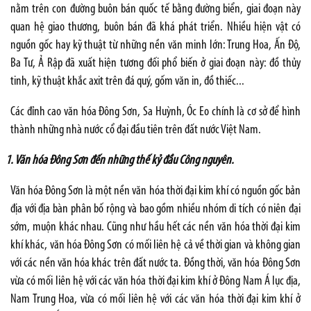
nằm trên con đường buôn bán quốc tế bằng đường biển, giai đoạn này
quan hệ giao thương, buôn bán đã khá phát triển. Nhiều hiện vật có
nguồn gốc hay kỹ thuật từ những nền văn minh lớn: Trung Hoa, Ấn Độ,
Ba Tư, Ả Rập đã xuất hiện tương đối phổ biến ở giai đoạn này: đồ thủy
tinh, kỹ thuật khắc axit trên đá quý, gốm văn in, đồ thiếc...
Các đỉnh cao văn hóa Đông Sơn, Sa Huỳnh, Óc Eo chính là cơ sở để hình
thành những nhà nước cổ đại đầu tiên trên đất nước Việt Nam.
1. Văn hóa Đông Sơn đến những thế kỷ đầu Công nguyên.
Văn hóa Đông Sơn là một nền văn hóa thời đại kim khí có nguồn gốc bản
địa với địa bàn phân bố rộng và bao gồm nhiều nhóm di tích có niên đại
sớm, muộn khác nhau. Cũng như hầu hết các nền văn hóa thời đại kim
khí khác, văn hóa Đông Sơn có mối liên hệ cả về thời gian và không gian
với các nền văn hóa khác trên đất nước ta. Đồng thời, văn hóa Đông Sơn
vừa có mối liên hệ với các văn hóa thời đại kim khí ở Đông Nam Á lục địa,
Nam Trung Hoa, vừa có mối liên hệ với các văn hóa thời đại kim khí ở