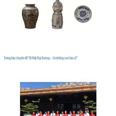
Trưng bày chuyên đề “Bí Mật Đại Dương – từ những con tàu cổ”