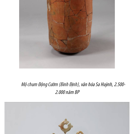
Mộ chum Động Cườm (Bình Định),
văn hóa Sa Huỳnh, 2.500-
2.000 năm BP