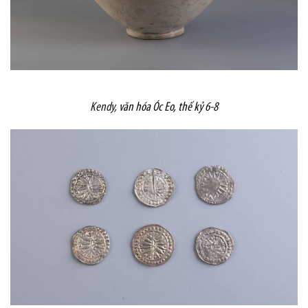
Kendy,
văn hóa Óc Eo, thế kỷ 6-8