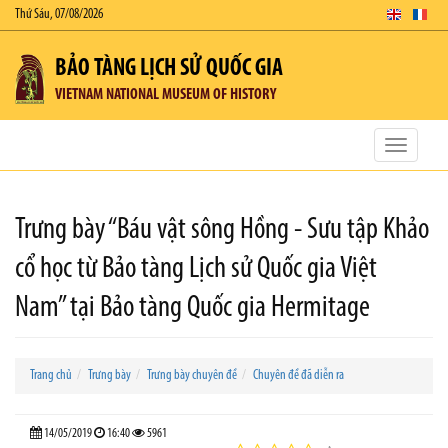
Thứ Sáu, 07/08/2026
BẢO TÀNG LỊCH SỬ QUỐC GIA
VIETNAM NATIONAL MUSEUM OF HISTORY
Toggle
navigatio
Trưng bày “Báu vật sông Hồng - Sưu tập Khảo
cổ học từ Bảo tàng Lịch sử Quốc gia Việt
Nam” tại Bảo tàng Quốc gia Hermitage
Trang chủ
Trưng bày
Trưng bày chuyên đề
Chuyên đề đã diễn ra
14/05/2019
16:40
5961