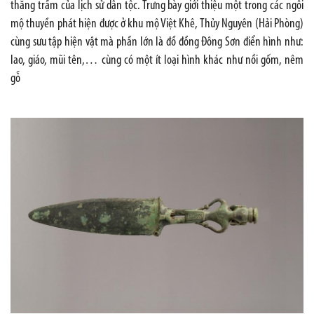
thăng trầm của lịch sử dân tộc. Trưng bày giới thiệu một trong các ngôi
mộ thuyền phát hiện được ở khu mộ Việt Khê, Thủy Nguyên (Hải Phòng)
cùng sưu tập hiện vật mà phần lớn là đồ đồng Đông Sơn điển hình như:
lao, giáo, mũi tên,… cùng có một ít loại hình khác như nồi gốm, nêm
gỗ