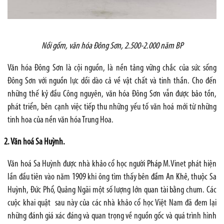
Nồi gốm, văn hóa Đông Sơn, 2.500-2.000 năm BP
Văn hóa Đông Sơn là cội nguồn, là nền tảng vững chắc của sức sống
Đông Sơn với nguồn lực dồi dào cả về vật chất và tinh thần. Cho đến
những thế kỷ đầu Công nguyên, văn hóa Đông Sơn vẫn được bảo tồn,
phát triển, bên cạnh việc tiếp thu những yếu tố văn hoá mới từ những
tinh hoa của nền văn hóa Trung Hoa.
2. Văn hoá Sa Huỳnh.
Văn hoá Sa Huỳnh đư­ợc nhà khảo cổ học ng­ười
Pháp
M.Vinet phát hiện
lần đầu tiên vào năm
1909
khi ông tìm thấy bên
đầm An Khê
, thuộc Sa
Huỳnh, Đức Phổ, Quảng Ngãi một số lượng lớn quan tài bằng chum. Các
cuộc khai quật sau này của các nhà khảo cổ học Việt Nam đã đem lại
những đánh giá xác đáng và quan trọng về nguồn gốc và quá trình hình