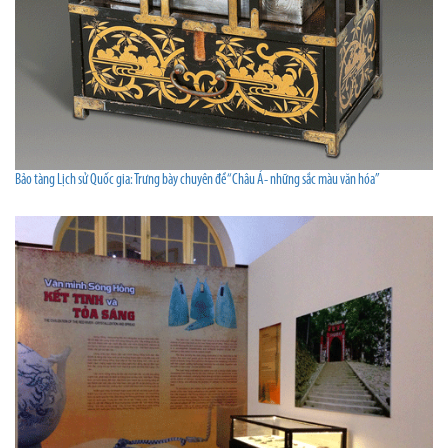
Bảo tàng Lịch sử Quốc gia: Trưng bày chuyên đề “Châu Á- những sắc màu văn hóa”