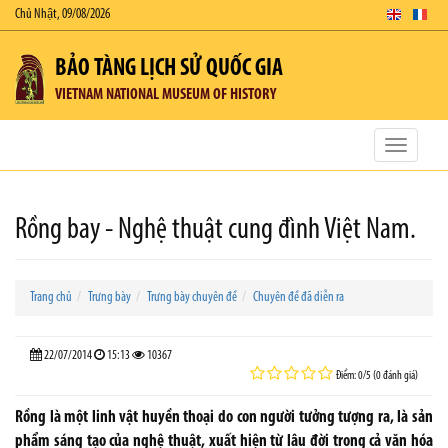
Chủ Nhật, 09/08/2026
BẢO TÀNG LỊCH SỬ QUỐC GIA
VIETNAM NATIONAL MUSEUM OF HISTORY
Toggle
navigatio
Rồng bay - Nghệ thuật cung đình Việt Nam.
Trang chủ
Trưng bày
Trưng bày chuyên đề
Chuyên đề đã diễn ra
22/07/2014
15:13
10367
Điểm: 0/5 (0 đánh giá)
Rồng là một linh vật huyền thoại do con người tưởng tượng ra, là sản
phẩm sáng tạo của nghệ thuật, xuất hiện từ lâu đời trong cả văn hóa