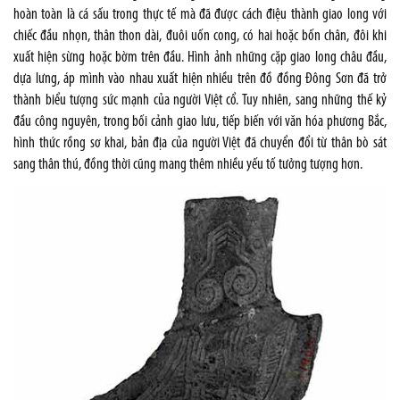
hoàn toàn là cá sấu trong thực tế mà đã được cách điệu thành giao long với
chiếc đầu nhọn, thân thon dài, đuôi uốn cong, có hai hoặc bốn chân, đôi khi
xuất hiện sừng hoặc bờm trên đầu. Hình ảnh những cặp giao long châu đầu,
dựa lưng, áp mình vào nhau xuất hiện nhiều trên đồ đồng Đông Sơn đã trở
thành biểu tượng sức mạnh của người Việt cổ. Tuy nhiên, sang những thế kỷ
đầu công nguyên, trong bối cảnh giao lưu, tiếp biến với văn hóa phương Bắc,
hình thức rồng sơ khai, bản địa của người Việt đã chuyển đổi từ thân bò sát
sang thân thú, đồng thời cũng mang thêm nhiều yếu tố tưởng tượng hơn.