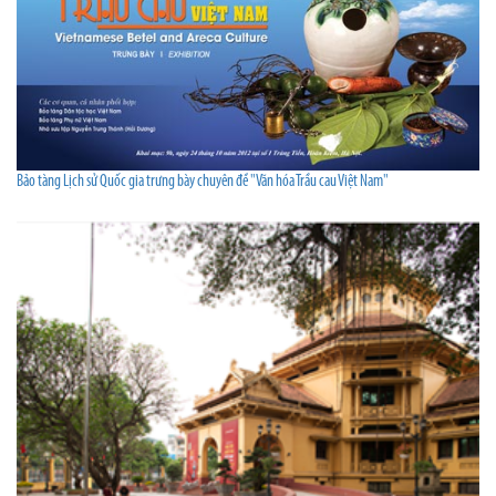
Bảo tàng Lịch sử Quốc gia trưng bày chuyên đề "Văn hóa Trầu cau Việt Nam"