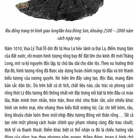
Rìu đồng trang trí hình giao long
Văn hóa Đông Sơn, khoảng 2500 – 2000 năm
cách ngày nay.
Năm 1010, Vua Lý Thái Tổ dời đô từ Hoa Lư hẻo lánh ra Đại La, điểm trung tâm
của đất nước, rồi mượn hình tượng rồng bay để đặt tên cho kinh đô mới Thăng
Long, mở ra kỷ nguyên độc lập, tự chủ lâu dài cho dân tộc. Theo xu hướng thời
đại đó, hình tượng rồng đã được xây dựng hoàn chỉnh ngay từ đầu và trở thành
biểu tượng của vương quyền. Nó hiện lên đầy sáng tạo, độc đáo, mang đậm
bản sắc dân tộc. Dù trên bất cứ di tích, chất liệu nào, cấu trúc và phong cách
rồng thời Lý đều tương đối thống nhất với đặc trưng nổi bật là trên đầu có mào
lửa, thân mình trơn nhẵn, tròn trặn, thon nhỏ như thân rắn, uốn nhiều khúc
hình sin mềm mại, nhẹ nhàng theo kiểu thắt miệng túi. Các chi tiết bờm, râu,
lông khuỷu chân luôn theo một nhịp điệu tương đồng với thân rồng… Tất cả
tạo nên một phong cách hoàn chỉnh quy phạm nhưng cũng đầy trau chuốt,
tinh tế và thanh thoát. Điểm khác biệt có thể nhận ra đó là chiều hướng vận
động của rồng: bay theo phương nằm ngang, thẳng đứng, trong ô hình chữ