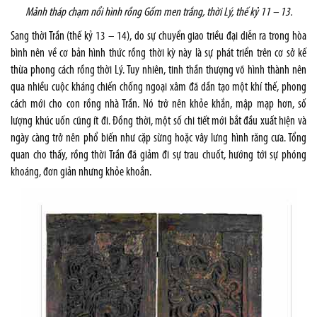
Mảnh tháp chạm nổi hình rồng
Gốm men trắng, thời Lý, thế kỷ 11 – 13.
Sang thời Trần (thế kỷ 13 – 14), do sự chuyển giao triều đại diễn ra trong hòa
bình nên về cơ bản hình thức rồng thời kỳ này là sự phát triển trên cơ sở kế
thừa phong cách rồng thời Lý. Tuy nhiên, tinh thần thượng võ hình thành nên
qua nhiều cuộc kháng chiến chống ngoại xâm đã dần tạo một khí thế, phong
cách mới cho con rồng nhà Trần. Nó trở nên khỏe khắn, mập mạp hơn, số
lượng khúc uốn cũng ít đi. Đồng thời, một số chi tiết mới bắt đầu xuất hiện và
ngày càng trở nên phổ biến như cặp sừng hoặc vây lưng hình răng cưa. Tổng
quan cho thấy, rồng thời Trần đã giảm đi sự trau chuốt, hướng tới sự phóng
khoáng, đơn giản nhưng khỏe khoắn.