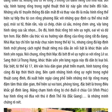
đấng thiên tử. Những thứ có vẽ rồng 5 móng chỉ dành riêng cho nhà vua. Bởi
vậy, hình tượng rồng trong nghệ thuật thời kỳ này gần như biến đổi hẳn.
Những yếu tố truyền thống đã dần mất đi và thay vào đó là mẫu hình rồng thể
hiện sự tiếp thu từ con rồng phương Bắc với những quy định cụ thể như mắt
quỷ, mũi sư tử, thân rắn, vảy cá chép, chân cá sấu, móng chim ưng, vây lưng
hình răng cưa sắc nhọn... Do đó, hình thức rồng trở nên uy nghi, oai vệ và dữ
tợn hơn. Đặc điểm cấu trúc và xu hướng vận động của rồng cũng rất đa dạng.
Nhà Mạc tuy chỉ tồn tại mấy chục năm trong thế kỷ 16, nhưng cũng đã kịp định
hình một phong cách nghệ thuật riêng mà dấu ấn nổi bật là khúc thân uốn
hình yên ngựa. Nói chung, rồng thời Mạc đã bớt đi vẻ uy nghi so với rồng Lê sơ.
Sang thời Lê Trung Hưng, khúc thân uốn yên lưng ngựa này đã dần bị loại bỏ.
Đặc biệt, từ thế kỷ 17, khi văn hóa dân gian phát triển mạnh, hình tượng rồng
cũng đã kịp thời thích ứng. Bên cạnh những hình rồng uy nghi trong nghệ
thuật cung đình, đã xuất hiện ngày càng phổ biến những mô típ rồng mang
đậm tâm thức dân gian, thể hiện sự vui tươi, phóng túng, đặc biệt là trong điêu
khắc gỗ đình làng. Mảng chạm hình rồng bị chó đuổi ở chùa Cói (Vĩnh Phúc)
hay hình rồng nô đùa với thú ở đình Thổ Hà (Bắc Giang)… là những minh
chứng rõ nét.