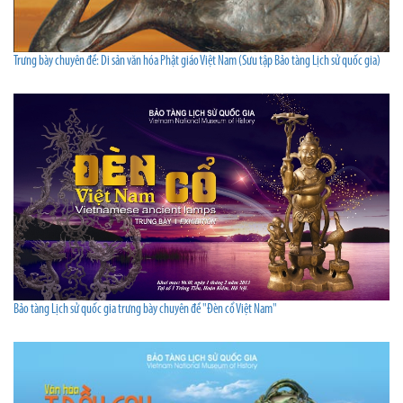
Trưng bày chuyên đề: Di sản văn hóa Phật giáo Việt Nam (Sưu tập Bảo tàng Lịch sử quốc gia)
Bảo tàng Lịch sử quốc gia trưng bày chuyên đề "Đèn cổ Việt Nam"