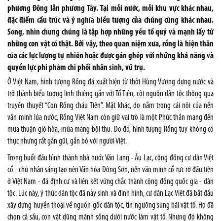
phương Đông lẫn phương Tây. Tại mỗi nước, mỗi khu vực khác nhau,
đặc điểm cấu trúc và ý nghĩa biểu tượng của chúng cũng khác nhau.
Song, nhìn chung chúng là tập hợp những yếu tố quý và mạnh lấy từ
những con vật có thật. Bởi vậy, theo quan niệm xưa, rồng là hiện thân
của các lực lượng tự nhiên hoặc được gán ghép với những khả năng và
quyền lực phi phàm chi phối nhân sinh, vũ trụ.
Ở Việt Nam, hình tượng Rồng đã xuất hiện từ thời Hùng Vương dựng nước và
trở thành biểu tượng linh thiêng gắn với Tổ Tiên, cội nguồn dân tộc thông qua
truyền thuyết “Con Rồng cháu Tiên”. Mặt khác, do nằm trong cái nôi của nền
văn minh lúa nước, Rồng Việt Nam còn giữ vai trò là một Phúc thần mang đến
mưa thuận gió hòa, mùa màng bội thu. Do đó, hình tượng Rồng tuy không có
thực nhưng rất gần gũi, gắn bó với người Việt.
Trong buổi đầu hình thành nhà nước Văn Lang - Âu Lạc, cộng đồng cư dân Việt
cổ - chủ nhân sáng tạo nên Văn hóa Đông Sơn, nền văn minh cổ rực rỡ đầu tiên
ở Việt Nam - đã định cư và liên kết vững chắc thành cộng đồng quốc gia - dân
tộc. Lúc này, ý thức dân tộc đã nảy sinh và định hình, cư dân Lạc Việt đã bắt đầu
xây dựng huyền thoại về nguồn gốc dân tộc, tín ngưỡng sùng bái vật tổ. Họ đã
chọn cá sấu, con vật dũng mãnh sống dưới nước làm vật tổ. Nhưng đó không