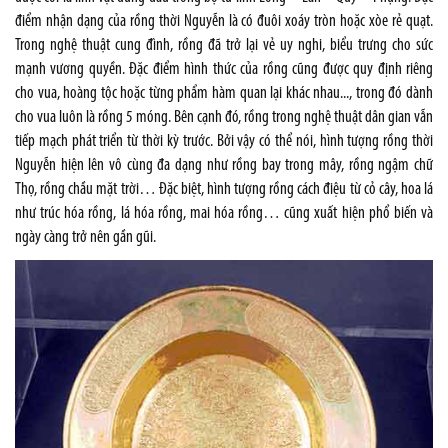
điểm nhận dạng của rồng thời Nguyễn là có đuôi xoáy tròn hoặc xòe rẻ quạt.
Trong nghệ thuật cung đình, rồng đã trở lại vẻ uy nghi, biểu trưng cho sức
mạnh vương quyền. Đặc điểm hình thức của rồng cũng được quy định riêng
cho vua, hoàng tộc hoặc từng phẩm hàm quan lại khác nhau..., trong đó dành
cho vua luôn là rồng 5 móng. Bên cạnh đó, rồng trong nghệ thuật dân gian vẫn
tiếp mạch phát triển từ thời kỳ trước. Bởi vậy có thể nói, hình tượng rồng thời
Nguyễn hiện lên vô cùng đa dạng như rồng bay trong mây, rồng ngậm chữ
Thọ, rồng chầu mặt trời… Đặc biệt, hình tượng rồng cách điệu từ cỏ cây, hoa lá
như trúc hóa rồng, lá hóa rồng, mai hóa rồng… cũng xuất hiện phổ biến và
ngày càng trở nên gần gũi.