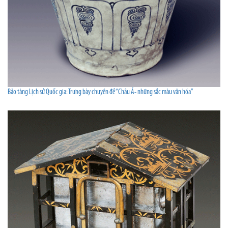
Bảo tàng Lịch sử Quốc gia: Trưng bày chuyên đề “Châu Á- những sắc màu văn hóa”