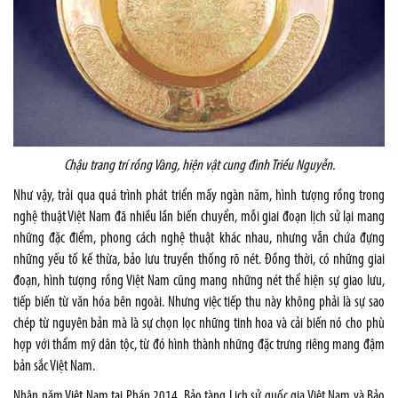
Chậu trang trí rồng Vàng, hiện vật cung đình Triều Nguyễn.
Như vậy, trải qua quá trình phát triển mấy ngàn năm, hình tượng rồng trong
nghệ thuật Việt Nam đã nhiều lần biến chuyển, mỗi giai đoạn lịch sử lại mang
những đặc điểm, phong cách nghệ thuật khác nhau, nhưng vẫn chứa đựng
những yếu tố kế thừa, bảo lưu truyền thống rõ nét. Đồng thời, có những giai
đoạn, hình tượng rồng Việt Nam cũng mang những nét thể hiện sự giao lưu,
tiếp biến từ văn hóa bên ngoài. Nhưng việc tiếp thu này không phải là sự sao
chép từ nguyên bản mà là sự chọn lọc những tinh hoa và cải biến nó cho phù
hợp với thẩm mỹ dân tộc, từ đó hình thành những đặc trưng riêng mang đậm
bản sắc Việt Nam.
Nhân năm Việt Nam tại Pháp 2014, Bảo tàng Lịch sử quốc gia Việt Nam và Bảo