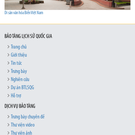
Di sản văn hóa Biển Việt Nam
BẢO TÀNG LỊCH SỬ QUỐC GIA
Trang chủ
Giới thiệu
Tin tức
Trưng bày
Nghiên cứu
Dự án BTLSQG
Hỗ trợ
DỊCH VỤ BẢO TÀNG
Trưng bày chuyên đề
Thư viện video
Thư viện ảnh