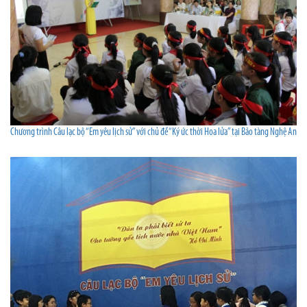
Chương trình Câu lạc bộ “Em yêu lịch sử” với chủ đề “Ký ức thời Hoa lửa” tại Bảo tàng Nghệ An