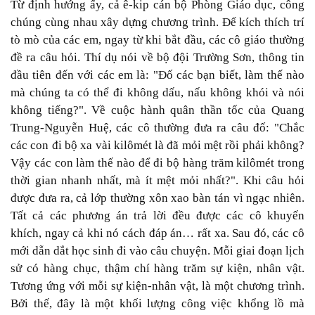
Từ định hướng ấy, cả ê-kip cán bộ Phòng Giáo dục, công
chúng cùng nhau xây dựng chương trình. Ðể kích thích trí
tò mò của các em, ngay từ khi bắt đầu, các cô giáo thường
đề ra câu hỏi. Thí dụ nói về bộ đội Trường Sơn, thông tin
đầu tiên đến với các em là: "Ðố các bạn biết, làm thế nào
mà chúng ta có thể đi không dấu, nấu không khói và nói
không tiếng?". Về cuộc hành quân thần tốc của Quang
Trung-Nguyễn Huệ, các cô thường đưa ra câu đố: "Chắc
các con đi bộ xa vài kilômét là đã mỏi mệt rồi phải không?
Vậy các con làm thế nào để đi bộ hàng trăm kilômét trong
thời gian nhanh nhất, mà ít mệt mỏi nhất?". Khi câu hỏi
được đưa ra, cả lớp thường xôn xao bàn tán vì ngạc nhiên.
Tất cả các phương án trả lời đều được các cô khuyến
khích, ngay cả khi nó cách đáp án… rất xa. Sau đó, các cô
mới dẫn dắt học sinh đi vào câu chuyện. Mỗi giai đoạn lịch
sử có hàng chục, thậm chí hàng trăm sự kiện, nhân vật.
Tương ứng với mỗi sự kiện-nhân vật, là một chương trình.
Bởi thế, đây là một khối lượng công việc khổng lồ mà