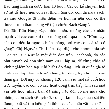
tham gia chương trình học Lịch sử trực tuyến với các cô ở
Bảo tàng Lịch sử được hơn 10 buổi. Các cô kể chuyện lịch
sử rất dễ hiểu nên con rất thích. Sau đó, con đã mua sách,
tra cứu Google để hiểu thêm về lịch sử nên con có thể
thuyết trình thành công về trận chiến Bạch Ðằng".
Dù đội Trần Hưng Ðạo nhỉnh hơn, nhưng các cô nhấn
mạnh với các con khi trao những món quà nhỏ: "Hôm nay,
các con đều là người chiến thắng, bởi các con đã rất cố
gắng". Chị Nguyễn Thị Liêm, đại diện cho nhóm chia sẻ:
"Snakes2013 4.0" là một diễn đàn trên Facebook, do các
phụ huynh có con sinh năm 2013 lập ra, để cùng chia sẻ
kinh nghiệm học tập. Khi biết Bảo tàng Lịch sử quốc gia tổ
chức các lớp dạy lịch sử, chúng tôi đăng ký cho các con
tham gia. Ðợt này có khoảng 120 bạn, sau một số buổi học
trực tuyến, các con có các hoạt động trực tiếp. Chỉ sau một
vài tiết học, nhiều bạn đã nằng nặc đòi bố mẹ mua cho
những cuốn sách về lịch sử; có bạn lại rất hay quan sát tên
đường phố và tìm hiểu, giải thích về các nhân vật lịch sử".