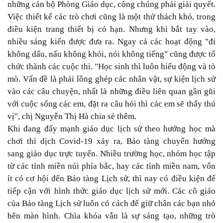
những cán bộ Phòng Giáo dục, công chúng phải giải quyết.
Việc thiết kế các trò chơi cũng là một thử thách khó, trong
điều kiện trang thiết bị có hạn. Nhưng khi bắt tay vào,
nhiều sáng kiến được đưa ra. Ngay cả các hoạt động "đi
không dấu, nấu không khói, nói không tiếng" cũng được tổ
chức thành các cuộc thi. "Học sinh thì luôn hiếu động và tò
mò. Vấn đề là phải lồng ghép các nhân vật, sự kiện lịch sử
vào các câu chuyện, nhất là những điều liên quan gần gũi
với cuộc sống các em, đặt ra câu hỏi thì các em sẽ thấy thú
vị", chị Nguyễn Thị Hà chia sẻ thêm.
Khi đang đẩy mạnh giáo dục lịch sử theo hướng học mà
chơi thì dịch Covid-19 xảy ra, Bảo tàng chuyển hướng
sang giáo dục trực tuyến. Nhiều trường học, nhóm học tập
từ các tỉnh miền núi phía bắc, hay các tỉnh miền nam, vốn
ít có cơ hội đến Bảo tàng Lịch sử, thì nay có điều kiện để
tiếp cận với hình thức giáo dục lịch sử mới. Các cô giáo
của Bảo tàng Lịch sử luôn có cách để giữ chân các bạn nhỏ
bên màn hình. Chìa khóa vẫn là sự sáng tạo, những trò