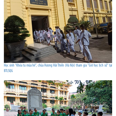
Học sinh “Khóa tu mùa hè”, chùa Hương Hải Thiền (Hà Nội) tham gia "Giờ học lịch sử" tại
BTLSQG