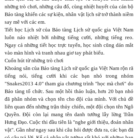
những trò chơi, những câu đố, cùng nhiệt huyết của cán bộ
Bảo tàng khiến các sự kiện, nhân vật lịch sử trở thành niềm
say mê với các em.
Tiết học Lịch sử của Bảo tàng Lịch sử quốc gia Việt Nam
luôn náo nhiệt bởi những tiếng cười, những tiếng reo.
Ngay cả những tiết học trực tuyến, học sinh cũng dán mắt
vào màn hình và tranh nhau giơ tay phát biểu.
Cuốn hút từ những trò chơi
Khoảng sân của Bảo tàng Lịch sử quốc gia Việt Nam rộn rã
tiếng nói, tiếng cười khi các bạn nhỏ trong nhóm
"Snakes2013 4.0" tham gia chương trình "học mà chơi" do
Bảo tàng tổ chức. Sau một hồi thảo luận, hơn 20 bạn nhỏ
đã phân nhóm và chọn tên cho đội của mình. Với chủ đề
liên quan đến những trận thủy chiến, một đội chọn tên Ngô
Quyền. Ðội còn lại mang tên danh tướng lẫy lừng Trần
Hưng Ðạo. Cuộc thi đầu tiên là "nghe giới thiệu, đoán nhân
vật". Gần như ngay sau khi câu hỏi được đưa ra, các bạn đã
có câu trả lời. Kể cả nhân vật tưởng rất khó với những bạn