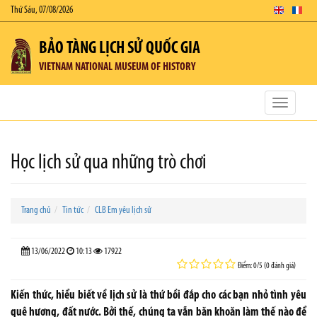
Thứ Sáu, 07/08/2026
BẢO TÀNG LỊCH SỬ QUỐC GIA
VIETNAM NATIONAL MUSEUM OF HISTORY
Toggle
navigatio
Học lịch sử qua những trò chơi
Trang chủ
Tin tức
CLB Em yêu lịch sử
13/06/2022
10:13
17922
Điểm: 0/5 (0 đánh giá)
Kiến thức, hiểu biết về lịch sử là thứ bồi đắp cho các bạn nhỏ tình yêu
quê hương, đất nước. Bởi thế, chúng ta vẫn băn khoăn làm thế nào để