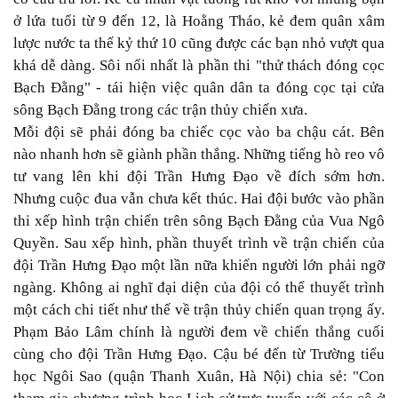
ở lứa tuổi từ 9 đến 12, là Hoằng Tháo, kẻ đem quân xâm
lược nước ta thế kỷ thứ 10 cũng được các bạn nhỏ vượt qua
khá dễ dàng. Sôi nổi nhất là phần thi "thử thách đóng cọc
Bạch Ðằng" - tái hiện việc quân dân ta đóng cọc tại cửa
sông Bạch Ðằng trong các trận thủy chiến xưa.
Mỗi đội sẽ phải đóng ba chiếc cọc vào ba chậu cát. Bên
nào nhanh hơn sẽ giành phần thắng. Những tiếng hò reo vô
tư vang lên khi đội Trần Hưng Ðạo về đích sớm hơn.
Nhưng cuộc đua vẫn chưa kết thúc. Hai đội bước vào phần
thi xếp hình trận chiến trên sông Bạch Ðằng của Vua Ngô
Quyền. Sau xếp hình, phần thuyết trình về trận chiến của
đội Trần Hưng Ðạo một lần nữa khiến người lớn phải ngỡ
ngàng. Không ai nghĩ đại diện của đội có thể thuyết trình
một cách chi tiết như thế về trận thủy chiến quan trọng ấy.
Phạm Bảo Lâm chính là người đem về chiến thắng cuối
cùng cho đội Trần Hưng Ðạo. Cậu bé đến từ Trường tiểu
học Ngôi Sao (quận Thanh Xuân, Hà Nội) chia sẻ: "Con