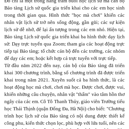
Ðó chỉ là một trong hàng trăm buổi học lịch sử mà cán bộ
Bảo tàng Lịch sử quốc gia triển khai cho các em học sinh
trong thời gian qua. Hình thức "học mà chơi" khiến các
nhân vật lịch sử trở nên sống động, gần gũi; các sự kiện
lịch sử dễ nhớ, để lại ấn tượng trong các em nhỏ. Hiện tại,
Bảo tàng Lịch sử quốc gia triển khai ba hình thức dạy lịch
sử: Dạy trực tuyến qua Zoom; tham gia các hoạt động trực
tiếp tại Bảo tàng; tổ chức cán bộ đến các trường, các nhóm
để dạy các em; hoặc kết hợp cả trực tuyến với trực tiếp.
Từ đầu năm 2022 đến nay, cán bộ của Bảo tàng đã triển
khai 300 chương trình, bằng số chương trình đã được triển
khai trong năm 2021. Xuyên suốt cả ba hình thức, là các
hoạt động học mà chơi, chơi mà học. Ðược chơi, được vui,
khiến những câu chuyện, nhân vật "thấm" vào tâm hồn thơ
ngây của các em. Cô Tô Thanh Thủy, giáo viên Trường tiểu
học Thái Thịnh (quận Ðống Ða, Hà Nội) cho biết: "Chương
trình học lịch sử của Bảo tàng có nội dung được thiết kế
công phu, kiến thức chọn lọc, phù hợp với lứa tuổi, nên các