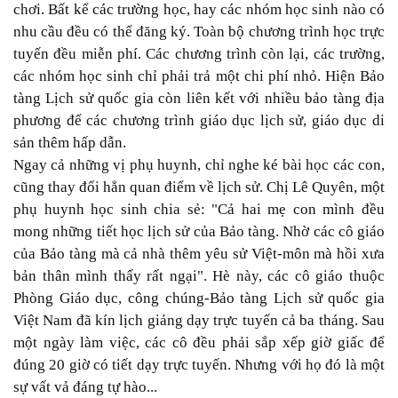
chơi. Bất kể các trường học, hay các nhóm học sinh nào có
nhu cầu đều có thể đăng ký. Toàn bộ chương trình học trực
tuyến đều miễn phí. Các chương trình còn lại, các trường,
các nhóm học sinh chỉ phải trả một chi phí nhỏ. Hiện Bảo
tàng Lịch sử quốc gia còn liên kết với nhiều bảo tàng địa
phương để các chương trình giáo dục lịch sử, giáo dục di
sản thêm hấp dẫn.
Ngay cả những vị phụ huynh, chỉ nghe ké bài học các con,
cũng thay đổi hẳn quan điểm về lịch sử. Chị Lê Quyên, một
phụ huynh học sinh chia sẻ: "Cả hai mẹ con mình đều
mong những tiết học lịch sử của Bảo tàng. Nhờ các cô giáo
của Bảo tàng mà cả nhà thêm yêu sử Việt-môn mà hồi xưa
bản thân mình thấy rất ngại". Hè này, các cô giáo thuộc
Phòng Giáo dục, công chúng-Bảo tàng Lịch sử quốc gia
Việt Nam đã kín lịch giảng dạy trực tuyến cả ba tháng. Sau
một ngày làm việc, các cô đều phải sắp xếp giờ giấc để
đúng 20 giờ có tiết dạy trực tuyến. Nhưng với họ đó là một
sự vất vả đáng tự hào...