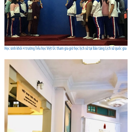
Học sinh khối 4 trường Tiểu học Việt Úc tham gia giờ học lịch sử tại Bảo tàng Lịch sử quốc gia