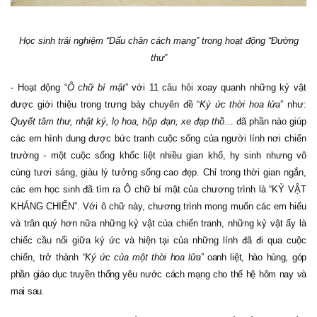
Học sinh trải nghiệm “Dấu chân cách mạng” trong hoạt động “Đường
thư”
- Hoạt động “
Ô chữ bí mật
” với 11 câu hỏi xoay quanh những kỷ vật
được giới thiệu trong trưng bày chuyên đề “
Ký ức thời hoa lửa
” như:
Quyết tâm thư, nhật ký, lọ hoa, hộp đạn, xe đạp thồ
… đã phần nào giúp
các em hình dung được bức tranh cuộc sống của người lính nơi chiến
trường - một cuộc sống khốc liệt nhiều gian khổ, hy sinh nhưng vô
cùng tươi sáng, giàu lý tưởng sống cao đẹp. Chỉ trong thời gian ngắn,
các em học sinh đã tìm ra Ô chữ bí mật của chương trình là “KỶ VẬT
KHÁNG CHIẾN”. Với ô chữ này, chương trình mong muốn các em hiểu
và trân quý hơn nữa những kỷ vật của chiến tranh, những kỷ vật ấy là
chiếc
cầu nối giữa ký ức và hiện tại của những lính đã đi qua cuộc
chiến, trở thành
“
Ký ức của một thời hoa lửa
” oanh liệt, hào hùng, góp
phần giáo dục truyền thống yêu nước cách mạng cho thế hệ hôm nay và
mai sau.