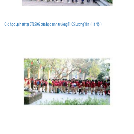
Giờ học Lịch sử tại BTLSQG của học sinh trường THCS Lương Yên (Hà Nội)