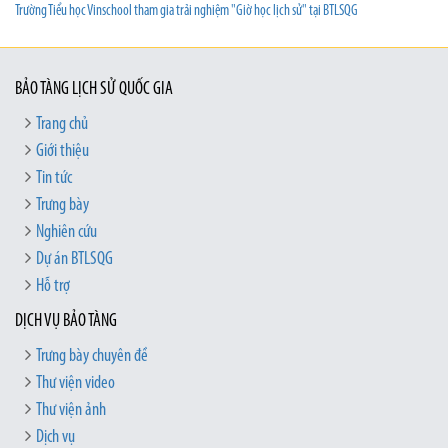
Trường Tiểu học Vinschool tham gia trải nghiệm "Giờ học lịch sử" tại BTLSQG
BẢO TÀNG LỊCH SỬ QUỐC GIA
Trang chủ
Giới thiệu
Tin tức
Trưng bày
Nghiên cứu
Dự án BTLSQG
Hỗ trợ
DỊCH VỤ BẢO TÀNG
Trưng bày chuyên đề
Thư viện video
Thư viện ảnh
Dịch vụ