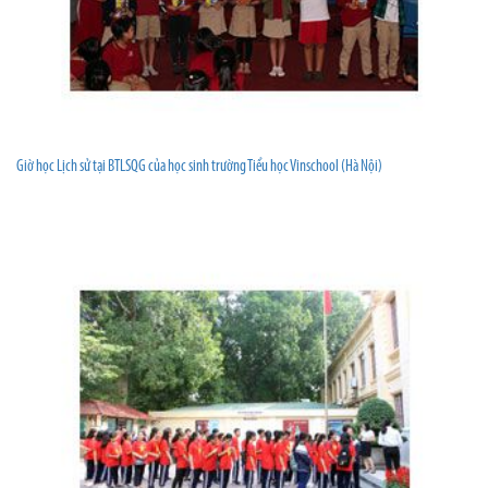
Giờ học Lịch sử tại BTLSQG của học sinh trường Tiểu học Vinschool (Hà Nội)