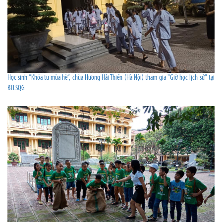
Học sinh “Khóa tu mùa hè”, chùa Hương Hải Thiền (Hà Nội) tham gia "Giờ học lịch sử" tại
BTLSQG