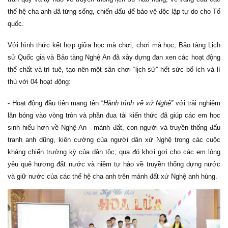
thế hệ cha anh đã từng sống, chiến đấu để bảo vệ độc lập tự do cho Tổ
quốc.
Với hình thức kết hợp giữa học mà chơi, chơi mà học, Bảo tàng Lịch
sử Quốc gia và Bảo tàng Nghệ An đã xây dựng đan xen các hoạt động
thể chất và trí tuê, tạo nên một sân chơi “lịch sử” hết sức bổ ích và lí
thú với 04 hoạt động:
- Hoạt động đầu tiên mang tên “
Hành trình về xứ Nghệ”
với trải nghiệm
lăn bóng vào vòng tròn và phần đua tài kiến thức đã giúp các em học
sinh hiểu hơn về Nghệ An - mảnh đất, con người và truyền thống đấu
tranh anh dũng, kiên cường của người dân xứ Nghệ trong các cuộc
kháng chiến trường kỳ của dân tộc; qua đó khơi gợi cho các em lòng
yêu quê hương đất nước và niềm tự hào về truyền thống dựng nước
và giữ nước của các thế hệ cha anh trên mảnh đất xứ Nghệ anh hùng.