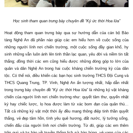
Học sinh tham quan trưng bày chuyên đề “Ký ức thời Hoa lửa”
Hoạt động tham quan trưng bày qua sự hướng dẫn của cán bộ Bảo
tàng Nghệ An đã phần nào giúp các em hiểu hơn về cuộc sống của
những người lính nơi chiến trường, một cuộc sống đầy gian khổ, hy
sinh những vẫn luôn ánh lên tinh thần lạc quan, yêu đời và niềm tin tất
thắng; đồng thời các em cũng hiểu được những đóng góp to lớn của
quân và dân Nghệ An trong hai cuộc kháng chiến trường kỳ của dân
tộc. Có thể nói, điều khiến các bạn học sinh trường THCS Đội Cung và
THCS Quang Trung, TP. Vinh, Nghệ An ấn tượng nhất, hấp dẫn nhất
trong trưng bày chuyên đề “
Ký ức thời Hoa lửa
” là những kỷ vật kháng
chiến của người lính nơi chiến trường như: quyết tâm thư, quyển nhật
ký hay chiếc lược, lọ hoa được làm từ xác bom đạn của quân thù…
Tất cả những kỷ vật một thời ấy đều mang thông điệp tinh thần quyết
thắng, vẻ đẹp tâm hồn, tình yêu quê hương, đất nước, lý tưởng sống,
chiến đấu của người lính nơi chiến trường. Từ đó, giúp các em thêm
trân quý và tự hào về truyền thống lịch sử hào hùng, vẻ vang của các