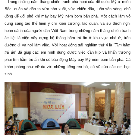
- Trong những năm tháng chiến tranh phá hoại của đế quốc Mỹ ở miền
Bắc, quân và dân ta vừa sản xuất, vừa chiến đấu, luôn sẵn sàng, chủ
động để đối phó khi máy bay Mỹ ném bom bắn phá. Một cách làm vô
cùng sáng tạo thể hiện ý chí kiên cường, lạc quan, và sự thích nghi
hoàn cảnh của người dân Việt Nam trong những năm tháng chiến tranh
ác liệt là việc xây dựng hệ thống hầm trú ẩn ở khu vực nhà ở, trên
đường đi và nơi làm việc. Với hoạt động trải nghiệm thứ 4 là “
Tìm hầm
trú ẩn
” đã giúp các em hình dung được việc cần kíp và khẩn trương
phải tìm hầm trú ẩn khi có báo động Máy bay Mỹ ném bom bắn phá. Cả
khán phòng như vỡ òa với những tiếng reo hò, cổ vũ của các em học
sinh.