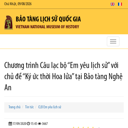
Chủ Nhật, 09/08/2026
BẢO TÀNG LỊCH SỬ QUỐC GIA
VIETNAM NATIONAL MUSEUM OF HISTORY
Toggle
navigatio
Chương trình Câu lạc bộ “Em yêu lịch sử” với
chủ đề “Ký ức thời Hoa lửa” tại Bảo tàng Nghệ
An
Trang chủ
Tin tức
CLB Em yêu lịch sử
17/09/2020
15:45
3667