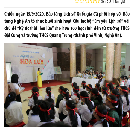
Điểm: 5/5 (1 đánh giá)
Chiều ngày 15/9/2020, Bảo tàng Lịch sử Quốc gia đã phối hợp với Bảo
tàng Nghệ An tổ chức buổi sinh hoạt Câu lạc bộ “Em yêu Lịch sử” với
chủ đề “Ký ức thời Hoa lửa” cho hơn 100 học sinh đến từ trường THCS
Đội Cung và trường THCS Quang Trung (thành phố Vinh, Nghệ An).