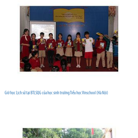
Giờ học Lịch sử tại BTLSQG của học sinh trường Tiểu học Vinschool (Hà Nội)