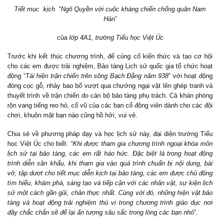
Tiết mục kịch
“
Ngô Quyền với cuộc kháng chiến chống quân Nam
Hán
”
của
lớp 4A1, trường Tiểu học Việt Úc
Trước khi kết thúc chương trình, để củng cố kiến thức và tạo cơ hội
cho các em được trải nghiệm, Bảo tàng Lịch sử quốc gia tổ chức hoạt
động “
Tái hiện trận chiến trên sông Bạch Đằng năm 938
” với hoạt động
đóng cọc gỗ, nhảy bao bố vượt qua chướng ngại vật lên ghép tranh và
thuyết trình về trận chiến do cán bộ bảo tàng phụ trách. Cả khán phòng
rộn vang tiếng reo hò, cổ vũ của các bạn cổ động viên dành cho các đội
chơi, khuôn mặt bạn nào cũng hồ hởi, vui vẻ.
Chia sẻ về phương pháp dạy và học lịch sử này, đại diện trường Tiểu
học Việt Úc cho biết: “
Khi được tham gia chương trình ngoại khóa môn
lịch sử tại bảo tàng, các em rất háo hức. Đặc biệt là trong hoạt động
trình diễn sân khấu, khi tham gia vào quá trình chuẩn bị nội dung, bài
vở, tập dượt cho tiết mục diễn kịch tại bảo tàng, các em được chủ động
tìm hiểu, khám phá, sáng tạo và tiếp cận với các nhân vật, sự kiện lịch
sử một cách gần gũi, chân thực nhất. Cùng với đó, những hiện vật bảo
tàng và hoạt động trải nghiệm thú vị trong chương trình giáo dục nơi
đây chắc chắn sẽ để lại ấn tượng sâu sắc trong lòng các bạn nhỏ
”.