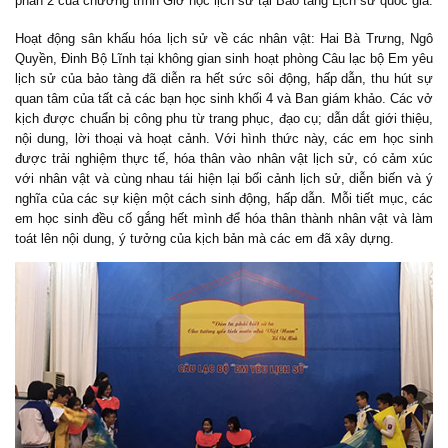
phần 2 của chương trình Giờ học lịch sử tại Bảo tàng Lịch sử quốc gia.
Hoạt động sân khấu hóa lịch sử về các nhân vật: Hai Bà Trưng, Ngô
Quyền, Đinh Bộ Lĩnh tại không gian sinh hoạt phòng Câu lạc bộ Em yêu
lịch sử của bảo tàng đã diễn ra hết sức sôi động, hấp dẫn, thu hút sự
quan tâm của tất cả các bạn học sinh khối 4 và Ban giám khảo. Các vở
kịch được chuẩn bị công phu từ trang phục, đạo cụ; dẫn dắt giới thiệu,
nội dung, lời thoại và hoạt cảnh. Với hình thức này, các em học sinh
được trải nghiệm thực tế, hóa thân vào nhân vật lịch sử, có cảm xúc
với nhân vật và cùng nhau tái hiện lại bối cảnh lịch sử, diễn biến và ý
nghĩa của các sự kiện một cách sinh động, hấp dẫn. Mỗi tiết mục, các
em học sinh đều cố gắng hết mình để hóa thân thành nhân vật và làm
toát lên nội dung, ý tưởng của kịch bản mà các em đã xây dựng.