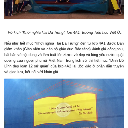
Vở kịch “Khởi nghĩa Hai Bà Trưng”, lớp 4A1, trường Tiểu học Việt Úc
Nếu như tiết mục “Khởi nghĩa Hai Bà Trưng” đến từ lớp 4A1 được Ban
giám khảo (Giáo viên và cán bộ giáo dục Bảo tàng) đánh giá công phu,
bài bản về nội dung và làm toát lên được vẻ đẹp và lòng yêu nước quật
cường của người phụ nữ Việt Nam trong lịch sử thì tiết mục “Đinh Bộ
Lĩnh dẹp loạn 12 sứ quân” của lớp 4A2 lại độc đáo ở phần dẫn truyện
và giao lưu, kết nối với khán giả.