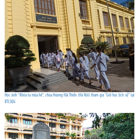
Học sinh “Khóa tu mùa hè”, chùa Hương Hải Thiền (Hà Nội) tham gia "Giờ học lịch sử" tại
BTLSQG