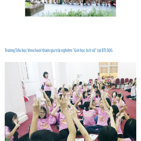
Trường Tiểu học Vinschool tham gia trải nghiệm "Giờ học lịch sử" tại BTLSQG