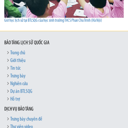
Giờ học lịch sử tại BTLSQG của học sinh trường THCS Phan Chu Trinh (Hà Nội)
BẢO TÀNG LỊCH SỬ QUỐC GIA
Trang chủ
Giới thiệu
Tin tức
Trưng bày
Nghiên cứu
Dự án BTLSQG
Hỗ trợ
DỊCH VỤ BẢO TÀNG
Trưng bày chuyên đề
Thư viện video