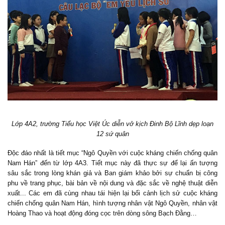
Lớp 4A2, trường Tiểu học Việt Úc diễn vở kịch Đinh Bộ Lĩnh dẹp loạn
12 sứ quân
Độc đáo nhất là tiết mục “Ngô Quyền với cuộc kháng chiến chống quân
Nam Hán” đến từ lớp 4A3. Tiết mục này đã thực sự để lại ấn tượng
sâu sắc trong lòng khán giả và Ban giám khảo bởi sự chuẩn bị công
phu về trang phục, bài bản về nội dung và đặc sắc về nghệ thuật diễn
xuất... Các em đã cùng nhau tái hiện lại bối cảnh lịch sử cuộc kháng
chiến chống quân Nam Hán, hình tượng nhân vật Ngô Quyền, nhân vật
Hoàng Thao và hoạt động đóng cọc trên dòng sông Bạch Đằng…