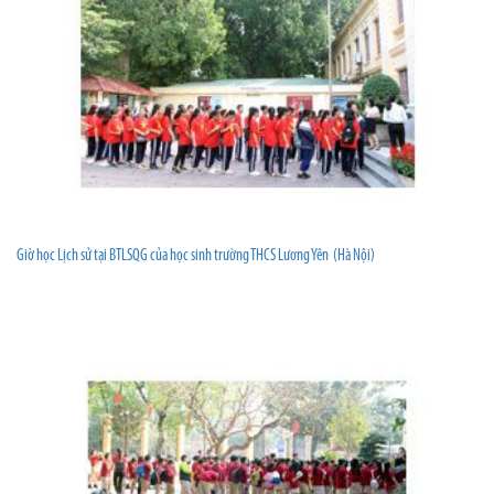
Giờ học Lịch sử tại BTLSQG của học sinh trường THCS Lương Yên (Hà Nội)