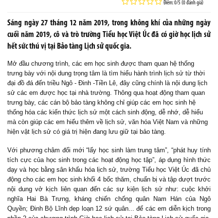
Điểm: 0/5 (0 đánh giá)
Sáng ngày 27 tháng 12 năm 2019, trong không khí của những ngày
cuối năm 2019, cô và trò trường Tiểu học Việt Úc đã có giờ học lịch sử
hết sức thú vị tại Bảo tàng Lịch sử quốc gia.
Mở đầu chương trình
, các em học sinh được tham quan hệ thống
trưng bày với nội dung trọng tâm là tìm hiểu
hành trình lịch sử từ thời
đại đồ đá đến triều Ngô - Đinh -Tiền Lê, đây cũng chính là nội dung lịch
sử các em được học tại nhà trường. Thông qua hoạt động tham quan
trưng bày, các cán bộ bảo tàng không chỉ giúp các em học sinh hệ
thống hóa các kiến thức lịch sử một cách sinh động, dễ nhớ, dễ hiểu
mà còn giúp các em h
iểu thêm về
lịch sử, văn hóa Việt Nam và những
hiện vật lịch sử có giá trị hiện đang lưu giữ tại bảo tàng.
Với phương châm đổi mới “lấy học sinh làm trung tâm”, “phát huy tính
tích cực của học sinh trong các hoạt động học tập”, áp dụng hình thức
dạy và học bằng sân khấu hóa lịch sử, trường Tiểu học Việt Úc đã chủ
động cho các em học sinh khối 4 bốc thăm, chuẩn bị và tập dượt trước
nội dung vở kịch liên quan đến các sự kiện lịch sử như: cuộc khởi
nghĩa Hai Bà Trưng, kháng chiến chống quân Nam Hán của Ngô
Quyền; Đinh Bộ Lĩnh dẹp loạn 12 sứ quân... để các em diễn kịch trong