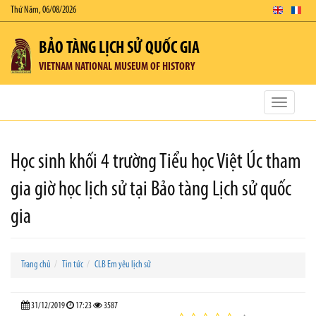
Thứ Năm, 06/08/2026
BẢO TÀNG LỊCH SỬ QUỐC GIA
VIETNAM NATIONAL MUSEUM OF HISTORY
Toggle
navigatio
Học sinh khối 4 trường Tiểu học Việt Úc tham
gia giờ học lịch sử tại Bảo tàng Lịch sử quốc
gia
Trang chủ
Tin tức
CLB Em yêu lịch sử
31/12/2019
17:23
3587