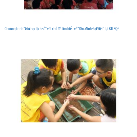
Chương trình “Giờ học lịch sử” với chủ đề tìm hiểu về “Văn Minh Đại Việt” tại BTLSQG