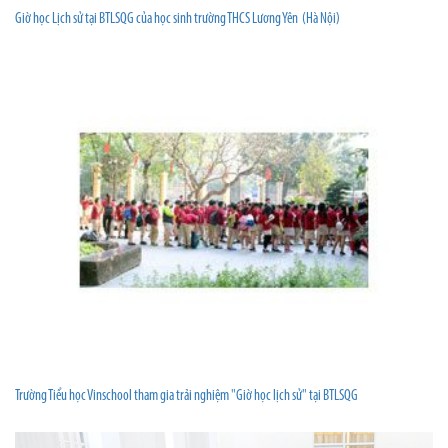
Giờ học Lịch sử tại BTLSQG của học sinh trường THCS Lương Yên (Hà Nội)
Trường Tiểu học Vinschool tham gia trải nghiệm "Giờ học lịch sử" tại BTLSQG