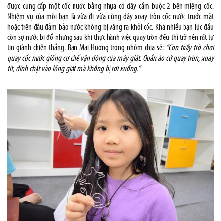
được cung cấp một cốc nước bằng nhựa có dây cầm buộc 2 bên miệng cốc.
Nhiệm vụ của mỗi bạn là vừa đi vừa dùng dây xoay tròn cốc nước trước mặt
hoặc trên đầu đảm bảo nước không bị văng ra khỏi cốc. Khá nhiều bạn lúc đầu
còn sợ nước bị đổ nhưng sau khi thực hành việc quay tròn đều thì trở nên rất tự
tin giành chiến thắng. Bạn Mai Hương trong nhóm chia sẻ:
“Con thấy trò chơi
quay cốc nước giống cơ chế vận động của máy giặt. Quần áo cứ quay tròn, xoay
tít, dính chặt vào lồng giặt mà không bị rơi xuống.”