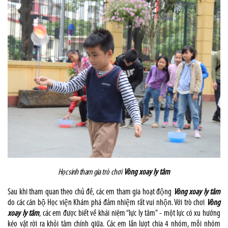
Học sinh tham gia
trò chơi
Vòng xoay ly tâm
Sau khi tham quan theo chủ đề, các em tham gia hoạt động
Vòng xoay ly tâm
do các cán bộ Học viện Khám phá đảm nhiệm rất vui nhộn. Với trò chơi
Vòng
xoay ly tâm
, các em được biết về khái niệm “lực ly tâm” - một lực có xu hướng
kéo vật rời ra khỏi tâm chính giữa. Các em lần lượt chia 4 nhóm, mỗi nhóm