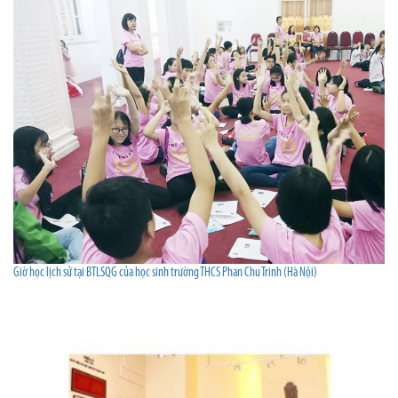
Giờ học lịch sử tại BTLSQG của học sinh trường THCS Phan Chu Trinh (Hà Nội)