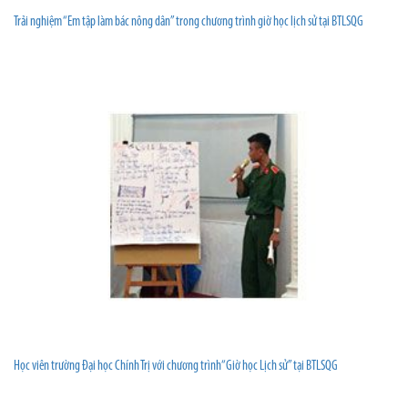
Trải nghiệm “Em tập làm bác nông dân” trong chương trình giờ học lịch sử tại BTLSQG
Học viên trường Đại học Chính Trị với chương trình“Giờ học Lịch sử” tại BTLSQG