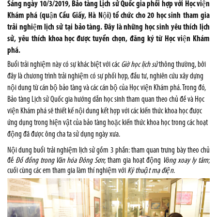
Sáng ngày 10/3/2019, Bảo tàng Lịch sử Quốc gia phối hợp với Học viện
Khám phá (quận Cầu Giấy, Hà Nội) tổ chức cho 20 học sinh tham gia
trải nghiệm lịch sử tại bảo tàng. Đây là những học sinh yêu thích lịch
sử, yêu thích khoa học được tuyển chọn, đăng ký từ Học viện Khám
phá.
Buổi trải nghiệm này có sự khác biệt với các
Giờ học lịch sử
thông thường, bởi
đây là chương trình trải nghiệm có sự phối hợp, đầu tư, nghiên cứu xây dựng
nội dung từ cán bộ bảo tàng và các cán bộ của Học viện Khám phá. Trong đó,
Bảo tàng Lịch sử Quốc gia hướng dẫn học sinh tham quan theo chủ đề và Học
viện Khám phá sẽ thiết kế nội dung kết hợp với các kiến thức khoa học được
ứng dụng trong hiện vật của bảo tàng hoặc kiến thức khoa học trong các hoạt
động đã được ông cha ta sử dụng ngày xưa.
Nội dung buổi trải nghiệm lịch sử gồm 3 phần: tham quan trưng bày theo chủ
đề
Đồ đồng trong Văn hóa Đông Sơn
; tham gia hoạt động
Vòng xoay ly tâm
;
cuối cùng các em tham gia làm thí nghiệm với
Kỹ thuật mạ điện
.