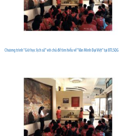
Chương trình “Giờ học lịch sử” với chủ đề tìm hiểu về “Văn Minh Đại Việt” tại BTLSQG