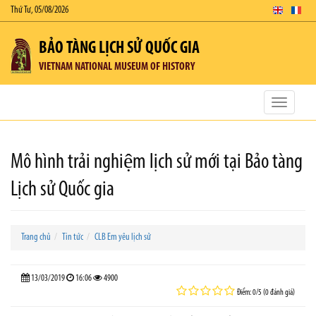
Thứ Tư, 05/08/2026
BẢO TÀNG LỊCH SỬ QUỐC GIA
VIETNAM NATIONAL MUSEUM OF HISTORY
Toggle
navigatio
Mô hình trải nghiệm lịch sử mới tại Bảo tàng
Lịch sử Quốc gia
Trang chủ
Tin tức
CLB Em yêu lịch sử
13/03/2019
16:06
4900
Điểm: 0/5 (0 đánh giá)