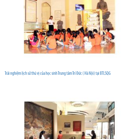
Trải nghiệm lịch sử thú vị của học sinh Trung tâm Trí Đức ( Hà Nội) tại BTLSQG