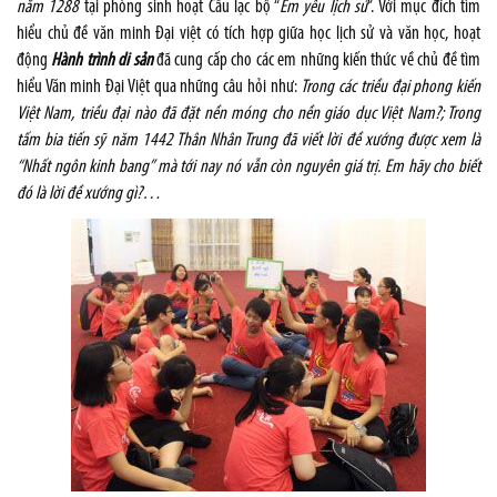
năm 1288
tại phòng sinh hoạt Câu lạc bộ “
Em yêu lịch sử
”. Với mục đích tìm
hiểu chủ đề văn minh Đại việt có tích hợp giữa học lịch sử và văn học, hoạt
động
Hành trình di sản
đã cung cấp cho các em những kiến thức về chủ đề tìm
hiểu Văn minh Đại Việt qua những câu hỏi như:
Trong các triều đại phong kiến
Việt Nam, triều đại nào đã đặt nền móng cho nền giáo dục Việt Nam?; Trong
tấm bia tiến sỹ năm 1442 Thân Nhân Trung đã viết lời đề xướng được xem là
“Nhất ngôn kinh bang” mà tới nay nó vẫn còn nguyên giá trị. Em hãy cho biết
đó là lời đề xướng gì?…