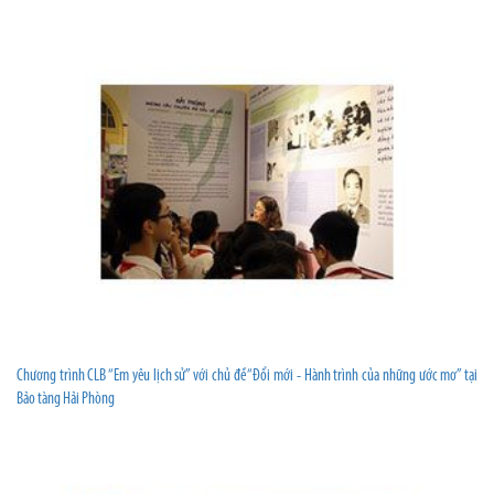
Chương trình CLB “Em yêu lịch sử” với chủ đề “Đổi mới - Hành trình của những ước mơ” tại
Bảo tàng Hải Phòng