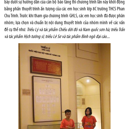
bày dưới sự hướng dẫn của cán bộ bảo tàng thì chương trình lần này khởi động
bằng phần thuyết trình ấn tượng của các em học sinh lớp 8C trường THCS Phan
Chu Trinh. Trước khi tham gia chương trình GHLS, các em học sinh đã được phân
nhóm; lựa chọn và chuẩn bị nội dung thuyết trình của nhóm mình về các vấn
đề cụ thể như:
Triều Lý và tác phẩm Chiếu dời đô và Nam quốc sơn hà; triều Trần
và tác phẩm Hịch tướng sĩ; triều Lê Sơ và tác phẩm Bình ngô đại cáo...
.