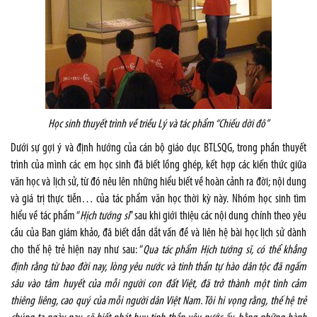
Học sinh thuyết trình về triều Lý và tác phẩm “Chiếu dời đô”
Dưới sự gợi ý và định hướng của cán bộ giáo dục BTLSQG, trong phần thuyết
trình của mình các em học sinh đã biết lồng ghép, kết hợp các kiến thức giữa
văn học và lịch sử, từ đó nêu lên những hiểu biết về hoàn cảnh ra đời; nội dung
và giá trị thực tiễn… của tác phẩm văn học thời kỳ này. Nhóm học sinh tìm
hiểu về tác phẩm “
Hịch tướng sĩ
” sau khi giới thiệu các nội dung chính theo yêu
cầu của Ban giám khảo, đã biết dẫn dắt vấn đề và liên hệ bài học lịch sử dành
cho thế hệ trẻ hiện nay như sau: “
Qua tác phẩm Hịch tướng sĩ, có thể khẳng
định rằng từ bao đời nay, lòng yêu nước và tinh thần tự hào dân tộc đã ngấm
sâu vào tâm huyết của mỗi người con đất Việt, đã trở thành một tình cảm
thiêng liêng, cao quý của mỗi người dân Việt Nam. Tôi hi vọng rằng, thế hệ trẻ