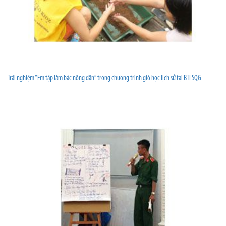
Trải nghiệm “Em tập làm bác nông dân” trong chương trình giờ học lịch sử tại BTLSQG