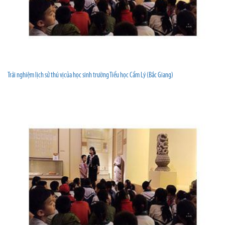
Trải nghiệm lịch sử thú vịcủa học sinh trường Tiểu học Cẩm Lý (Bắc Giang)