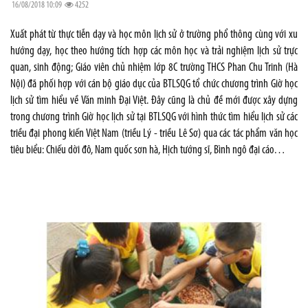
16/08/2018 10:09
4252
Xuất phát từ thực tiễn dạy và học môn lịch sử ở trường phổ thông cùng với xu
hướng dạy, học theo hướng tích hợp các môn học và trải nghiệm lịch sử trực
quan, sinh động; Giáo viên chủ nhiệm lớp 8C trường THCS Phan Chu Trinh (Hà
Nội) đã phối hợp với cán bộ giáo dục của BTLSQG tổ chức chương trình Giờ học
lịch sử tìm hiểu về Văn minh Đại Việt. Đây cũng là chủ đề mới được xây dựng
trong chương trình Giờ học lịch sử tại BTLSQG với hình thức tìm hiểu lịch sử các
triều đại phong kiến Việt Nam (triều Lý - triều Lê Sơ) qua các tác phẩm văn học
tiêu biểu: Chiếu dời đô, Nam quốc sơn hà, Hịch tướng sĩ, Bình ngô đại cáo…