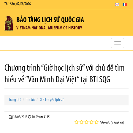
Thứ Sáu, 07/08/2026
BẢO TÀNG LỊCH SỬ QUỐC GIA
VIETNAM NATIONAL MUSEUM OF HISTORY
Toggle
navigatio
Chương trình “Giờ học lịch sử” với chủ đề tìm
hiểu về “Văn Minh Đại Việt” tại BTLSQG
Trang chủ
Tin tức
CLB Em yêu lịch sử
16/08/2018
10:09
4115
Điểm: 0/5 (0 đánh giá)