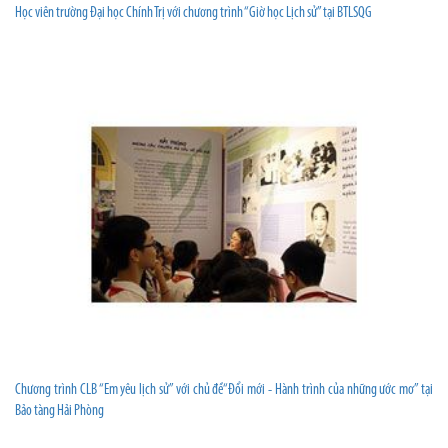
Học viên trường Đại học Chính Trị với chương trình “Giờ học Lịch sử” tại BTLSQG
Chương trình CLB “Em yêu lịch sử” với chủ đề“Đổi mới - Hành trình của những ước mơ” tại
Bảo tàng Hải Phòng