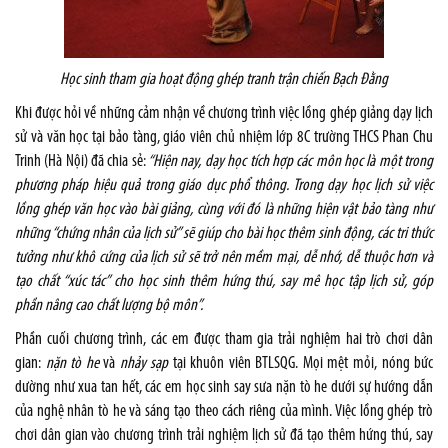
Học sinh tham gia hoạt động ghép tranh trận chiến Bạch Đằng
Khi được hỏi về những cảm nhận về chương trình việc lồng ghép giảng dạy lịch
sử và văn học tại bảo tàng, giáo viên chủ nhiệm lớp 8C trường THCS Phan Chu
Trinh (Hà Nội) đã chia sẻ:
“Hiện nay, dạy học tích hợp các môn học là một trong
phương pháp hiệu quả trong giáo dục phổ thông. Trong dạy học lịch sử việc
lồng ghép văn học vào bài giảng, cùng với đó là những hiện vật bảo tàng như
những “chứng nhân của lịch sử” sẽ giúp cho bài học thêm sinh động, các tri thức
tưởng như khô cứng của lịch sử sẽ trở nên mềm mại, dễ nhớ, dễ thuộc hơn và
tạo chất “xúc tác” cho học sinh thêm hứng thú, say mê học tập lịch sử, góp
phần nâng cao chất lượng bộ môn”.
Phần cuối chương trình, các em được tham gia trải nghiệm hai trò chơi dân
gian:
nặn tò he
và
nhảy sạp
tại khuôn viên BTLSQG. Mọi mệt mỏi, nóng bức
dường như xua tan hết, các em học sinh say sưa nặn tò he dưới sự hướng dẫn
của nghệ nhân tò he và sáng tạo theo cách riêng của mình. Việc lồng ghép trò
chơi dân gian vào chương trình trải nghiệm lịch sử đã tạo thêm hứng thú, say