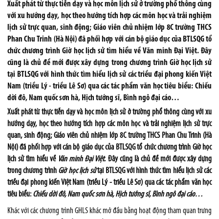
Xuất phát từ thực tiễn dạy và học môn lịch sử ở trường phổ thông cùng
với xu hướng dạy, học theo hướng tích hợp các môn học và trải nghiệm
lịch sử trực quan, sinh động; Giáo viên chủ nhiệm lớp 8C trường THCS
Phan Chu Trinh (Hà Nội) đã phối hợp với cán bộ giáo dục của BTLSQG tổ
chức chương trình Giờ học lịch sử tìm hiểu về Văn minh Đại Việt. Đây
cũng là chủ đề mới được xây dựng trong chương trình Giờ học lịch sử
tại BTLSQG với hình thức tìm hiểu lịch sử các triều đại phong kiến Việt
Nam (triều Lý - triều Lê Sơ) qua các tác phẩm văn học tiêu biểu: Chiếu
dời đô, Nam quốc sơn hà, Hịch tướng sĩ, Bình ngô đại cáo…
Xuất phát từ thực tiễn dạy và học môn lịch sử ở trường phổ thông cùng với xu
hướng dạy, học theo hướng tích hợp các môn học và trải nghiệm lịch sử trực
quan, sinh động; Giáo viên chủ nhiệm lớp 8C trường THCS Phan Chu Trinh (Hà
Nội) đã phối hợp với cán bộ giáo dục của BTLSQG tổ chức chương trình Giờ học
lịch sử tìm hiểu về
Văn minh Đại Việt
. Đây cũng là chủ đề mới được xây dựng
trong chương trình
Giờ học lịch sử
tại BTLSQG với hình thức tìm hiểu lịch sử các
triều đại phong kiến Việt Nam (triều Lý - triều Lê Sơ) qua các tác phẩm văn học
tiêu biểu:
Chiếu dời đô,
Nam quốc sơn hà, Hịch tướng sĩ, Bình ngô đại cáo…
Khác với các chương trình GHLS khác mở đầu bằng hoạt động tham quan trưng