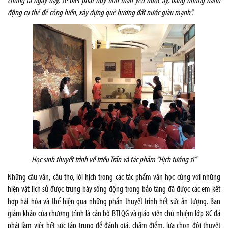
chúng ta ngày nay, sẽ biết phát huy tinh thần yêu nước ấy, bằng những hành
động cụ thể để cống hiến, xây dựng quê hương đất nước giàu mạnh”.
Học sinh thuyết trình về triều Trần và tác phẩm “Hịch tướng sĩ”
Những câu văn, câu thơ, lời hịch trong các tác phẩm văn học cùng với những
hiện vật lịch sử được trưng bày sống động trong bảo tàng đã được các em kết
hợp hài hòa và thể hiện qua những phần thuyết trình hết sức ấn tượng. Ban
giám khảo của chương trình là cán bộ BTLQG và giáo viên chủ nhiệm lớp 8C đã
phải làm việc hết sức tập trung để đánh giá, chấm điểm, lựa chọn đội thuyết