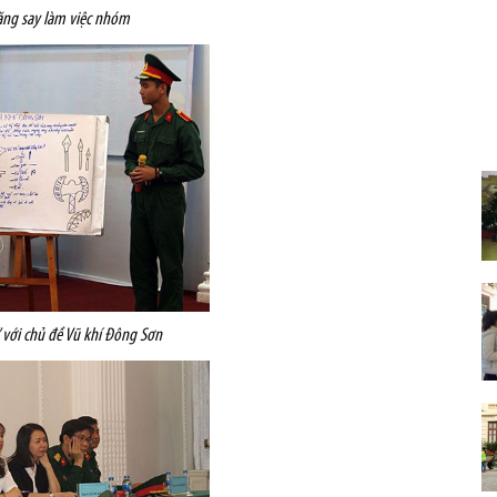
ăng say làm việc nhóm
với chủ đề Vũ khí Đông Sơn