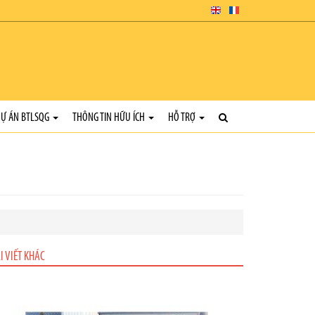
Ự ÁN BTLSQG
THÔNG TIN HỮU ÍCH
HỖ TRỢ
I VIẾT KHÁC