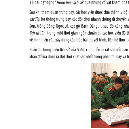
3.HoaHoạt động “
Hùng biện lịch sử
” qua những cổ vật khám phá t
Sau khi tham quan trưng bày, các học viên được chia thành 5 đ
vật”.
Tại hệ thống trưng bày, các đội chơi nhanh chóng di chuyển
Sơn, trống Đồng Ngọc Lũ, cọc gỗ Bạch Đằng… sau đó, cùng nhau 
lịch sử”.
Chỉ trong một thời gian ngắn chuẩn bị, các học viên đã t
vẽ hình hiện vật, xây dựng cấu trúc bài thuyết trình, liên hệ thực
Phần thi hùng biện lịch sử của 5 đội chơi diễn ra rất sôi nổi, 
khăn để lựa chọn ra đội chơi xuất sắc nhất trong phần thi này và t