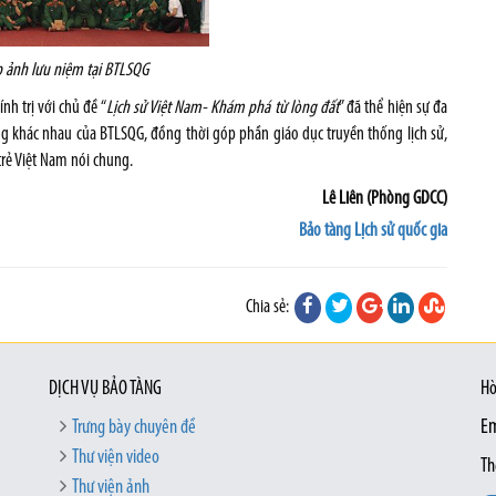
 ảnh lưu niệm tại BTLSQG
h trị với chủ đề “
Lịch sử Việt Nam- Khám phá từ lòng đất
” đã thể hiện sự đa
g khác nhau của BTLSQG, đồng thời góp phần giáo dục truyền thống lịch sử,
trẻ Việt Nam nói chung.
Lê Liên (Phòng GDCC)
Bảo tàng Lịch sử quốc gia
Chia sẻ:
DỊCH VỤ BẢO TÀNG
Hò
Trưng bày chuyên đề
Em
Thư viện video
Th
Thư viện ảnh