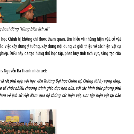
 hoạt động “Hùng biện lịch sử”
 học Chính trị không chỉ được tham quan, tìm hiểu về những hiện vật, cổ vật
ào việc xây dựng ý tưởng, xây dựng nội dung và giới thiệu về các hiện vật cụ
ệp. Điều này đã tạo hứng thú học tập, phát huy tính tích cực, sáng tạo của
 Ths Nguyễn Bá Thanh nhận xét:
là rất phù hợp với học viên Trường Đại học Chính trị. Chúng tôi hy vọng rằng,
hợp tổ chức nhiều chương trình giáo dục hơn nữa, với các hình thức phong phú
ơn về lịch sử Việt Nam qua hệ thống các hiện vật, sưu tập hiện vật tại bảo