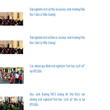
Trải nghiệm lịch sử thú vịcủa học sinh trường Tiểu
học Cẩm Lý (Bắc Giang)
Trải nghiệm lịch sử thú vị của học sinh trường Tiểu
học Cẩm Lý (Bắc Giang)
Các nhóm gia đình trải nghiệm “Giờ học Lịch sử”
tại BTLSQG
Học sinh Trường THCS Giảng Võ (Hà Nội) với
những trải nghiệm“Giờ học Lịch sử” thú vị tại
BTLSQG