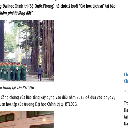
Đại học Chính trị (Bộ Quốc Phòng) tổ chức 2 buổi “Giờ học Lịch sử” tại bảo
Khám phá từ lòng đất”.
Ch
Ch
p trung tại sân BTLSQG
03
ục Công chúng của Bảo tàng xây dựng vào đầu năm 2018 để đưa vào phục vụ
Tr
n học tập của trường Đại học Chính trị tại BTLSQG.
Đạ
tạ
Na