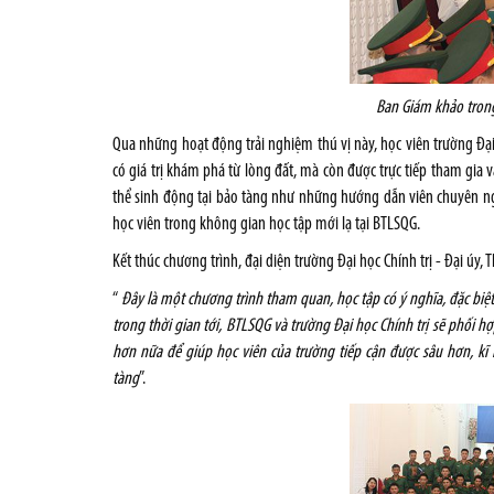
Ban Giám khảo trong
Qua những hoạt động trải nghiệm thú vị này, học viên trường Đại
có giá trị khám phá từ lòng đất, mà còn được trực tiếp tham gia v
thể sinh động tại bảo tàng như những hướng dẫn viên chuyên nghi
học viên trong không gian học tập mới lạ tại BTLSQG.
Kết thúc chương trình, đại diện trường Đại học Chính trị - Đại úy,
“
Đây là một chương trình tham quan, học tập có ý nghĩa, đặc biệt 
trong thời gian tới, BTLSQG và trường Đại học Chính trị sẽ phối 
hơn nữa để giúp học viên của trường tiếp cận được sâu hơn, kĩ h
tàng
”.