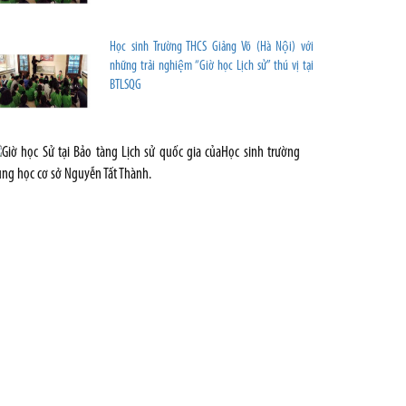
Học sinh Trường THCS Giảng Võ (Hà Nội) với
những trải nghiệm “Giờ học Lịch sử” thú vị tại
BTLSQG
Giờ
học
Sử
tại
Bảo
tàng
Lịch
sử
quốc
gia
củaHọc
sinh
trường
Trung