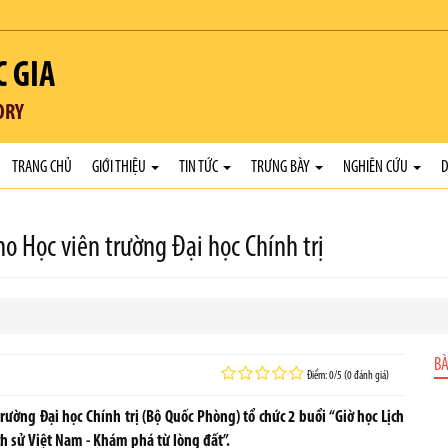
C GIA
ORY
TRANG CHỦ
GIỚI THIỆU
TIN TỨC
TRƯNG BÀY
NGHIÊN CỨU
D
ho Học viên trường Đại học Chính trị
BÀ
Điểm: 0/5 (0 đánh giá)
ường Đại học Chính trị (Bộ Quốc Phòng) tổ chức 2 buổi “Giờ học Lịch
ịch sử Việt Nam - Khám phá từ lòng đất”.