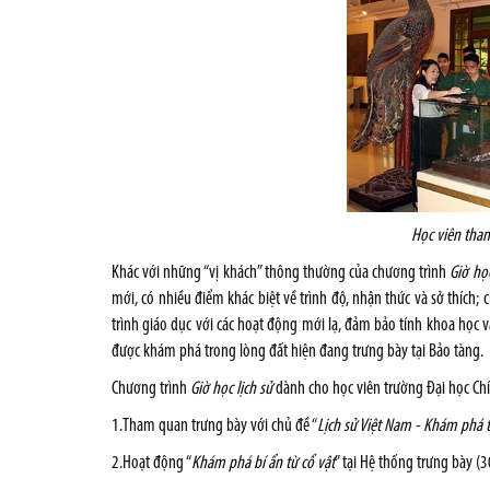
Học viên tha
Khác với những “vị khách” thông thường của chương trình
Giờ học
mới, có nhiều điểm khác biệt về trình độ, nhận thức và sở thích;
trình giáo dục với các hoạt động mới lạ, đảm bảo tính khoa học v
được khám phá trong lòng đất hiện đang trưng bày tại Bảo tàng.
Chương trình
Giờ học lịch sử
dành cho học viên trường Đại học Chí
1.Tham quan trưng bày với chủ đề “
Lịch sử Việt Nam - Khám phá t
2.Hoạt động “
Khám phá bí ẩn từ cổ vật
” tại Hệ thống trưng bày (3