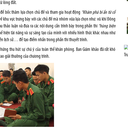
ừ lòng đất.
ội để bốc thăm lựa chọn chủ đề và tham gia hoạt động
“Khám phá bí ẩn từ cổ
 về khu vực trưng bày với các chủ đề mà nhóm vừa lựa chọn như: vũ khí Đông
thảo luận và đưa ra các nội dung cần trình bày trong phần thi
“hùng biện
hể hiện tài năng và sự sáng tạo của mình với nhiều hình thức khác nhau như
 tiễn lịch sử… để tạo điểm nhấn trong phần thi thuyết trình.
hào hứng thu hút sự chú ý của toàn thể khán phòng. Ban Giám khảo đã rất khó
rao giải thưởng của chương trình.