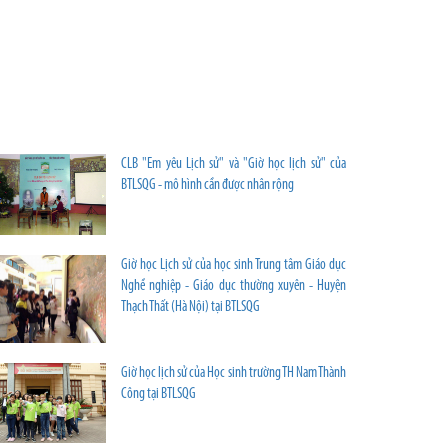
học
cơ
sở
Nguyễn
Tất
Thành.
CLB "Em yêu Lịch sử" và "Giờ học lịch sử" của
BTLSQG - mô hình cần được nhân rộng
Giờ học Lịch sử của học sinh Trung tâm Giáo dục
Nghề nghiệp - Giáo dục thường xuyên - Huyện
Thạch Thất (Hà Nội) tại BTLSQG
Giờ học lịch sử của Học sinh trường TH Nam Thành
Công tại BTLSQG