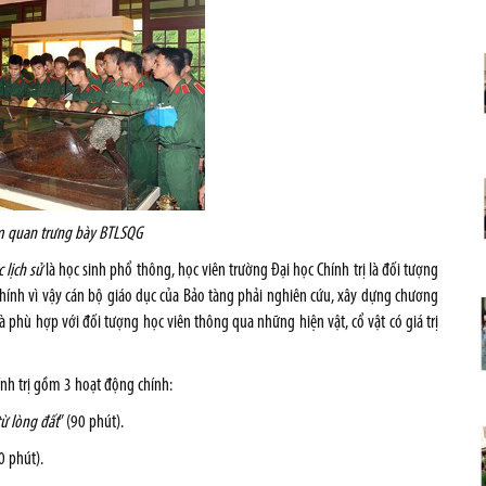
m quan trưng bày BTLSQG
 lịch sử
là học sinh phổ thông, học viên trường Đại học Chính trị là đối tượng
 chính vì vậy cán bộ giáo dục của Bảo tàng phải nghiên cứu, xây dựng chương
à phù hợp với đối tượng học viên thông qua những hiện vật, cổ vật có giá trị
nh trị gồm 3 hoạt động chính:
ừ lòng đất
” (90 phút).
0 phút).