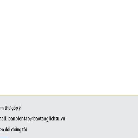
m thư góp ý
ail: banbientap@baotanglichsu.vn
eo dõi chúng tôi