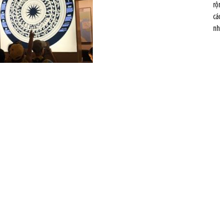
rộ
cá
nh
 tham quan trưng bày
 (tức dao hái)… hiện đang trưng bày và giới thiệu tại BTLSQG cùng với những
tham quan đã phần nào giúp các em hình dung được một chu trình sản xuất
cuối cùng là chế biến những sản phẩm của nghề nông. Sự xuất hiện của lưỡi
n phẩm bằng đồng nổi tiếng như: trống đồng, thạp đồng, rìu đồng… đã phản
ng Sơn đã biết sử dụng sức kéo của trâu bò thay cho sức lao động của con