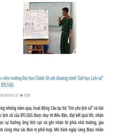
c viên trường Đại học Chính Trị với chương trình“Giờ học Lịch sử”
i BTLSQG
/06/2018 01:22
3538
ong những năm qua, hoạt động Câu lạc bộ “Em yêu lịch sử” và Giờ
c lịch sử của BTLSQG được duy trì đều đặn, đạt kết quả tốt, nhận
ợc sự hưởng ứng tích cực và ghi nhận từ phía nhà trường, gia
nh cũng như các đơn vị phối hợp. Mô hình ngày càng được nhân