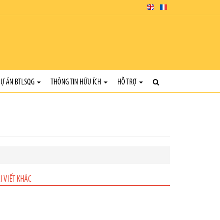
Ự ÁN BTLSQG
THÔNG TIN HỮU ÍCH
HỖ TRỢ
I VIẾT KHÁC