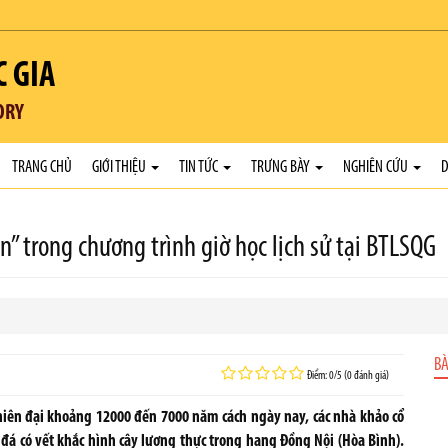
C GIA
ORY
TRANG CHỦ
GIỚI THIỆU
TIN TỨC
TRƯNG BÀY
NGHIÊN CỨU
D
” trong chương trình giờ học lịch sử tại BTLSQG
BÀ
Điểm: 0/5 (0 đánh giá)
niên đại khoảng 12000 đến 7000 năm cách ngày nay, các nhà khảo cổ
á có vết khắc hình cây lương thực trong hang Đồng Nội (Hòa Bình).