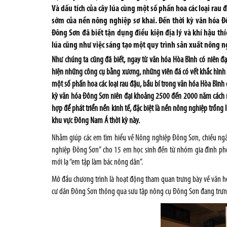
Và dấu tích của cây lúa cùng một số phấn hoa các loại rau 
sớm của nền nông nghiệp sơ khai. Đến thời kỳ văn hóa 
Đông Sơn đã biết tận dụng điều kiện địa lý và khí hậu thí
lúa cũng như việc sáng tạo một quy trình sản xuất nông n
Như chúng ta cũng đã biết, ngay từ văn hóa Hòa Bình có niên 
hiện những công cụ bằng xương, những viên đá có vết khắc hình c
một số phấn hoa các loại rau đậu, bầu bí trong văn hóa Hòa Bình 
kỳ văn hóa Đông Sơn niên đại khoảng 2500 đến 2000 năm cách ngà
hợp để phát triển nền kinh tế, đặc biệt là nền nông nghiệp trồng
khu vực Đông Nam Á thời kỳ này.
Nhằm giúp các em tìm hiểu về Nông nghiệp Đông Sơn, chiều ngày
nghiệp Đông Sơn” cho 15 em học sinh đến từ nhóm gia đình phố
mới lạ “em tập làm bác nông dân”.
Mở đầu chương trình là hoạt động tham quan trưng bày về văn hó
cư dân Đông Sơn thông qua sưu tập nông cụ Đông Sơn đang trưn