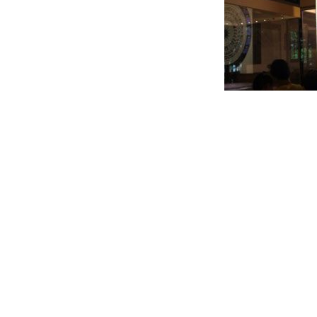
Học sinh
Sưu tập hiện vật nông cụ Đông Sơn bao gồm: cày, cuốc, rìu, nhíp
thông tin, câu chuyện mà cán bộ bảo tàng chia sẻ trong buổi 
nông nghiệp khép kín bắt đầu từ khâu làm đất đến thu hoạch và 
cày đồng và hệ thống hoa văn trang trí phong phú trên các sả
ánh nông nghiệp của cư dân Đông Sơn rất phát triển, cư dân Đô
người giúp đem lại năng suất lao động cao hơn.