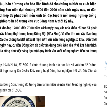
đậu, bầu bí trong văn hóa Hòa Bình đã cho chúng ta biết sự xuất hiện
Đông Sơn niên đại khoảng 2500 đến 2000 năm cách ngày nay, cư dân
ch hợp để phát triển nền kinh tế, đặc biệt là nền nông nghiệp trồng
ghiệp tiến bộ trong khu vực Đông Nam Á thời kỳ này.
đại khoảng 12000 đến 7000 năm cách ngày nay, các nhà khảo cổ học đã phát
ây lương thực trong hang Đồng Nội (Hòa Bình). Và dấu tích của cây lúa cùng
đã cho chúng ta biết sự xuất hiện sớm của nền nông nghiệp sơ khai. Đến thời
y nay, cư dân Đông Sơn đã biết tận dụng điều kiện địa lý và khí hậu thích
 lúa cũng như việc sáng tạo một quy trình sản xuất nông nghiệp tiến bộ trong
Họ
 19/6/2018, BTLSQG tổ chức chương trình giờ học lịch sử với chủ đề “Nông
tạ
i hợp mang tên Gecko Kidz cùng hoạt động trải nghiệm hết sức độc đáo và
15
a Đông Sơn, trong đó trọng tâm là tìm hiểu về nền kinh tế nông nghiệp của
Tr
g bày tại BTLSQG.
họ
đư
đì