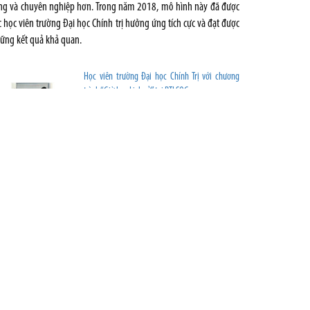
ng và chuyên nghiệp hơn. Trong năm 2018, mô hình này đã được
c học viên trường Đại học Chính trị hưởng ứng tích cực và đạt được
ững kết quả khả quan.
Học viên trường Đại học Chính Trị với chương
trình “Giờ học Lịch sử” tại BTLSQG
Chương trình CLB “Em yêu lịch sử” với chủ đề“Đổi
mới - Hành trình của những ước mơ” tại Bảo tàng
Hải Phòng
Chương trình CLB “Em yêu lịch sử” với chủ đề “Đổi
mới - Hành trình của những ước mơ” tại Bảo tàng
Hải Phòng