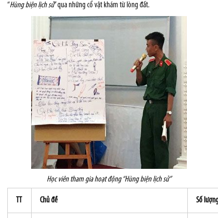
“
Hùng biện lịch sử
” qua những cổ vật khám từ lòng đất.
Học viên tham gia hoạt động “Hùng biện lịch sử”
TT
Chủ đề
Số lượng