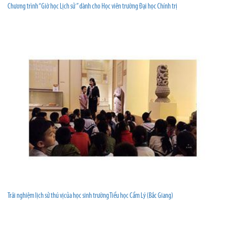
Chương trình “Giờ học Lịch sử ” dành cho Học viên trường Đại học Chính trị
Trải nghiệm lịch sử thú vịcủa học sinh trường Tiểu học Cẩm Lý (Bắc Giang)