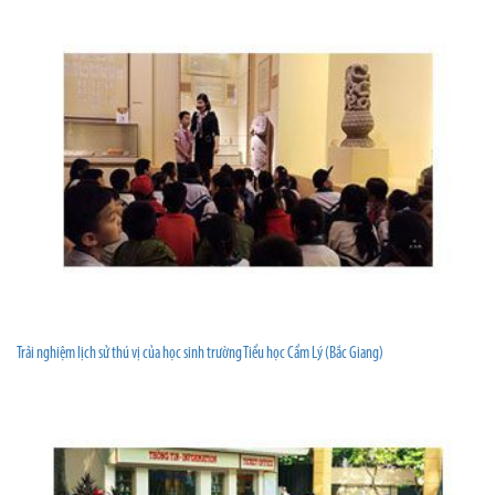
Trải nghiệm lịch sử thú vị của học sinh trường Tiểu học Cẩm Lý (Bắc Giang)