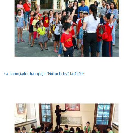
Các nhóm gia đình trải nghiệm “Giờ học Lịch sử” tại BTLSQG