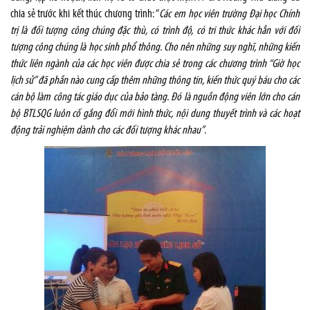
chia sẻ trước khi kết thúc chương trình: “
Các em học viên trường Đại học Chính
trị là đối tượng công chúng đặc thù, có trình độ, có tri thức khác hẳn với đối
tượng công chúng là học sinh phổ thông. Cho nên những suy nghĩ, những kiến
thức liên ngành của các học viên được chia sẻ trong các chương trình “Giờ học
lịch sử” đã phần nào cung cấp thêm những thông tin, kiến thức quý báu cho các
cán bộ làm công tác giáo dục của bảo tàng. Đó là nguồn động viên lớn cho cán
bộ BTLSQG luôn cố gắng đổi mới hình thức, nội dung thuyết trình và các hoạt
động trải nghiệm dành cho các đối tượng khác nhau”
.