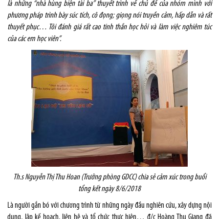
là những “nhà hùng biện tài ba” thuyết trình về chủ để của nhóm mình với
phương pháp trình bày súc tích, cô đọng; giọng nói truyền cảm, hấp dẫn và rất
thuyết phục… Tôi đánh giá rất cao tinh thần học hỏi và làm việc nghiêm túc
của các em học viên”.
Th.s Nguyễn Thị Thu Hoan (Trưởng phòng GDCC) chia sẻ cảm xúc trong buổi
tổng kết ngày 8/6/2018
Là người gắn bó với chương trình từ những ngày đầu nghiên cứu, xây dựng nội
dung, lập kế hoạch, liên hệ và tổ chức thực hiện… đ/c Hoàng Thu Giang đã