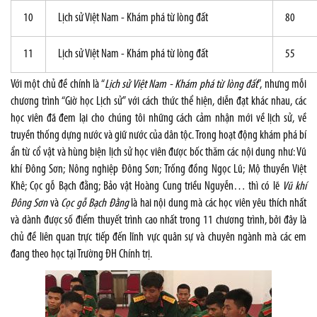
10
Lịch sử Việt Nam - Khám phá từ lòng đất
80
11
Lịch sử Việt Nam - Khám phá từ lòng đất
55
Với một chủ đề chính là “
Lịch sử Việt Nam - Khám phá từ lòng đất
”, nhưng mỗi
chương trình “Giờ học Lịch sử” với cách thức thể hiện, diễn đạt khác nhau, các
học viên đã đem lại cho chúng tôi những cách cảm nhận mới về lịch sử, về
truyền thống dựng nước và giữ nước của dân tộc. Trong hoạt động khám phá bí
ẩn từ cổ vật và hùng biện lịch sử học viên được bốc thăm các nội dung như: Vũ
khí Đông Sơn; Nông nghiệp Đông Sơn; Trống đồng Ngọc Lũ; Mộ thuyền Việt
Khê; Cọc gỗ Bạch đằng; Bảo vật Hoàng Cung triều Nguyễn… thì có lẽ
Vũ khí
Đông Sơn
và
Cọc gỗ Bạch Đằng
là hai nội dung mà các học viên yêu thích nhất
và dành được số điểm thuyết trình cao nhất trong 11 chương trình, bởi đây là
chủ đề liên quan trực tiếp đến lĩnh vực quân sự và chuyên ngành mà các em
đang theo học tại Trường ĐH Chính trị.