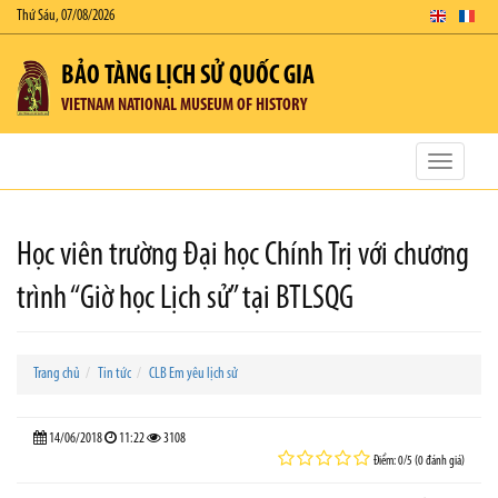
Thứ Sáu, 07/08/2026
BẢO TÀNG LỊCH SỬ QUỐC GIA
VIETNAM NATIONAL MUSEUM OF HISTORY
Toggle
navigatio
Học viên trường Đại học Chính Trị với chương
trình “Giờ học Lịch sử” tại BTLSQG
Trang chủ
Tin tức
CLB Em yêu lịch sử
14/06/2018
11:22
3108
Điểm: 0/5 (0 đánh giá)