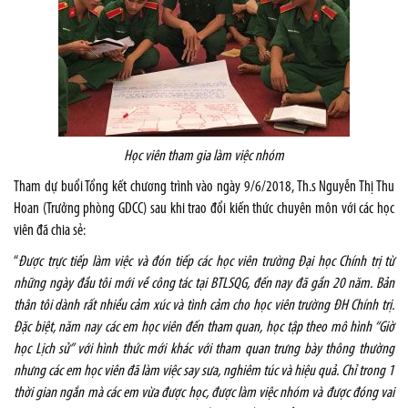
Học viên tham gia làm việc nhóm
Tham dự buổi Tổng kết chương trình vào ngày 9/6/2018, Th.s Nguyễn Thị Thu
Hoan (Trưởng phòng GDCC) sau khi trao đổi kiến thức chuyên môn với các học
viên đã chia sẻ:
“
Được trực tiếp làm việc và đón tiếp các học viên trường Đại học Chính trị từ
những ngày đầu tôi mới về công tác tại BTLSQG, đến nay đã gần 20 năm. Bản
thân tôi dành rất nhiều cảm xúc và tình cảm cho học viên trường ĐH Chính trị.
Đặc biệt, năm nay các em học viên đến tham quan, học tập theo mô hình “Giờ
học Lịch sử” với hình thức mới khác với tham quan trưng bày thông thường
nhưng các em học viên đã làm việc say sưa, nghiêm túc và hiệu quả. Chỉ trong 1
thời gian ngắn mà các em vừa được học, được làm việc nhóm và được đóng vai