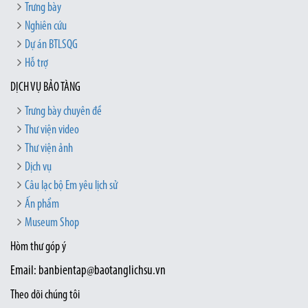
Trưng bày
Nghiên cứu
Dự án BTLSQG
Hỗ trợ
DỊCH VỤ BẢO TÀNG
Trưng bày chuyên đề
Thư viện video
Thư viện ảnh
Dịch vụ
Câu lạc bộ Em yêu lịch sử
Ấn phẩm
Museum Shop
Hòm thư góp ý
Email: banbientap@baotanglichsu.vn
Theo dõi chúng tôi