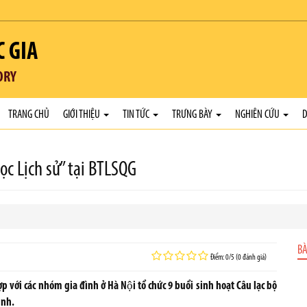
C GIA
ORY
TRANG CHỦ
GIỚI THIỆU
TIN TỨC
TRƯNG BÀY
NGHIÊN CỨU
D
̣c Lịch sử” tại BTLSQG
BÀ
Điểm: 0/5 (0 đánh giá)
 với các nhóm gia đình ở Hà Nội tổ chức 9 buổi sinh hoạt Câu lạc bộ
inh.