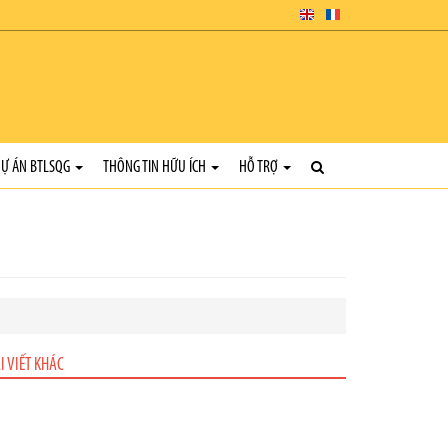
Ự ÁN BTLSQG
THÔNG TIN HỮU ÍCH
HỖ TRỢ
I VIẾT KHÁC