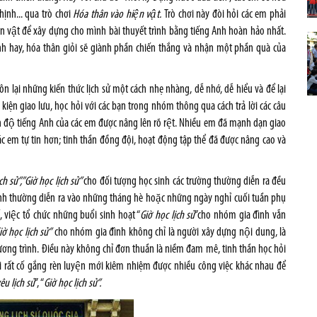
hịnh... qua trò chơi
Hóa thân vào hiện vật.
Trò chơi này đòi hỏi các em phải
 vật để xây dựng cho mình bài thuyết trình bằng tiếng Anh hoàn hảo nhất.
trình hay, hóa thân giỏi sẽ giành phần chiến thắng và nhận một phần quà của
em ôn lại những kiến thức lịch sử một cách nhẹ nhàng, dễ nhớ, dễ hiểu và để lại
iện giao lưu, học hỏi với các bạn trong nhóm thông qua cách trả lời các câu
 độ tiếng Anh của các em được nâng lên rõ rệt. Nhiều em đã mạnh dạn giao
 các em tự tin hơn; tinh thần đồng đội, hoạt động tập thể đã được nâng cao và
ch sử”,”Giờ học lịch sử”
cho đối tượng học sinh các trường thường diễn ra đều
̀nh thường diễn ra vào những tháng hè hoặc những ngày nghỉ cuối tuần phụ
ế, việc tổ chức những buổi sinh hoạt “
Giờ học lịch sử
”cho nhóm gia đình vẫn
ờ học lịch sử”
cho nhóm gia đình không chỉ là người xây dựng nội dung, là
 trình. Điều này không chỉ đơn thuần là niềm đam mê, tinh thần học hỏi
 phải rất cố gắng rèn luyện mới kiêm nhiệm được nhiều công việc khác nhau để
êu lịch sử
”, “
Giờ học lịch sử”.