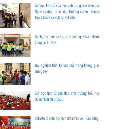
Giờ học Lịch sử của học sinh Trung tâm Giáo dục
Nghề nghiệp - Giáo dục thường xuyên - Huyện
Thạch Thất (Hà Nội) tại BTLSQG
Giờ học lịch sử của Học sinh trường TH Nam Thành
Công tại BTLSQG
Trải nghiệm thời kỳ bao cấp trong không gian
trưng bày
Giờ học lịch sử của Học sinh trường Tiểu học
Quỳnh Mai tại BTLSQG
BTLSQG tổ chức học lịch sử tại Pác Bó – Cao Bằng