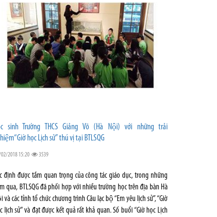
c sinh Trường THCS Giảng Võ (Hà Nội) với những trải
hiệm“Giờ học Lịch sử” thú vị tại BTLSQG
/02/2018 15:20
3539
́c định được tầm quan trọng của công tác giáo dục, trong những
m qua, BTLSQG đã phối hợp với nhiều trường học trên địa bàn Hà
i và các tỉnh tổ chức chương trình Câu lạc bộ “Em yêu lịch sử”, “Giờ
c lịch sử” và đạt được kết quả rất khả quan. Số buổi “Giờ học Lịch