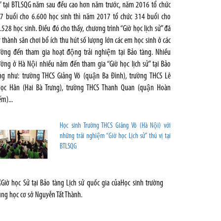
̉” tại BTLSQG năm sau đều cao hơn năm trước, năm 2016 tổ chức
7 buổi cho 6.600 học sinh thì năm 2017 tổ chức 314 buổi cho
.528 học sinh. Điều đó cho thấy, chương trình “Giờ học lịch sử” đã
̉ thành sân chơi bổ ích thu hút số lượng lớn các em học sinh ở các
ường đến tham gia hoạt động trải nghiệm tại Bảo tàng. Nhiều
ường ở Hà Nội nhiều năm đến tham gia “Giờ học lịch sử” tại Bảo
̀ng như: trường THCS Giảng Võ (quận Ba Đình), trường THCS Lê
ọc Hân (Hai Bà Trưng), trường THCS Thanh Quan (quận Hoàn
́m)...
Học sinh Trường THCS Giảng Võ (Hà Nội) với
những trải nghiệm “Giờ học Lịch sử” thú vị tại
BTLSQG
Giờ
học
Sử
tại