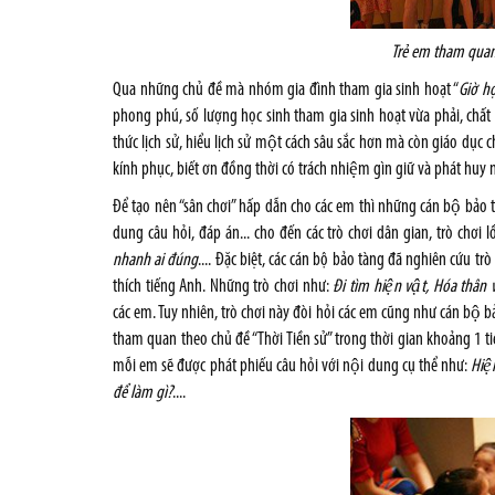
Trẻ em tham quan ph
Qua những chủ đề mà nhóm gia đình tham gia sinh hoạt “
Giờ họ
phong phú, số lượng học sinh tham gia sinh hoạt vừa phải, chất l
thức lịch sử, hiểu lịch sử một cách sâu sắc hơn mà còn giáo dục
kính phục, biết ơn đồng thời có trách nhiệm gìn giữ và phát huy
Để tạo nên “sân chơi” hấp dẫn cho các em thì những cán bộ bảo 
dung câu hỏi, đáp án... cho đến các trò chơi dân gian, trò chơi
nhanh ai đúng
.... Đặc biệt, các cán bộ bảo tàng đã nghiên cứu tr
thích tiếng Anh. Những trò chơi như:
Đi tìm hiện vật, Hóa thân 
các em. Tuy nhiên, trò chơi này đòi hỏi các em cũng như cán bộ bảo
tham quan theo chủ đề “Thời Tiền sử” trong thời gian khoảng 1 ti
mỗi em sẽ được phát phiếu câu hỏi với nội dung cụ thể như:
Hiệ
để làm gì?
....