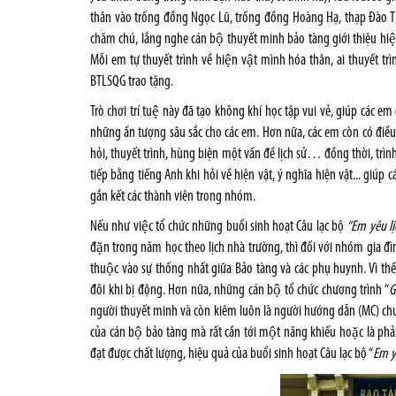
thân vào trống đồng Ngọc Lũ, trống đồng Hoàng Hạ, thạp Đào T
chăm chú, lắng nghe cán bộ thuyết minh bảo tàng giới thiệu hiện
Mỗi em tự thuyết trình về hiện vật mình hóa thân, ai thuyết 
BTLSQG trao tặng.
Trò chơi trí tuệ này đã tạo không khí học tập vui vẻ, giúp các 
những ấn tượng sâu sắc cho các em. Hơn nữa, các em còn có điều k
hỏi, thuyết trình, hùng biện một vấn đề lịch sử… đồng thời, trình
tiếp bằng tiếng Anh khi hỏi về hiện vật, ý nghĩa hiện vật... giúp
gắn kết các thành viên trong nhóm.
Nếu như việc tổ chức những buổi sinh hoạt Câu lạc bộ
“Em yêu lị
đặn trong năm học theo lịch nhà trường, thì đối với nhóm gia đi
thuộc vào sự thống nhất giữa Bảo tàng và các phụ huynh. Vì th
đôi khi bị động. Hơn nữa, những cán bộ tổ chức chương trình “
Gi
người thuyết minh và còn kiêm luôn là người hướng dẫn (MC) chương
của cán bộ bảo tàng mà rất cần tới một năng khiếu hoặc là
đạt được chất lượng, hiệu quả của buổi sinh hoạt Câu lạc bộ “
Em y