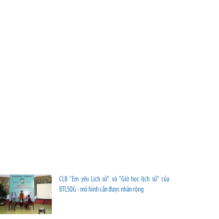
Bảo
tàng
Lịch
sử
quốc
gia
củaHọc
sinh
trường
Trung
học
cơ
sở
Nguyễn
Tất
Thành.
CLB "Em yêu Lịch sử" và "Giờ học lịch sử" của
BTLSQG - mô hình cần được nhân rộng