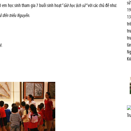
sư
em học sinh tham gia 7 buổi sinh hoạt “
Giờ học lịch sử”
với các chủ đề như:
19
sử đến triều Nguyễn.
13
trơ
tr
tr
ta
ê.
Ng
Kiê