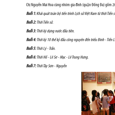
Chị Nguyễn Mai Hoa cùng nhóm gia đình (quận Đống Đa) gồm 20 
Buổi 1:
Khái quát toàn bộ tiến trình Lịch sử Việt Nam từ thời Tiền 
Buổi 2:
Thời Tiền sử.
Buổi 3:
Thời kỳ dựng nước đầu tiên.
Buổi 4:
Thời kỳ 10 thế kỷ đầu công nguyên đến triều Đinh - Tiền L
Buổi 5:
Thời Lý - Trần.
Buổi 6:
Thời Hồ - Lê Sơ - Mạc - Lê Trung Hưng.
Buổi 7:
Thời Tây Sơn - Nguyễn