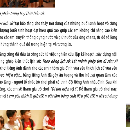
ần trưng bày Thời Tiền sử.
c lịch sử”
tại bảo tàng cho thấy nội dung của những buổi sinh hoạt vô cùng
ượng buổi sinh hoạt đạt hiệu quả cao giúp các em không chỉ nâng cao kiến
 cho các em truyền thống dựng nước và giữ nước của ông cha ta, từ đó tỏ lòng
 những thành quả đó trong hiện tại và tương lai.
tàng cũng đã đầu tư công sức từ việc nghiên cứu lập kế hoạch, xây dựng nội
 lồng ghép kiến thức lịch sử:
Theo dòng lịch sử; Lật mảnh ghép tìm di sản; Ai
ò chơi tiếng Anh dành cho các em nhóm gia đình vừa yêu thích lịch sử vừa yêu
vào hiện vật
... bằng tiếng Anh đã gây ấn tượng và thu hút sự quan tâm của
 tàng - người tổ chức trò chơi phải có trình độ tiếng Anh nhất định. Sau khi
ếng, các em sẽ tham gia trò chơi
“Đi tìm hiện vật”
. Để tham gia trò chơi này,
n vật em yêu thích là gì?; Hiện vật làm bằng chất liệu gì?; Hiện vật sử dụng