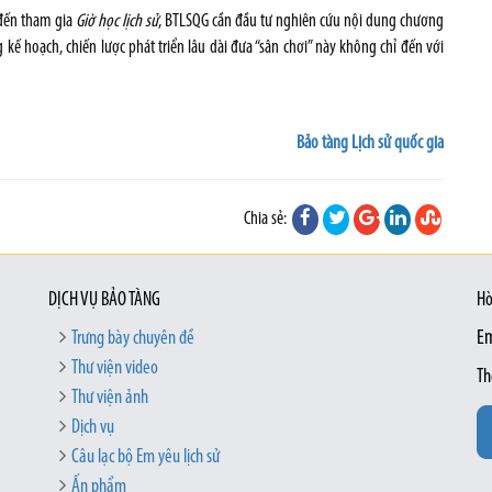
 đến tham gia
Giờ học lịch sử
, BTLSQG cần đầu tư nghiên cứu nội dung chương
 hoạch, chiến lược phát triển lâu dài đưa “sân chơi” này không chỉ đến với
Bảo tàng Lịch sử quốc gia
Chia sẻ:
DỊCH VỤ BẢO TÀNG
Hò
Trưng bày chuyên đề
Em
Thư viện video
Th
Thư viện ảnh
Dịch vụ
Câu lạc bộ Em yêu lịch sử
Ấn phẩm