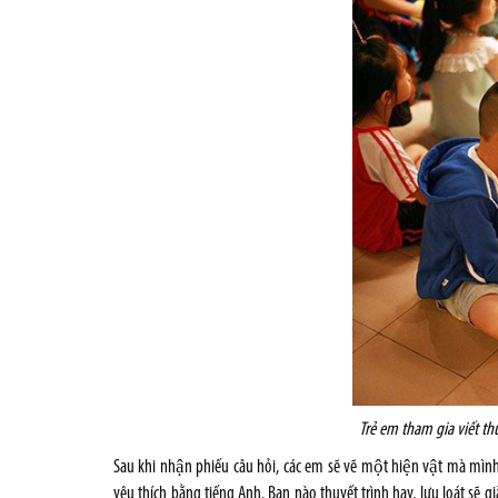
Trẻ em tham gia viết thuy
Sau khi nhận phiếu câu hỏi, các em sẽ vẽ một hiện vật mà mình y
yêu thích bằng tiếng Anh. Bạn nào thuyết trình hay, lưu loát sẽ 