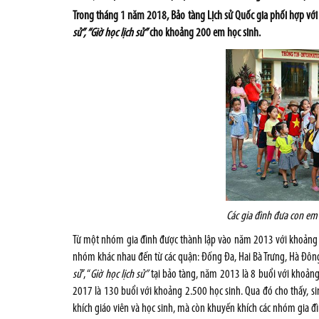
Trong tháng 1 năm 2018, Bảo tàng Lịch sử Quốc gia phối hợp với 
sử”, “Giờ học lịch sử”
cho khoảng 200 em học sinh.
Các gia đình đưa con em
Từ một nhóm gia đình được thành lập vào năm 2013 với khoảng 10
nhóm khác nhau đến từ các quận: Đống Đa, Hai Bà Trưng, Hà Đông..
sử
”, “
Giờ học lịch sử”
tại bảo tàng, năm 2013 là 8 buổi với khoả
2017 là 130 buổi với khoảng 2.500 học sinh. Qua đó cho thấy,
khích giáo viên và học sinh, mà còn khuyến khích các nhóm gia đìn