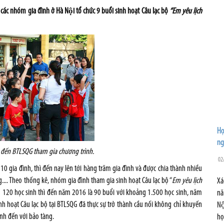
các nhóm gia đình ở Hà Nội tổ chức 9 buổi sinh hoạt Câu lạc bộ
“Em yêu lịch
Họ
ng
 đến BTLSQG tham gia chương trình.
02
 gia đình, thì đến nay lên tới hàng trăm gia đình và được chia thành nhiều
.. Theo thống kê, nhóm gia đình tham gia sinh hoạt Câu lạc bộ “
Em yêu lịch
Xa
ng 120 học sinh thì đến năm 2016 là 90 buổi với khoảng 1.500 học sinh, năm
nă
 sinh hoạt Câu lạc bộ tại BTLSQG đã thực sự trở thành cầu nối không chỉ khuyến
Nộ
h đến với bảo tàng.
họ