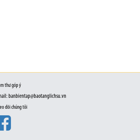
m thư góp ý
ail: banbientap@baotanglichsu.vn
eo dõi chúng tôi