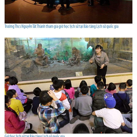
Trường Thcs Nguyễn Tất Thành tham gia giờ học lịch sử tại Bảo tàng Lịch sử quốc gia
Giờ học lịch sử tại Bảo tàng Lịch sử quốc gia.