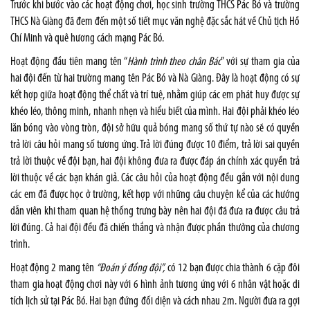
Trước khi bước vào các hoạt động chơi, học sinh trường THCS Pác Bó và trường
THCS Nà Giàng đã đem đến một số tiết mục văn nghệ đặc sắc hát về Chủ tịch Hồ
Chí Minh và quê hương cách mạng Pác Bó.
Hoạt động đầu tiên mang tên “
Hành trình theo chân Bác
” với sự tham gia của
hai đội đến từ hai trường mang tên Pác Bó và Nà Giàng. Đây là hoạt động có sự
kết hợp giữa hoạt động thể chất và trí tuệ, nhằm giúp các em phát huy được sự
khéo léo, thông minh, nhanh nhẹn và hiểu biết của mình. Hai đội phải khéo léo
lăn bóng vào vòng tròn, đội sở hữu quả bóng mang số thứ tự nào sẽ có quyền
trả lời câu hỏi mang số tương ứng. Trả lời đúng được 10 điểm, trả lời sai quyền
trả lời thuộc về đội bạn, hai đội không đưa ra được đáp án chính xác quyền trả
lời thuộc về các bạn khán giả. Các câu hỏi của hoạt động đều gắn với nội dung
các em đã được học ở trường, kết hợp với những câu chuyện kể của các hướng
dẫn viên khi tham quan hệ thống trưng bày nên hai đội đã đưa ra được câu trả
lời đúng. Cả hai đội đều đã chiến thắng và nhận được phần thưởng của chương
trình.
Hoạt động 2 mang tên
“
Đoán ý đồng đội”,
có 12 bạn được chia thành 6 cặp đôi
tham gia hoạt động chơi này với 6 hình ảnh tương ứng với 6 nhân vật hoặc di
tích lịch sử tại Pác Bó. Hai bạn đứng đối diện và cách nhau 2m. Người đưa ra gợi