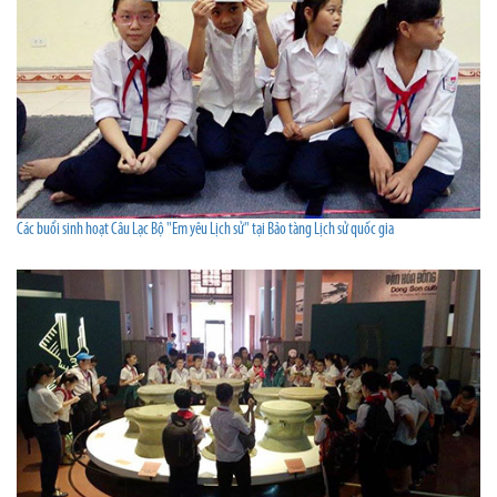
Các buổi sinh hoạt Câu Lạc Bộ "Em yêu Lịch sử" tại Bảo tàng Lịch sử quốc gia