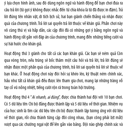
ý lựa chọn hình ảnh, sau đó dùng ngôn ngữ và hành động để bạn chơi đưa ra
câu trả lời (từ gợi ý không được nhắc đến từ chìa khóa là từ đã được in đậm). Trả
lời đúng tên nhân vật, di tích lịch sử, hai bạn giành chiến thắng và nhận được
quà của chương trình. Trả lời sai quyền trả lời thuộc về khán giả. Phần chơi này
vô cùng thú vị và hấp dẫn, các cặp đôi đã có những gợi ý bằng ngôn ngữ và
hành động rất gần với đáp án của chương trình, mang đến những tiếng cười và
sự hài hước cho khán giả.
Hoạt động thứ 3 giành cho tất cả các bạn khán giả. Các bạn sẽ ném quả Còn
qua vòng tròn, nếu trúng sẽ bốc thăm một câu hỏi và trả lời, trả lời đúng sẽ
nhận được một phần quà của chương trình, trả lời sai quyền trả lời sẽ thuộc về
bạn khác. Ở hoạt động chơi này đòi hỏi sự khéo léo, kỹ thuật ném chính xác,
hầu như tất cả khán giả đều được lên tham gia chơi, mang lại những tràng vỗ
tay cổ vũ nồng nhiệt, tiếng cười rộn rã trong toàn hội trường.
Hoạt động thứ 4 “
Ai nhanh, ai đúng
”, được chia thành hai đội với 10 bạn chơi.
Có 5 dữ liệu tên Chi bộ đảng được thành lập và 5 dữ liệu về thời gian. Nhiệm vụ
của học sinh là tìm các dữ liệu tên chi bộ được thành lập tương ứng với dữ liệu
về thời gian, rồi chia thành từng cặp đôi cõng nhau, (bạn cõng phải bịt mắt)
vượt qua các chướng ngại vật để lên gắn vào bảng. Đội nào ghép chính xác và