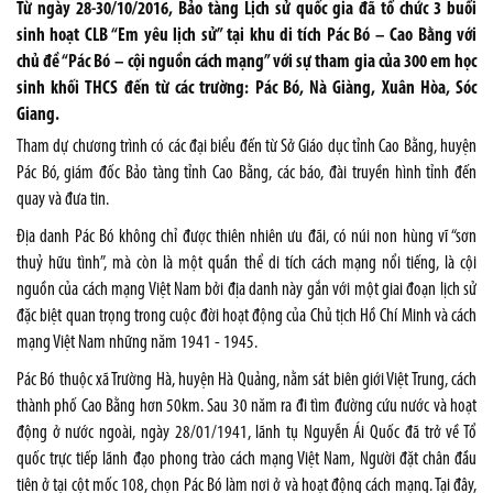
Từ ngày 28-30/10/2016, Bảo tàng Lịch sử quốc gia đã tổ chức 3 buổi
sinh hoạt CLB “Em yêu lịch sử” tại khu di tích Pác Bó – Cao Bằng với
chủ đề “Pác Bó – cội nguồn cách mạng” với sự tham gia của 300 em học
sinh khối THCS đến từ các trường: Pác Bó, Nà Giàng, Xuân Hòa, Sóc
Giang.
Tham dự chương trình có các đại biểu đến từ Sở Giáo dục tỉnh Cao Bằng, huyện
Pác Bó, giám đốc Bảo tàng tỉnh Cao Bằng, các báo, đài truyền hình tỉnh đến
quay và đưa tin.
Địa danh Pác Bó không chỉ được thiên nhiên ưu đãi, có núi non hùng vĩ “sơn
thuỷ hữu tình”, mà còn là một quần thể di tích cách mạng nổi tiếng, là cội
nguồn của cách mạng Việt Nam bởi địa danh này gắn với một giai đoạn lịch sử
đặc biệt quan trọng trong cuộc đời hoạt động của Chủ tịch Hồ Chí Minh và cách
mạng Việt Nam những năm 1941 - 1945.
Pác Bó thuộc xã Trường Hà, huyện Hà Quảng, nằm sát biên giới Việt Trung, cách
thành phố Cao Bằng hơn 50km. Sau 30 năm ra đi tìm đường cứu nước và hoạt
động ở nước ngoài, ngày 28/01/1941, lãnh tụ Nguyễn Ái Quốc đã trở về Tổ
quốc trực tiếp lãnh đạo phong trào cách mạng Việt Nam, Người đặt chân đầu
tiên ở tại cột mốc 108, chọn Pác Bó làm nơi ở và hoạt động cách mạng. Tại đây,