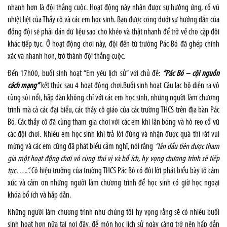
nhanh hơn là đội thắng cuộc. Hoạt động này nhận được sự hưởng ứng, cổ vũ
nhiệt liệt của Thầy cô và các em học sinh. Bạn được cõng dưới sự hướng dẫn của
đồng đội sẽ phải dán dữ liệu sao cho khéo và thật nhanh để trở về cho cặp đôi
khác tiếp tục. Ở hoạt động chơi này, đội đến từ trường Pác Bó đã ghép chính
xác và nhanh hơn, trở thành đội thắng cuộc.
Đến 17h00, buổi sinh hoạt “Em yêu lịch sử” với chủ đề:
“Pác Bó – cội nguồn
cách mạng”
kết thúc sau 4 hoạt động chơi.Buổi sinh hoạt Câu lạc bộ diễn ra vô
cùng sôi nổi, hấp dẫn không chỉ với các em học sinh, những người làm chương
trình mà cả các đại biểu, các thầy cô giáo của các trường THCS trên địa bàn Pác
Bó. Các thầy cô đã cùng tham gia chơi với các em khi lăn bóng và hò reo cổ vũ
các đội chơi. Nhiều em học sinh khi trả lời đúng và nhận được quà thì rất vui
mừng và các em cũng đã phát biểu cảm nghĩ, nói rằng
“lần đầu tiên được tham
gia một hoạt động chơi vô cùng thú vị và bổ ích, hy vọng chương trình sẽ tiếp
tục…..”.
Cô hiệu trưởng của trường THCS Pác Bó có đôi lời phát biểu bày tỏ cảm
xúc và cảm ơn những người làm chương trình để học sinh có giờ học ngoại
khóa bổ ích và hấp dẫn.
Những người làm chương trình như chúng tôi hy vọng rằng sẽ có nhiều buổi
sinh hoạt hơn nữa tại nơi đây, để môn học lịch sử ngày càng trở nên hấp dẫn