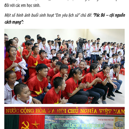
đối với các em học sinh.
Một số hình ảnh buổi sinh hoạt “Em yêu lịch sử”
chủ đề:
“Pác Bó – cội nguồn
cách mạng”
: