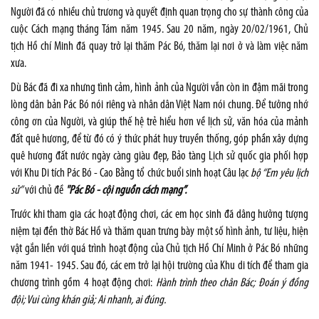
Người đã có nhiều chủ trương và quyết định quan trọng cho sự thành công của
cuộc Cách mạng tháng Tám năm 1945. Sau 20 năm, ngày 20/02/1961, Chủ
tịch Hồ chí Minh đã quay trở lại thăm Pác Bó, thăm lại nơi ở và làm việc năm
xưa.
Dù Bác đã đi xa nhưng tình cảm, hình ảnh của Người vẫn còn in đậm mãi trong
lòng dân bản Pác Bó nói riêng và nhân dân Việt Nam nói chung. Để tưởng nhớ
công ơn của Người, và giúp thế hệ trẻ hiểu hơn về lịch sử, văn hóa của mảnh
đất quê hương, để từ đó có ý thức phát huy truyền thống, góp phần xây dựng
quê hương đất nước ngày càng giàu đẹp, Bảo tàng Lịch sử quốc gia phối hợp
với Khu Di tích Pác Bó - Cao Bằng tổ chức buổi sinh hoạt Câu lạc
bộ “Em yêu lịch
sử”
với chủ đề
"Pác Bó - cội nguồn cách mạng”.
Trước khi tham gia các hoạt động chơi, các em học sinh đã dâng hưởng tượng
niệm tại đền thờ Bác Hồ và thăm quan trưng bày một số hình ảnh, tư liệu, hiện
vật gắn liền với quá trình hoạt động của Chủ tịch Hồ Chí Minh ở Pác Bó những
năm 1941- 1945. Sau đó, các em trở lại hội trường của Khu di tích để tham gia
chương trình gồm 4 hoạt động chơi:
Hành trình theo chân Bác; Đoán ý đồng
đội; Vui cùng khán giả; Ai nhanh, ai
đúng.