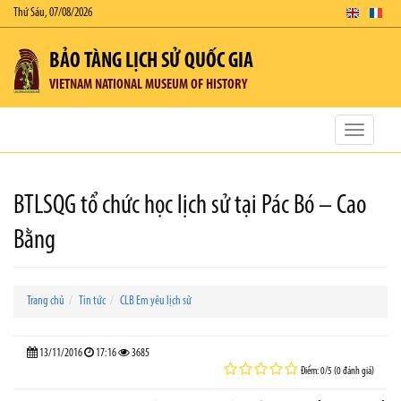
Thứ Sáu, 07/08/2026
BẢO TÀNG LỊCH SỬ QUỐC GIA
VIETNAM NATIONAL MUSEUM OF HISTORY
Toggle
navigatio
BTLSQG tổ chức học lịch sử tại Pác Bó – Cao
Bằng
Trang chủ
Tin tức
CLB Em yêu lịch sử
13/11/2016
17:16
3685
Điểm: 0/5 (0 đánh giá)