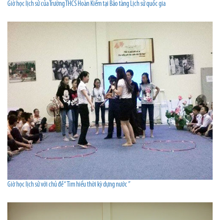
Giờ học lịch sử của Trường THCS Hoàn Kiếm tại Bảo tàng Lịch sử quốc gia
Giờ học lịch sử với chủ đề “ Tìm hiểu thời kỳ dựng nước ”