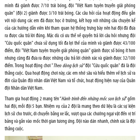
mình đã giành được 7/10 trái bóng, đội "Việt Nam tuyên truyền giải phóng
quân" (đội 2) giành được 3/10 trái bóng. Các câu hỏi của hoạt động đều gắn
với nội dung các em đã được học ở trường, kết hợp với những câu chuyện kể
của các hướng dẫn viên khi tham quan hệ thống trưng bày nên hai đội đã đưa
ra được câu trả lời đúng. Mặc dù có ưu thế về quyền trả lời câu hỏi nhưng đội
"Cứu quốc quân" chưa sử dụng tối đa lợi thế của mình và giành được 43/100
điểm, đội "Việt Nam tuyên truyền giải phóng quân" giành được số bóng ít hơn
nhưng cũng đã đưa ra được những câu trả lời chính xác và giành được 32/100
điểm. Trong hoạt động chơi "
Theo dòng lịch sử"
đội "Cứu quốc quân" đã là đội
thắng cuộc. Qua hoạt động chơi này, các em nhớ sâu và hiểu thêm về lịch sử ra
đời của Quân đội nhân dân Việt Nam và tổ chức, hoạt động hiện nay của Quân
đội Nhân dân Việt Nam.
Tham gia hoạt động 2 mang tên “
Hành trình đến những mốc son lịch sử
” gồm
hai đội, mỗi đội 5 bạn. Nhiệm vụ của 2 đội là mang theo dữ liệu là các sự kiện
lịch sử cho trước, di chuyển bằng xe lắc, vượt qua các chướng ngại vật đến vị trí
bảng và gắn vào mốc thời gian tương ứng. Đội nào dán nhanh, chính xác là đội
thắng cuộc.