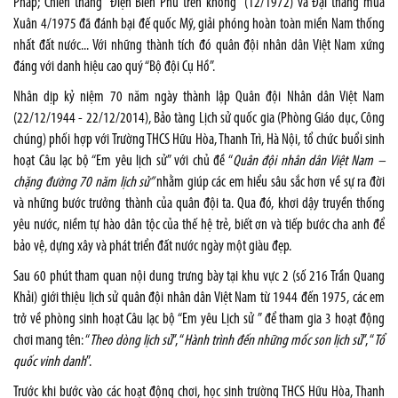
Pháp; Chiến thắng “Điện Biên Phủ trên không” (12/1972) và Đại thắng mùa
Xuân 4/1975 đã đánh bại đế quốc Mỹ, giải phóng hoàn toàn miền Nam thống
nhất đất nước... Với những thành tích đó quân đội nhân dân Việt
Nam
xứng
đáng với danh hiệu cao quý “Bộ đội Cụ Hồ”.
Nhân dịp kỷ niệm 70 năm ngày thành lập Quân đội Nhân dân Việt Nam
(22/12/1944 - 22/12/2014), Bảo tàng Lịch sử quốc gia (Phòng Giáo dục, Công
chúng) phối hợp với Trường THCS Hữu Hòa, Thanh Trì, Hà Nội, tổ chức buổi sinh
hoạt Câu lạc bộ “Em yêu lịch sử” với chủ đề “
Quân đội nhân dân Việt Nam –
chặng đường 70 năm lịch sử”
nhằm giúp các em hiểu sâu sắc hơn về sự ra đời
và những bước trưởng thành của quân đội ta. Qua đó, khơi dậy truyền thống
yêu nước, niềm tự hào dân tộc của thế hệ trẻ, biết ơn và tiếp bước cha anh để
bảo vệ, dựng xây và phát triển đất nước ngày một giàu đẹp.
Sau 60 phút tham quan nội dung trưng bày tại khu vực 2 (số 216 Trần Quang
Khải) giới thiệu lịch sử quân đội nhân dân Việt Nam từ 1944 đến 1975, các em
trở về phòng sinh hoạt Câu lạc bộ “Em yêu Lịch sử ” để tham gia 3 hoạt động
chơi mang tên: “
Theo dòng lịch sử
”, “
Hành trình đến những mốc son lịch sử
”, “
Tổ
quốc vinh danh
”.
Trước khi bước vào các hoạt động chơi, học sinh trường THCS Hữu Hòa, Thanh