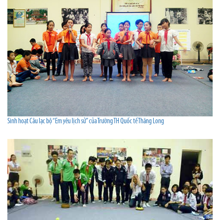
Sinh hoạt Câu lạc bộ “Em yêu lịch sử” của Trường TH Quốc tế Thăng Long