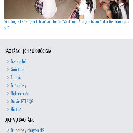
Sinh hoạt CLB “Em yêu lịch sử” với chủ đề: “Văn Lang - Âu Lạc, nhà nước đầu tiên trong lịch
sử”
BẢO TÀNG LỊCH SỬ QUỐC GIA
Trang chủ
Giới thiệu
Tin tức
Trưng bày
Nghiên cứu
Dự án BTLSQG
Hỗ trợ
DỊCH VỤ BẢO TÀNG
Trưng bày chuyên đề