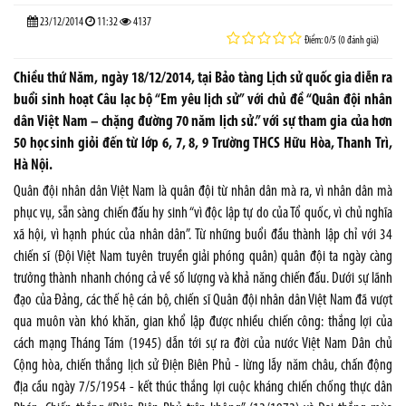
23/12/2014
11:32
4137
Điểm: 0/5 (0 đánh giá)
Chiều thứ Năm, ngày 18/12/2014, tại Bảo tàng Lịch sử quốc gia diễn ra
buổi sinh hoạt Câu lạc bộ “Em yêu lịch sử” với chủ đề “Quân đội nhân
dân Việt Nam – chặng đường 70 năm lịch sử.” với sự tham gia của hơn
50 học sinh giỏi đến từ lớp 6, 7, 8, 9 Trường THCS Hữu Hòa, Thanh Trì,
Hà Nội.
Quân đội nhân dân Việt
Nam
là quân đội từ nhân dân mà ra, vì nhân dân mà
phục vụ, sẵn sàng chiến đấu hy sinh “vì độc lập tự do của Tổ quốc, vì chủ nghĩa
xã hội, vì hạnh phúc của nhân dân”. Từ những buổi đầu thành lập chỉ với 34
chiến sĩ (Đội Việt
Nam
tuyên truyền giải phóng quân) quân đội ta ngày càng
trưởng thành nhanh chóng cả về số lượng và khả năng chiến đấu. Dưới sự lãnh
đạo của Đảng, các thế hệ cán bộ, chiến sĩ Quân đội nhân dân Việt Nam đã vượt
qua muôn vàn khó khăn, gian khổ lập được nhiều chiến công: thắng lợi của
cách mạng Tháng Tám (1945) dẫn tới sự ra đời của nước Việt Nam Dân chủ
Cộng hòa, chiến thắng lịch sử Điện Biên Phủ - lừng lẫy năm châu, chấn động
địa cầu ngày 7/5/1954 - kết thúc thắng lợi cuộc kháng chiến chống thực dân