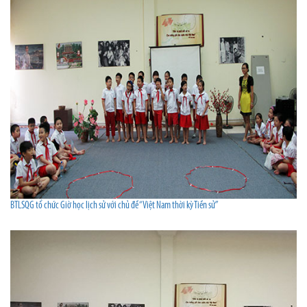
BTLSQG tổ chức Giờ học lịch sử với chủ đề “Việt Nam thời kỳ Tiền sử”