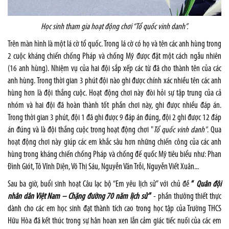
Học sinh tham gia hoạt động chơi “Tổ quốc vinh danh”.
Trên màn hình là một lá cờ tổ quốc. Trong lá cờ có họ và tên các anh hùng trong
2 cuộc kháng chiến chống Pháp và chống Mỹ được đặt một cách ngẫu nhiên
(16 anh hùng). Nhiệm vụ của hai đội sắp xếp các từ đã cho thành tên của các
anh hùng. Trong thời gian 3 phút đội nào ghi được chính xác nhiều tên các anh
hùng hơn là đội thắng cuộc. Hoạt động chơi này đòi hỏi sự tập trung của cả
nhóm và hai đội đã hoàn thành tốt phần chơi này, ghi được nhiều đáp án.
Trong thời gian 3 phút, đội 1 đã ghi được 9 đáp án đúng, đội 2 ghi được 12 đáp
án đúng và là đội thắng cuộc trong hoạt động chơi "
Tổ quốc vinh danh"
. Qua
hoạt động chơi này giúp các em khắc sâu hơn những chiến công của các anh
hùng trong kháng chiến chống Pháp và chống đế quốc Mỹ tiêu biểu như: Phan
Đình Giót, Tô Vĩnh Diện, Võ Thị Sáu, Nguyễn Văn Trỗi, Nguyễn Viết Xuân...
Sau ba giờ, buổi sinh hoạt Câu lạc bộ “Em yêu lịch sử” với chủ đề
“
Quân đội
nhân dân Việt Nam – Chặng đường 70 năm lịch sử
”
- phần thưởng thiết thực
dành cho các em học sinh đạt thành tích cao trong học tập của Trường THCS
Hữu Hòa đã kết thúc trong sự hân hoan xen lẫn cảm giác tiếc nuối của các em