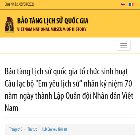
Chủ Nhật, 09/08/2026
BẢO TÀNG LỊCH SỬ QUỐC GIA
VIETNAM NATIONAL MUSEUM OF HISTORY
Toggle
navigatio
Bảo tàng Lịch sử quốc gia tổ chức sinh hoạt
Câu lạc bộ "Em yêu lịch sử" nhân kỷ niệm 70
năm ngày thành Lập Quân đội Nhân dân Việt
Nam
Trang chủ
Tin tức
CLB Em yêu lịch sử