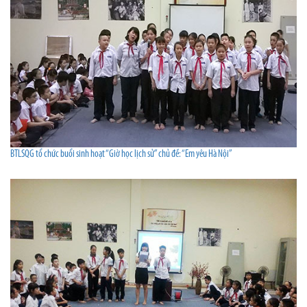
BTLSQG tổ chức buổi sinh hoạt “Giờ học lịch sử” chủ đề: “Em yêu Hà Nội”