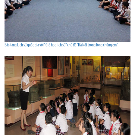
Bảo tàng Lịch sử quốc gia với “Giờ học lịch sử” chủ đề “Hà Nội trong lòng chúng em”.