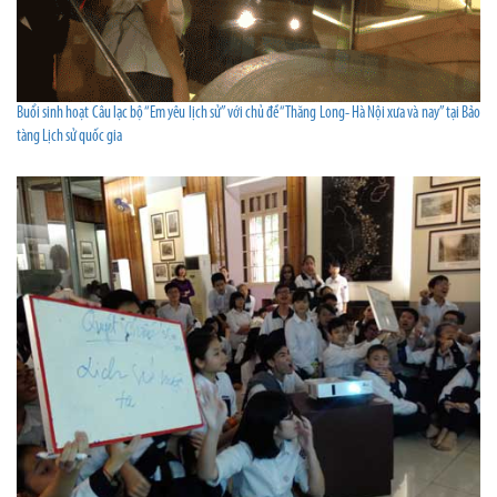
Buổi sinh hoạt Câu lạc bộ “Em yêu lịch sử” với chủ đề “Thăng Long- Hà Nội xưa và nay” tại Bảo
tàng Lịch sử quốc gia