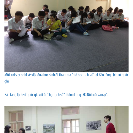
Một vài suy nghĩ về việc đưa học sinh đi tham gia “giờ học lịch sử” tại Bảo tàng Lịch sử quốc
gia
Bảo tàng Lịch sử quốc gia với Giờ học lịch sử “ Thăng Long- Hà Nội xưa và nay”.