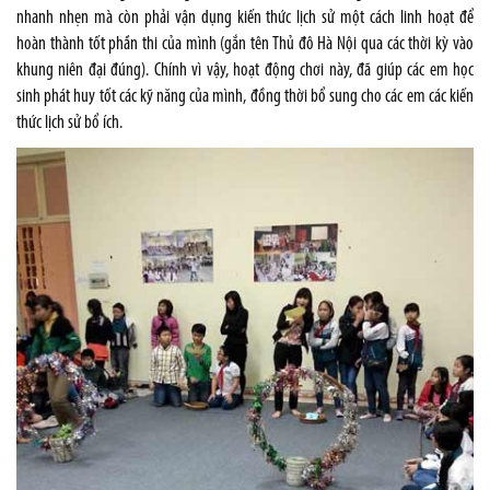
nhanh nhẹn mà còn phải vận dụng kiến thức lịch sử một cách linh hoạt để
hoàn thành tốt phần thi của mình (gắn tên Thủ đô Hà Nội qua các thời kỳ vào
khung niên đại đúng). Chính vì vậy, hoạt động chơi này, đã giúp các em học
sinh phát huy tốt các kỹ năng của mình, đồng thời bổ sung cho các em các kiến
thức lịch sử bổ ích.