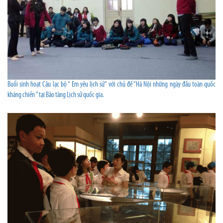
Buổi sinh hoạt Câu lạc bộ “ Em yêu lịch sử” với chủ đề “Hà Nội những ngày đầu toàn quốc
kháng chiến ” tại Bảo tàng Lịch sử quốc gia.