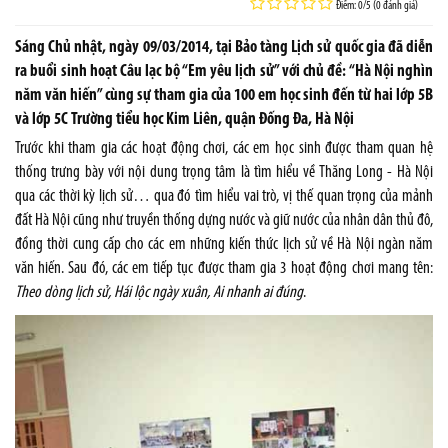
Điểm: 0/5 (0 đánh giá)
Sáng Chủ nhật, ngày 09/03/2014, tại Bảo tàng Lịch sử quốc gia đã diễn
ra buổi sinh hoạt Câu lạc bộ “Em yêu lịch sử” với chủ đề: “Hà Nội nghìn
năm văn hiến” cùng sự tham gia của 100 em học sinh đến từ hai lớp 5B
và lớp 5C Trường tiểu học Kim Liên, quận Đống Đa, Hà Nội
Trước khi tham gia các hoạt động chơi, các em học sinh được tham quan hệ
thống trưng bày với nội dung trọng tâm là tìm hiểu về Thăng Long - Hà Nội
qua các thời kỳ lịch sử… qua đó tìm hiểu vai trò, vị thế quan trọng của mảnh
đất Hà Nội cũng như truyền thống dựng nước và giữ nước của nhân dân thủ đô,
đồng thời cung cấp cho các em những kiến thức lịch sử về Hà Nội ngàn năm
văn hiến. Sau đó, các em tiếp tục được tham gia 3 hoạt động chơi mang tên:
Theo dòng lịch sử, Hái lộc ngày xuân, Ai nhanh ai đúng
.