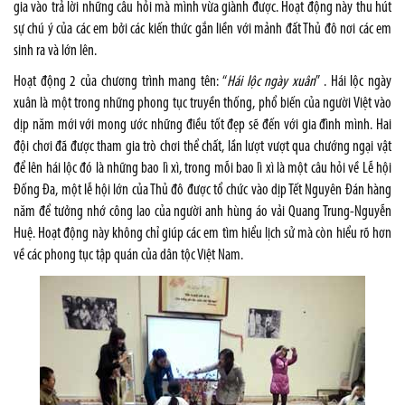
gia vào trả lời những câu hỏi mà mình vừa giành được. Hoạt động này thu hút
sự chú ý của các em bởi các kiến thức gắn liền với mảnh đất Thủ đô nơi các em
sinh ra và lớn lên.
Hoạt động 2 của chương trình mang tên: “
Hái lộc ngày xuân
” . Hái lộc ngày
xuân là một trong những phong tục truyền thống, phổ biến của người Việt vào
dịp năm mới với mong ước những điều tốt đẹp sẽ đến với gia đình mình. Hai
đội chơi đã được tham gia trò chơi thể chất, lần lượt vượt qua chướng ngại vật
để lên hái lộc đó là những bao lì xì, trong mỗi bao lì xì là một câu hỏi về Lễ hội
Đống Đa, một lễ hội lớn của Thủ đô được tổ chức vào dịp Tết Nguyên Đán hàng
năm để tưởng nhớ công lao của người anh hùng áo vải Quang Trung-Nguyễn
Huệ. Hoạt động này không chỉ giúp các em tìm hiểu lịch sử mà còn hiểu rõ hơn
về các phong tục tập quán của dân tộc Việt
Nam
.