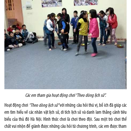
Các em tham gia hoạt động chơi “Theo dòng lịch sử”.
Hoạt động chơi
“Theo dòng lịch sử”
với những câu hỏi thú vị, bổ ích đã giúp các
em tìm hiểu về các nhân vật lịch sử, di tích lịch sử và danh lam thắng cảnh tiêu
biểu của thủ đô Hà Nội. Hình thức chơi là chơi theo đội. Sau một trò chơi thể
chất vui nhộn để giành được những câu hỏi từ chương trình, các em được tham