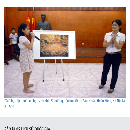
“Giờ học Lịch sử” của học sinh khối 5 trường Tiểu học Võ Thị Sáu, Quận Hoàn Kiếm, Hà Nội tại
BTLSQG
BẢO TÀNG LỊCH SỬ QUỐC GIA