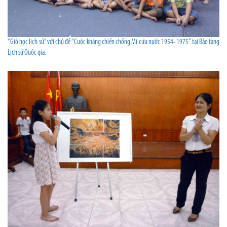
“Giờ học lịch sử” với chủ đề “Cuộc kháng chiến chống Mĩ cứu nước 1954- 1975” tại Bảo tàng
Lịch sử Quốc gia.