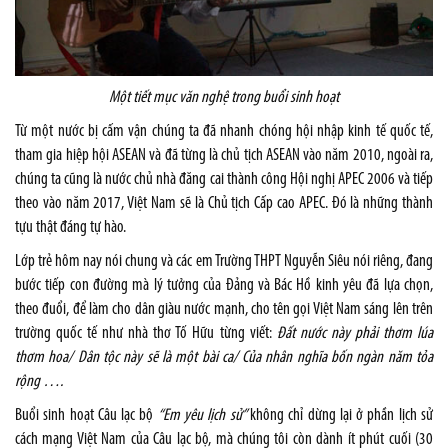
Một tiết mục văn nghệ trong buổi sinh hoạt
Từ một nước bị cấm vận chúng ta đã nhanh chóng hội nhập kinh tế quốc tế,
tham gia hiệp hội ASEAN và đã từng là chủ tịch ASEAN vào năm 2010, ngoài ra,
chúng ta cũng là nước chủ nhà đăng cai thành công Hội nghị APEC 2006 và tiếp
theo vào năm 2017, Việt Nam sẽ là Chủ tịch Cấp cao APEC. Đó là những thành
tựu thật đáng tự hào.
Lớp trẻ hôm nay nói chung và các em Trường THPT Nguyễn Siêu nói riêng, đang
bước tiếp con đường mà lý tưởng của Đảng và Bác Hồ kinh yêu đã lựa chọn,
theo đuổi, để làm cho dân giàu nước mạnh, cho tên gọi Việt Nam sáng lên trên
trường quốc tế như nhà thơ Tố Hữu từng viết:
Đất nước này phải thơm lúa
thơm hoa/ Dân tộc này sẽ là một bài ca/ Của nhân nghĩa bốn ngàn năm tỏa
rộng ….
Buổi sinh hoạt Câu lạc bộ
“Em yêu lịch sử”
không chỉ dừng lại ở phần lịch sử
cách mạng Việt Nam của Câu lạc bộ, mà chúng tôi còn dành ít phút cuối (30