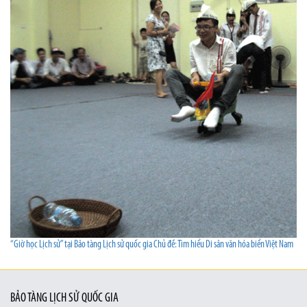
“Giờ học Lịch sử” tại Bảo tàng Lịch sử quốc gia Chủ đề: Tìm hiểu Di sản văn hóa biển Việt Nam
BẢO TÀNG LỊCH SỬ QUỐC GIA