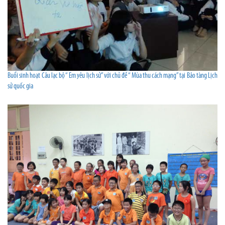
Buổi sinh hoạt Câu lạc bộ “ Em yêu lịch sử” với chủ đề “ Mùa thu cách mạng” tại Bảo tàng Lịch
sử quốc gia