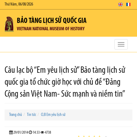
Thứ Năm, 06/08/2026
BẢO TÀNG LỊCH SỬ QUỐC GIA
VIETNAM NATIONAL MUSEUM OF HISTORY
Toggle
navigatio
Câu lạc bộ “Em yêu lịch sử” Bảo tàng lịch sử
quốc gia tổ chức giờ học với chủ đề “Đảng
Cộng sản Việt Nam- Sức mạnh và niềm tin”
Trang chủ
Tin tức
CLB Em yêu lịch sử
29/01/2014
14:33
4738