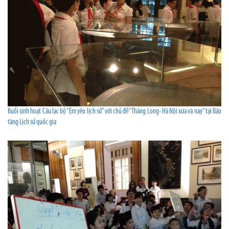
Buổi sinh hoạt Câu lạc bộ “Em yêu lịch sử” với chủ đề “Thăng Long- Hà Nội xưa và nay” tại Bảo
tàng Lịch sử quốc gia