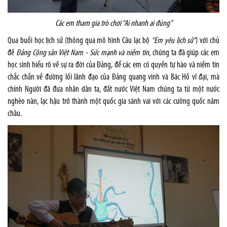
Các em tham gia trò chơi “Ai nhanh ai đúng”
Qua buổi học lịch sử (thông qua mô hình Câu lạc bộ
“Em yêu lịch sử”
) với chủ
đề
Đảng Cộng sản Việt Nam - Sức mạnh và niềm tin
,
chúng ta đã giúp các em
học sinh hiểu rõ về sự ra đời của Đảng, để các em có quyền tự hào và niềm tin
chắc chắn về đường lối lãnh đạo của Đảng quang vinh và Bác Hồ vĩ đại, mà
chính Người đã đưa nhân dân ta, đất nước Việt Nam chúng ta từ một nước
nghèo nàn, lạc hậu trở thành một quốc gia sánh vai với các cường quốc năm
châu.