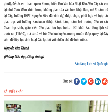
phút), để các em tham quan Phòng triển lãm Văn hóa Nhật Bản. Vào đây các em
lại như được đắm chìm trong không gian của văn hóa Nhật Bản, mà 5 năm trở
lại đây, Trường THPT Nguyễn Siêu đã vinh dự, được chọn, phối hợp và hợp tác
giáo dục với Trường Narakuen (Nhật Bản), hàng năm hai trường đều có các
đoàn học sinh, giáo viên đến giao lưu học hỏi… Dời khỏi Bảo tàng Lịch sử
quốc ra (11h40), mà cả cô và trò đều lưu luyến, mong muốn được quay lại đây
sớm để tiếp tục sinh hoạt Câu lạc bộ với nhiều chủ đề hơn nữa./.
Nguyễn Kim Thành
(Phòng Giáo dục, Công chúng)
Bảo tàng Lịch sử Quốc gia
Chia sẻ:
BÀI VIẾT KHÁC