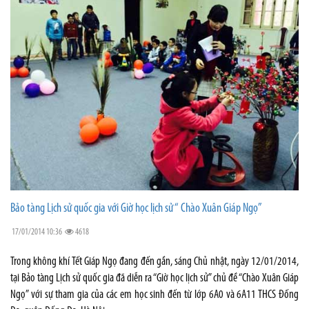
Bảo tàng Lịch sử quốc gia với Giờ học lịch sử “ Chào Xuân Giáp Ngọ”
17/01/2014 10:36
4618
Trong không khí Tết Giáp Ngọ đang đến gần, sáng Chủ nhật, ngày 12/01/2014,
tại Bảo tàng Lịch sử quốc gia đã diễn ra “Giờ học lịch sử” chủ đề “Chào Xuân Giáp
Ngọ” với sự tham gia của các em học sinh đến từ lớp 6A0 và 6A11 THCS Đống