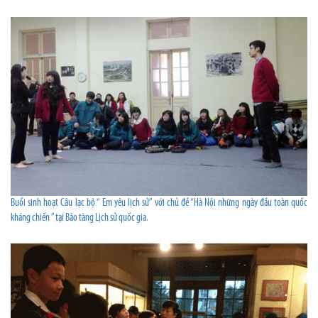
Buổi sinh hoạt Câu lạc bộ “ Em yêu lịch sử” với chủ đề “Hà Nội những ngày đầu toàn quốc
kháng chiến ” tại Bảo tàng Lịch sử quốc gia.