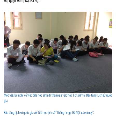
Đa, quận Đống Đa, Hà Nội.
Một vài suy nghĩ về việc đưa học sinh đi tham gia “giờ học lịch sử” tại Bảo tàng Lịch sử quốc
gia
Bảo tàng Lịch sử quốc gia với Giờ học lịch sử “ Thăng Long- Hà Nội xưa và nay”.