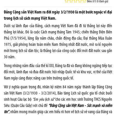
Điểm: 0/5 (0 đánh giá)
Đảng Cộng sản Việt Nam ra đời ngày 3/2/1930 là một bước ngoặc vĩ đại
trong lịch sử cách mạng Việt Nam.
Dưới sự lãnh đạo của Đảng, cách mạng Việt Nam đã đi từ thắng lợi này đến
thắng lợi khác. Đó là cuộc Cách mạng tháng Tám 1945; chiến thắng Điện Biên
Phủ (7/5/1954), lừng lẫy năm châu, chấn động địa cầu; Đại thắng Mùa Xuân
1975, giải phóng hoàn toàn miền Nam thống nhất đất nước, mở ra kỉ nguyên
mới trong lịch sử dân tộc; là thắng lợi của công cuộc đổi mới đất nước sau gần
30 năm.
Trong những năm đầu của thế kỉ XXI, Đảng ta đã và đang không ngừng tiếp tục
đổi mới, lãnh đạo và đưa đất nước hội nhập Quốc tế và khu vực, vị thế của Việt
Nam ngày càng được nâng cao trên trường quốc tế.
Với ý nghĩa quan trọng đó, nhân kỷ niệm 84 năm ngày thành lập Đảng Cộng
sản Việt Nam (3/2/1930 - 3/2/2014), Bảo tàng Lịch sử quốc gia tổ chức buổi
sinh hoạt Câu lạc bộ
“Em yêu lịch sử”
cho các em học sinh Trường THCS Nguyễn
Siêu (Quận Cầu Giấy) với chủ đề
“Đảng Cộng sản Việt Nam - Sức mạnh và niềm
tin”
,
nhằm mong muốn giúp các em hiểu rõ hơn về lịch sử vẻ vang của Đảng và