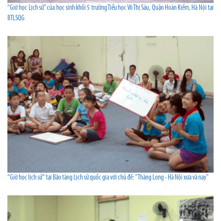
“Giờ học Lịch sử” của học sinh khối 5 trường Tiểu học Võ Thị Sáu, Quận Hoàn Kiếm, Hà Nội tại
BTLSQG
“Giờ học lịch sử" tại Bảo tàng Lịch sử quốc gia với chủ đề: "Thăng Long - Hà Nội xưa và nay"