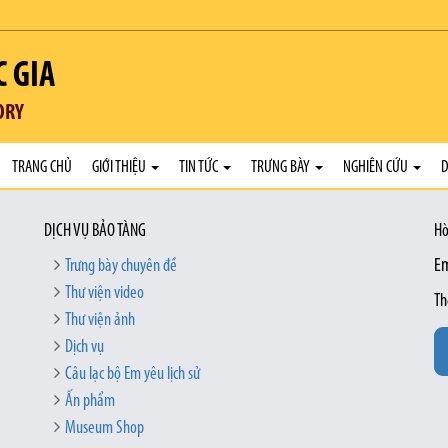
C GIA
ORY
TRANG CHỦ
GIỚI THIỆU
TIN TỨC
TRƯNG BÀY
NGHIÊN CỨU
D
DỊCH VỤ BẢO TÀNG
Hò
Trưng bày chuyên đề
Em
Thư viện video
Th
Thư viện ảnh
Dịch vụ
Câu lạc bộ Em yêu lịch sử
Ấn phẩm
Museum Shop