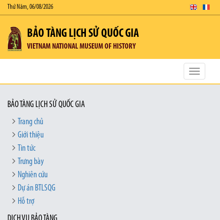
Thứ Năm, 06/08/2026
BẢO TÀNG LỊCH SỬ QUỐC GIA
VIETNAM NATIONAL MUSEUM OF HISTORY
Toggle
navigatio
BẢO TÀNG LỊCH SỬ QUỐC GIA
Trang chủ
Giới thiệu
Tin tức
Trưng bày
Nghiên cứu
Dự án BTLSQG
Hỗ trợ
DỊCH VỤ BẢO TÀNG