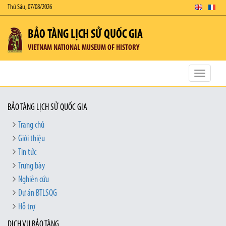
Thứ Sáu, 07/08/2026
BẢO TÀNG LỊCH SỬ QUỐC GIA
VIETNAM NATIONAL MUSEUM OF HISTORY
Toggle
navigatio
BẢO TÀNG LỊCH SỬ QUỐC GIA
Trang chủ
Giới thiệu
Tin tức
Trưng bày
Nghiên cứu
Dự án BTLSQG
Hỗ trợ
DỊCH VỤ BẢO TÀNG