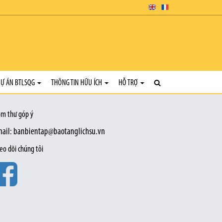
Ự ÁN BTLSQG
THÔNG TIN HỮU ÍCH
HỖ TRỢ
m thư góp ý
ail: banbientap@baotanglichsu.vn
eo dõi chúng tôi