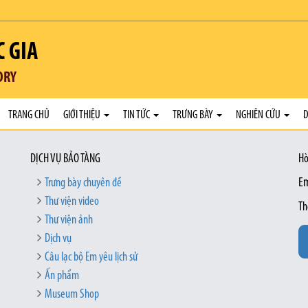
C GIA
ORY
TRANG CHỦ
GIỚI THIỆU
TIN TỨC
TRƯNG BÀY
NGHIÊN CỨU
D
DỊCH VỤ BẢO TÀNG
Hò
Trưng bày chuyên đề
Em
Thư viện video
Th
Thư viện ảnh
Dịch vụ
Câu lạc bộ Em yêu lịch sử
Ấn phẩm
Museum Shop