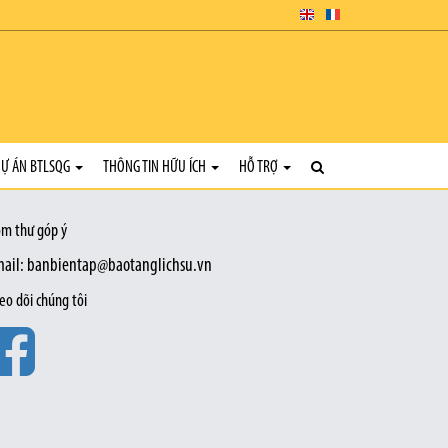
Ự ÁN BTLSQG
THÔNG TIN HỮU ÍCH
HỖ TRỢ
m thư góp ý
ail: banbientap@baotanglichsu.vn
eo dõi chúng tôi