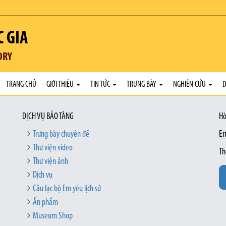
C GIA
ORY
TRANG CHỦ
GIỚI THIỆU
TIN TỨC
TRƯNG BÀY
NGHIÊN CỨU
D
DỊCH VỤ BẢO TÀNG
Hò
Trưng bày chuyên đề
Em
Thư viện video
Th
Thư viện ảnh
Dịch vụ
Câu lạc bộ Em yêu lịch sử
Ấn phẩm
Museum Shop