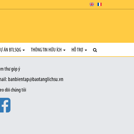
Ự ÁN BTLSQG
THÔNG TIN HỮU ÍCH
HỖ TRỢ
m thư góp ý
ail: banbientap@baotanglichsu.vn
eo dõi chúng tôi