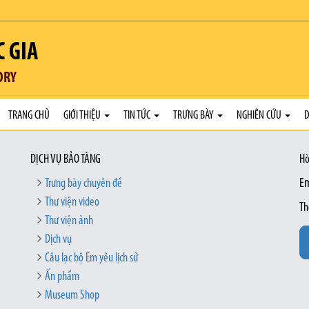
C GIA
ORY
TRANG CHỦ
GIỚI THIỆU
TIN TỨC
TRƯNG BÀY
NGHIÊN CỨU
D
DỊCH VỤ BẢO TÀNG
Hò
Trưng bày chuyên đề
Em
Thư viện video
Th
Thư viện ảnh
Dịch vụ
Câu lạc bộ Em yêu lịch sử
Ấn phẩm
Museum Shop