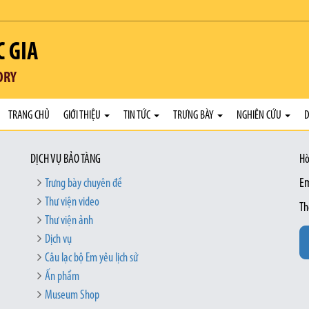
C GIA
ORY
TRANG CHỦ
GIỚI THIỆU
TIN TỨC
TRƯNG BÀY
NGHIÊN CỨU
D
DỊCH VỤ BẢO TÀNG
Hò
Trưng bày chuyên đề
Em
Thư viện video
Th
Thư viện ảnh
Dịch vụ
Câu lạc bộ Em yêu lịch sử
Ấn phẩm
Museum Shop