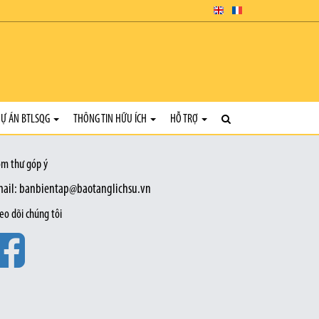
Ự ÁN BTLSQG
THÔNG TIN HỮU ÍCH
HỖ TRỢ
m thư góp ý
ail: banbientap@baotanglichsu.vn
eo dõi chúng tôi