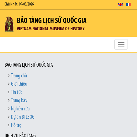
Chủ Nhật, 09/08/2026
BẢO TÀNG LỊCH SỬ QUỐC GIA
VIETNAM NATIONAL MUSEUM OF HISTORY
Toggle
navigatio
BẢO TÀNG LỊCH SỬ QUỐC GIA
Trang chủ
Giới thiệu
Tin tức
Trưng bày
Nghiên cứu
Dự án BTLSQG
Hỗ trợ
DỊCH VỤ BẢO TÀNG