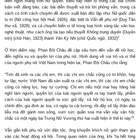
diễn ngôn mang tính nữ quyền. Điều này hiển lộ trong các bài chính
luận viết đăng báo, các bài diễn thuyết và trả lời phỏng vấn, trong cả
sách có tính cách chuyên đề được xuất bản độc lập như
Nữ quốc dân
tu tri
(Nữ công học hội Huế, 1926), đặc biệt là
Vấn đề phụ nữ
(Duy Tân
thư xã, 1928); và cả chuyển biến vi tế trong loại hình sáng tác văn học
nghệ thuật, như cách ông tái tạo tiểu thuyết
Không trung duyên
(Duyên
2
trời) (chữ Hán, 1923) thành
Yên Kỳ Nhi
(chữ Quốc ngữ, 1932)
.
Ở thời điểm này, Phan Bội Châu đề cập sâu hơn đến vấn đề nữ học,
đến nghĩa vụ và quyền lợi của phụ nữ. Hình dung về vai trò và vị thế
của người phụ nữ Việt Nam trong hiện tại, Phan Bội Châu cho rằng:
“Trời đã sinh ra các chị em, thì các chị em chắc cũng có trí khôn, hay
tự lập; nước Việt Nam đã sản xuất ra các chị em, thì các chị em chắc
cũng có năng lực, hay tự cường. Chị em nếu một mai hay hăng hái
nghĩ làm người, quyền lợi của loài người quyết ra tay tranh lấy, phẩm
cách của loài người quyết ra sức giữ lấy; xã hội hủ kia, có ngày ta
chỉnh đốn, gia đình ác kia, có ngày ta cải lương, rồi đây sẽ lấy thân đào
liễu mà đỡ gánh non sông, xum sức quần soa mà vần xây vận hội;
3
chắc có một ngày bà Trưng Nữ Vương thứ hai xuất hiện ở thế kỉ này”
.
Vẫn gắn kết phụ nữ với dân tộc, ông khuyến khích nữ giới tham gia
vào các hoạt động xã hội. Trong quan niệm của ông, khi “ta hết lòng