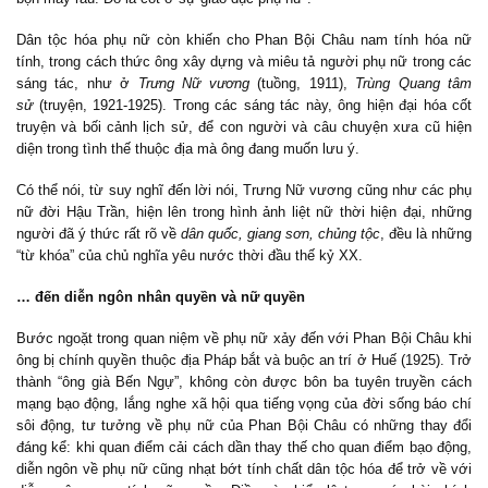
Dân tộc hóa phụ nữ còn khiến cho Phan Bội Châu nam tính hóa nữ
tính, trong cách thức ông xây dựng và miêu tả người phụ nữ trong các
sáng tác, như ở
Trưng Nữ vương
(tuồng, 1911),
Trùng Quang tâm
sử
(truyện, 1921-1925). Trong các sáng tác này, ông hiện đại hóa cốt
truyện và bối cảnh lịch sử, để con người và câu chuyện xưa cũ hiện
diện trong tình thế thuộc địa mà ông đang muốn lưu ý.
Có thể nói, từ suy nghĩ đến lời nói, Trưng Nữ vương cũng như các phụ
nữ đời Hậu Trần, hiện lên trong hình ảnh liệt nữ thời hiện đại, những
người đã ý thức rất rõ về
dân quốc, giang sơn, chủng tộc
, đều là những
“từ khóa” của chủ nghĩa yêu nước thời đầu thế kỷ XX.
… đến diễn ngôn nhân quyền và nữ quyền
Bước ngoặt trong quan niệm về phụ nữ xảy đến với Phan Bội Châu khi
ông bị chính quyền thuộc địa Pháp bắt và buộc an trí ở Huế (1925). Trở
thành “ông già Bến Ngự”, không còn được bôn ba tuyên truyền cách
mạng bạo động, lắng nghe xã hội qua tiếng vọng của đời sống báo chí
sôi động, tư tưởng về phụ nữ của Phan Bội Châu có những thay đổi
đáng kể: khi quan điểm cải cách dần thay thế cho quan điểm bạo động,
diễn ngôn về phụ nữ cũng nhạt bớt tính chất dân tộc hóa để trở về với