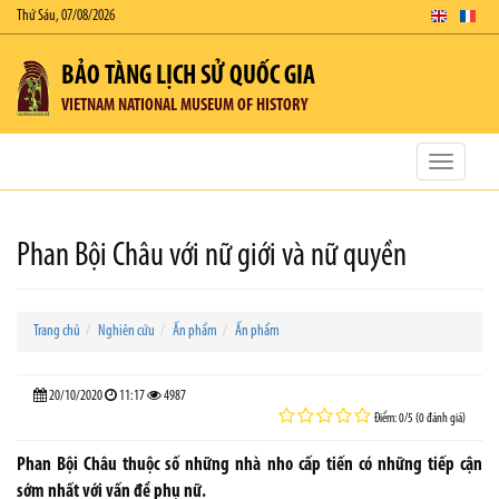
Thứ Sáu, 07/08/2026
BẢO TÀNG LỊCH SỬ QUỐC GIA
VIETNAM NATIONAL MUSEUM OF HISTORY
Toggle
navigatio
Phan Bội Châu với nữ giới và nữ quyền
Trang chủ
Nghiên cứu
Ấn phẩm
Ấn phẩm
20/10/2020
11:17
4987
Điểm: 0/5 (0 đánh giá)
Phan Bội Châu thuộc số những nhà nho cấp tiến có những tiếp cận
sớm nhất với vấn đề phụ nữ.