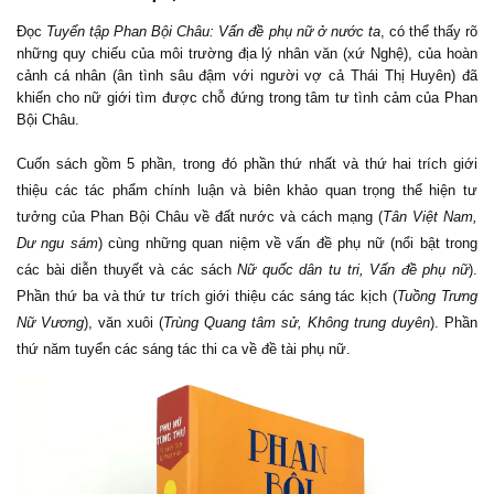
Đọc
Tuyển tập Phan Bội Châu: Vấn đề phụ nữ ở nước ta
, có thể thấy rõ
những quy chiếu của môi trường địa lý nhân văn (xứ Nghệ), của hoàn
cảnh cá nhân (ân tình sâu đậm với người vợ cả Thái Thị Huyên) đã
khiến cho nữ giới tìm được chỗ đứng trong tâm tư tình cảm của Phan
Bội Châu.
Cuốn sách gồm 5 phần, trong đó phần thứ nhất và thứ hai trích giới
thiệu các tác phẩm chính luận và biên khảo quan trọng thể hiện tư
tưởng của Phan Bội Châu về đất nước và cách mạng (
Tân Việt Nam,
Dư ngu sám
) cùng những quan niệm về vấn đề phụ nữ (nổi bật trong
các bài diễn thuyết và các sách
Nữ quốc dân tu tri, Vấn đề phụ nữ
).
Phần thứ ba và thứ tư trích giới thiệu các sáng tác kịch (
Tuồng Trưng
Nữ Vương
), văn xuôi (
Trùng Quang tâm sử, Không trung duyên
). Phần
thứ năm tuyển các sáng tác thi ca về đề tài phụ nữ.