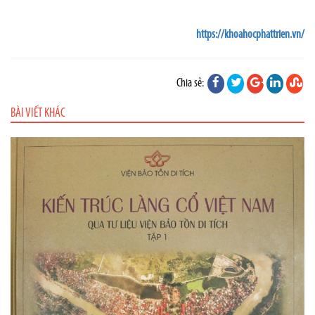
https://khoahocphattrien.vn/
Chia sẻ:
BÀI VIẾT KHÁC