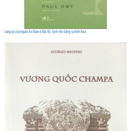
Làng xã của người An Nam ở Bắc Kỳ: Sinh tồn bằng sự biến hóa