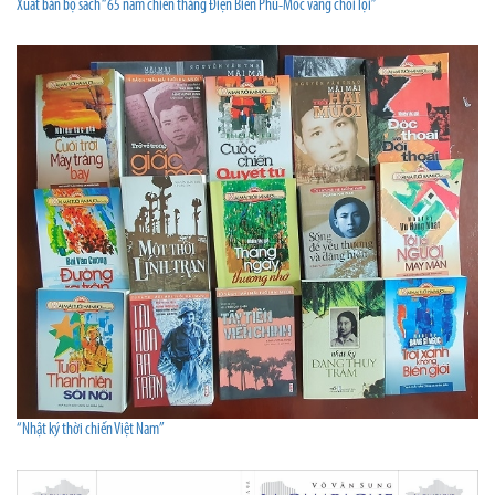
Xuất bản bộ sách “65 năm chiến thắng Điện Biên Phủ-Mốc vàng chói lọi”
“Nhật ký thời chiến Việt Nam”