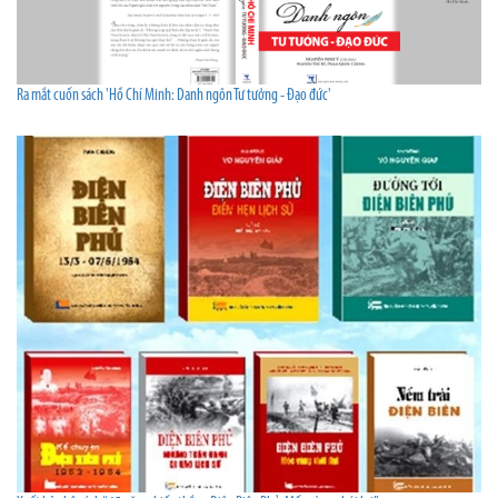
Ra mắt cuốn sách 'Hồ Chí Minh: Danh ngôn Tư tưởng - Đạo đức'