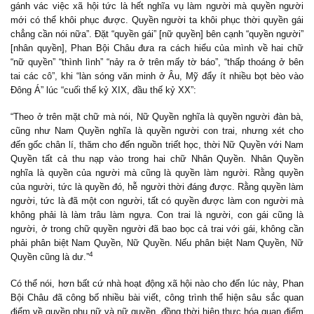
gánh vác việc xã hội tức là hết nghĩa vụ làm người mà quyền người
mới có thể khôi phục được. Quyền người ta khôi phục thời quyền gái
chẳng cần nói nữa”. Đặt “quyền gái” [nữ quyền] bên cạnh “quyền người”
[nhân quyền], Phan Bội Châu đưa ra cách hiểu của mình về hai chữ
“nữ quyền” “thình lình” “nảy ra ở trên mấy tờ báo”, “thấp thoáng ở bên
tai các cô”, khi “làn sóng văn minh ở Âu, Mỹ đẩy ít nhiều bọt bèo vào
Đông Á” lúc “cuối thế kỷ XIX, đầu thế kỷ XX”:
“Theo ở trên mặt chữ mà nói, Nữ Quyền nghĩa là quyền người đàn bà,
cũng như Nam Quyền nghĩa là quyền người con trai, nhưng xét cho
đến gốc chân lí, thăm cho đến nguồn triết học, thời Nữ Quyền với Nam
Quyền tất cả thu nạp vào trong hai chữ Nhân Quyền. Nhân Quyền
nghĩa là quyền của người mà cũng là quyền làm người. Rằng quyền
của người, tức là quyền đó, hễ người thời đáng được. Rằng quyền làm
người, tức là đã một con người, tất có quyền được làm con người mà
không phải là làm trâu làm ngựa. Con trai là người, con gái cũng là
người, ở trong chữ quyền người đã bao bọc cả trai với gái, không cần
phải phân biệt Nam Quyền, Nữ Quyền. Nếu phân biệt Nam Quyền, Nữ
4
Quyền cũng là dư.”
Có thể nói, hơn bất cứ nhà hoạt động xã hội nào cho đến lúc này, Phan
Bội Châu đã công bố nhiều bài viết, công trình thể hiện sâu sắc quan
điểm về quyền phụ nữ và nữ quyền, đồng thời hiện thực hóa quan điểm