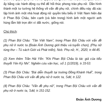
ấy bằng các hành động cụ thể để hối thúc phong trào phụ nữ. Dần hình
thành một tư tưởng hệ thống về vấn đề phụ nữ, chính điều này đã xác
lập hình ảnh một nhà hoạt động nữ quyền tiêu biểu ở Việt Nam hiện đại
ở Phan Bội Châu, bên cạnh (và bên trong) hình ảnh một người anh
hùng lẫm liệt trọn đời vì đất nước, giống nòi.
Chú thích
:
(1) Phan Bội Châu: “Tân Việt Nam”, trong Phan Bội Châu với vấn đề
phụ nữ ở nước ta (Đoàn Ánh Dương giới thiệu và tuyển chọn), (Phụ nữ
tùng thư – Tủ sách Giới và Phát triển), Nxb. Phụ nữ, H., 2020, tr.44-45.
(2) Xem thêm Trần Hải Yến: “Khi Phan Bội Châu là tác giả của tiểu
thuyết Yên Kỳ Nhi”. Nghiên cứu văn học, số 1 (1/2019), tr.33-53.
(3) Phan Bội Châu: “Bài diễn thuyết tại trường Đồng Khánh Huế”, trong
Phan Bội Châu với vấn đề phụ nữ ở nước ta, Sđd, tr.122.
(4) Phan Bội Châu: “Vấn đề phụ nữ”, trong Phan Bội Châu với vấn đề
phụ nữ ở nước ta, Sđd, tr.151-152.
Đoàn Ánh Dương