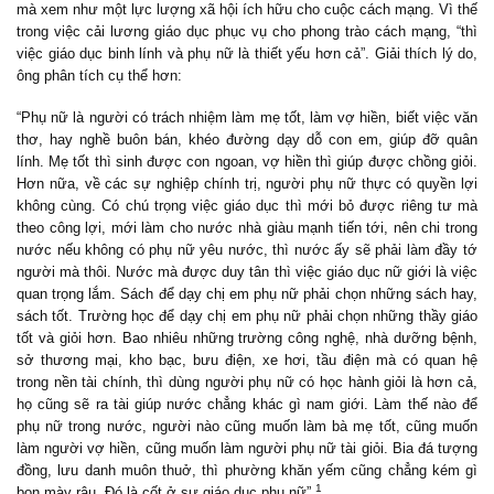
mà xem như một lực lượng xã hội ích hữu cho cuộc cách mạng. Vì thế
trong việc cải lương giáo dục phục vụ cho phong trào cách mạng, “thì
việc giáo dục binh lính và phụ nữ là thiết yếu hơn cả”. Giải thích lý do,
ông phân tích cụ thể hơn:
“Phụ nữ là người có trách nhiệm làm mẹ tốt, làm vợ hiền, biết việc văn
thơ, hay nghề buôn bán, khéo đường dạy dỗ con em, giúp đỡ quân
lính. Mẹ tốt thì sinh được con ngoan, vợ hiền thì giúp được chồng giỏi.
Hơn nữa, về các sự nghiệp chính trị, người phụ nữ thực có quyền lợi
không cùng. Có chú trọng việc giáo dục thì mới bỏ được riêng tư mà
theo công lợi, mới làm cho nước nhà giàu mạnh tiến tới, nên chi trong
nước nếu không có phụ nữ yêu nước, thì nước ấy sẽ phải làm đầy tớ
người mà thôi. Nước mà được duy tân thì việc giáo dục nữ giới là việc
quan trọng lắm. Sách để dạy chị em phụ nữ phải chọn những sách hay,
sách tốt. Trường học để dạy chị em phụ nữ phải chọn những thầy giáo
tốt và giỏi hơn. Bao nhiêu những trường công nghệ, nhà dưỡng bệnh,
sở thương mại, kho bạc, bưu điện, xe hơi, tầu điện mà có quan hệ
trong nền tài chính, thì dùng người phụ nữ có học hành giỏi là hơn cả,
họ cũng sẽ ra tài giúp nước chẳng khác gì nam giới. Làm thế nào để
phụ nữ trong nước, người nào cũng muốn làm bà mẹ tốt, cũng muốn
làm người vợ hiền, cũng muốn làm người phụ nữ tài giỏi. Bia đá tượng
đồng, lưu danh muôn thuở, thì phường khăn yếm cũng chẳng kém gì
1
bọn mày râu. Đó là cốt ở sự giáo dục phụ nữ”.