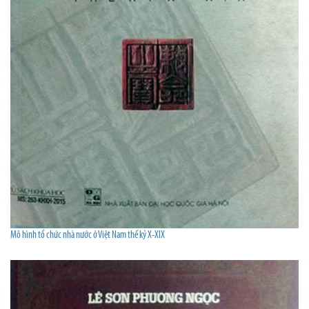
Mô hình tổ chức nhà nước ở Việt Nam thế kỷ X-XIX