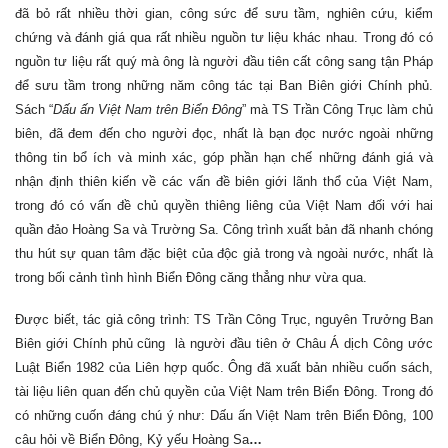
đã bỏ rất nhiều thời gian, công sức để sưu tầm, nghiên cứu, kiểm
chứng và đánh giá qua rất nhiều nguồn tư liệu khác nhau. Trong đó có
nguồn tư liệu rất quý mà ông là người đầu tiên cất công sang tận Pháp
để sưu tầm trong những năm công tác tại Ban Biên giới Chính phủ.
Sách “
Dấu ấn Việt Nam trên Biển Đông
” mà TS Trần Công Trục làm chủ
biên, đã đem đến cho người đọc, nhất là bạn đọc nước ngoài những
thông tin bổ ích và minh xác, góp phần hạn chế những đánh giá và
nhận định thiên kiến về các vấn đề biên giới lãnh thổ của Việt Nam,
trong đó có vấn đề chủ quyền thiêng liêng của Việt Nam đối với hai
quần đảo Hoàng Sa và Trường Sa. Công trình xuất bản đã nhanh chóng
thu hút sự quan tâm đặc biệt của độc giả trong và ngoài nước, nhất là
trong bối cảnh tình hình Biển Đông căng thẳng như vừa qua.
Được biết, tác giả công trình: TS Trần Công Trục, nguyên Trưởng Ban
Biên giới Chính phủ cũng là người đầu tiên ở Châu Á dịch Công ước
Luật Biển 1982 của Liên hợp quốc. Ông đã xuất bản nhiều cuốn sách,
tài liệu liên quan đến chủ quyền của Việt Nam trên Biển Đông. Trong đó
có những cuốn đáng chú ý như: Dấu ấn Việt Nam trên Biển Đông, 100
câu hỏi về Biển Đông, Kỷ yếu Hoàng Sa
…