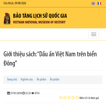
Chủ Nhật, 09/08/2026
BẢO TÀNG LỊCH SỬ QUỐC GIA
VIETNAM NATIONAL MUSEUM OF HISTORY
Toggle
navigatio
Giới thiệu sách:“Dấu ấn Việt Nam trên biển
Đông”
Trang chủ
Nghiên cứu
Ấn phẩm
Ấn phẩm
27/01/2018
23:25
4733
Điểm: 0/5 (0 đánh giá)