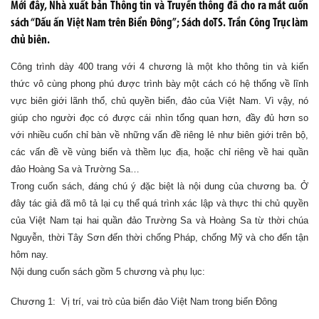
Mới đây, Nhà xuất bản Thông tin và Truyền thông đã cho ra mắt cuốn
sách “Dấu ấn Việt Nam trên Biển Đông”; Sách doTS. Trần Công Trục làm
chủ biên.
Công trình dày 400 trang với 4 chương là một kho thông tin và kiến
thức vô cùng phong phú được trình bày một cách có hệ thống về lĩnh
vực biên giới lãnh thổ, chủ quyền biển, đảo của Việt Nam. Vì vậy, nó
giúp cho người đọc có được cái nhìn tổng quan hơn, đầy đủ hơn so
với nhiều cuốn chỉ bàn về những vấn đề riêng lẻ như biên giới trên bộ,
các vấn đề về vùng biển và thềm lục địa, hoặc chỉ riêng về hai quần
đảo Hoàng Sa và Trường Sa…
Trong cuốn sách, đáng chú ý đặc biệt là nội dung của chương ba. Ở
đây tác giả đã mô tả lại cụ thể quá trình xác lập và thực thi chủ quyền
của Việt Nam tại hai quần đảo Trường Sa và Hoàng Sa từ thời chúa
Nguyễn, thời Tây Sơn đến thời chống Pháp, chống Mỹ và cho đến tận
hôm nay.
Nội dung cuốn sách gồm 5 chương và phụ lục:
Chương 1: Vị trí, vai trò của biển đảo Việt Nam trong biển Đông