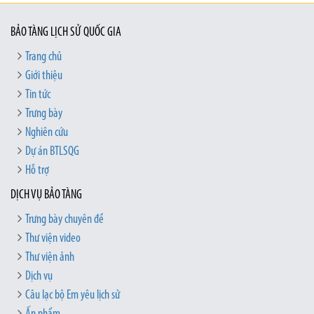
BẢO TÀNG LỊCH SỬ QUỐC GIA
Trang chủ
Giới thiệu
Tin tức
Trưng bày
Nghiên cứu
Dự án BTLSQG
Hỗ trợ
DỊCH VỤ BẢO TÀNG
Trưng bày chuyên đề
Thư viện video
Thư viện ảnh
Dịch vụ
Câu lạc bộ Em yêu lịch sử