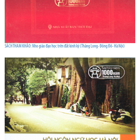
SÁCH THAM KHẢO: Nho giáo đạo học trên đất kinh kỳ (Thăng Long- Đông Đô- Hà Nội)