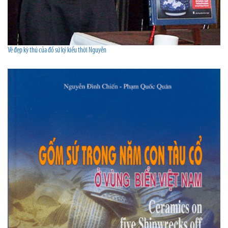
Vẻ đẹp kỳ thú của đồ sứ ký kiểu thời Nguyễn