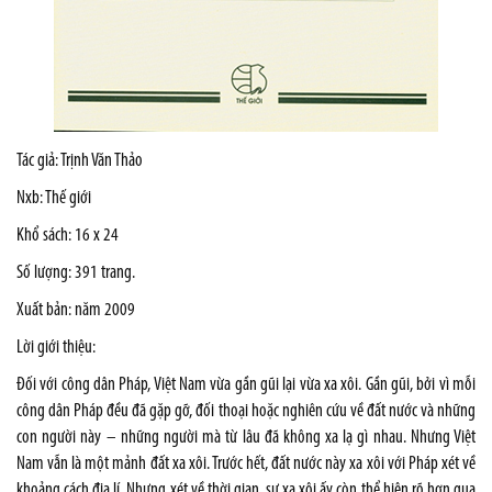
Tác giả: Trịnh Văn Thảo
Nxb: Thế giới
Khổ sách: 16 x 24
Số lượng: 391 trang.
Xuất bản: năm 2009
Lời giới thiệu:
Đối với công dân Pháp, Việt Nam vừa gần gũi lại vừa xa xôi. Gần gũi, bởi vì mỗi
công dân Pháp đều đã gặp gỡ, đối thoại hoặc nghiên cứu về đất nước và những
con người này – những người mà từ lâu đã không xa lạ gì nhau. Nhưng Việt
Nam vẫn là một mảnh đất xa xôi. Trước hết, đất nước này xa xôi với Pháp xét về
khoảng cách địa lí. Nhưng xét về thời gian, sự xa xôi ấy còn thể hiện rõ hơn qua