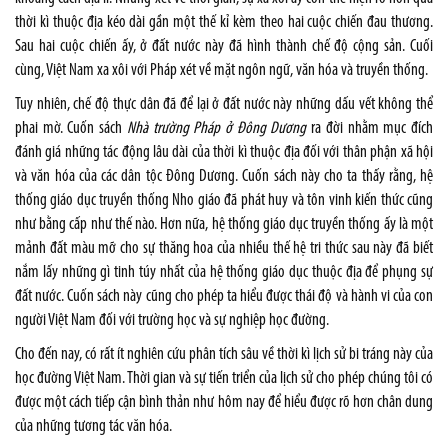
thời kì thuộc địa kéo dài gần một thế kỉ kèm theo hai cuộc chiến đau thương.
Sau hai cuộc chiến ấy, ở đất nước này đã hình thành chế độ cộng sản. Cuối
cùng, Việt Nam xa xôi với Pháp xét về mặt ngôn ngữ, văn hóa và truyền thống.
Tuy nhiên, chế độ thực dân đã để lại ở đất nước này những dấu vết không thể
phai mờ. Cuốn sách
Nhà trường Pháp ở Đông Dương
ra đời nhằm mục đích
đánh giá những tác động lâu dài của thời kì thuộc địa đối với thân phận xã hội
và văn hóa của các dân tộc Đông Dương. Cuốn sách này cho ta thấy rằng, hệ
thống giáo dục truyền thống Nho giáo đã phát huy và tôn vinh kiến thức cũng
như bằng cấp như thế nào. Hơn nữa, hệ thống giáo dục truyền thống ấy là một
mảnh đất màu mỡ cho sự thăng hoa của nhiều thế hệ tri thức sau này đã biết
nắm lấy những gì tinh túy nhất của hệ thống giáo dục thuộc địa để phụng sự
đất nước. Cuốn sách này cũng cho phép ta hiểu được thái độ và hành vi của con
người Việt Nam đối với trường học và sự nghiệp học đường.
Cho đến nay, có rất ít nghiên cứu phân tích sâu về thời kì lịch sử bi tráng này của
học đường Việt Nam. Thời gian và sự tiến triển của lịch sử cho phép chúng tôi có
được một cách tiếp cận bình thản như hôm nay để hiểu được rõ hơn chân dung
của những tương tác văn hóa.