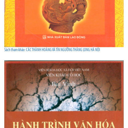
Sách tham khảo: CÁC THÀNH HOÀNG VÀ TÍN NGƯỠNG THĂNG LONG HÀ NỘI