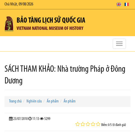
Chủ Nhật, 09/08/2026
BẢO TÀNG LỊCH SỬ QUỐC GIA
VIETNAM NATIONAL MUSEUM OF HISTORY
Toggle
navigatio
SÁCH THAM KHẢO: Nhà trường Pháp ở Đông
Dương
Trang chủ
Nghiên cứu
Ấn phẩm
Ấn phẩm
23/07/2010
11:13
5299
Điểm: 0/5 (0 đánh giá)