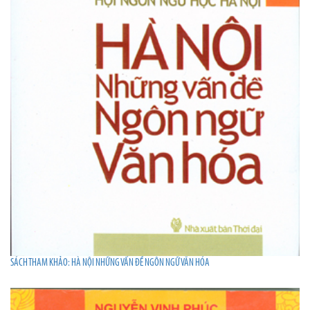
SÁCH THAM KHẢO: HÀ NỘI NHỮNG VẤN ĐỀ NGÔN NGỮ VĂN HÓA