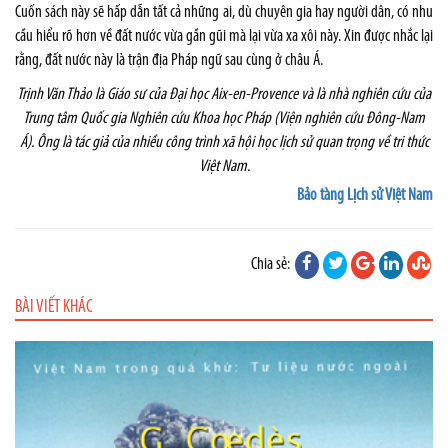
Cuốn sách này sẽ hấp dẫn tất cả những ai, dù chuyên gia hay người dân, có nhu
cầu hiểu rõ hơn về đất nước vừa gần gũi mà lại vừa xa xôi này. Xin được nhắc lại
rằng, đất nước này là trận địa Pháp ngữ sau cùng ở châu Á.
Trịnh Văn Thảo là Giáo sư của Đại học Aix-en-Provence và là nhà nghiên cứu của
Trung tâm Quốc gia Nghiên cứu Khoa học Pháp (Viện nghiên cứu Đông-Nam
Á). Ông là tác giả của nhiều công trình xã hội học lịch sử quan trọng về tri thức
Việt Nam.
Bảo tàng Lịch sử Việt Nam
Chia sẻ:
BÀI VIẾT KHÁC