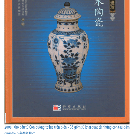
2008: Kho báu từ Con đường tơ lụa trên biển - Đồ gốm sứ khai quật từ những con tàu đắm
dưới đáy biển Việt Nam.