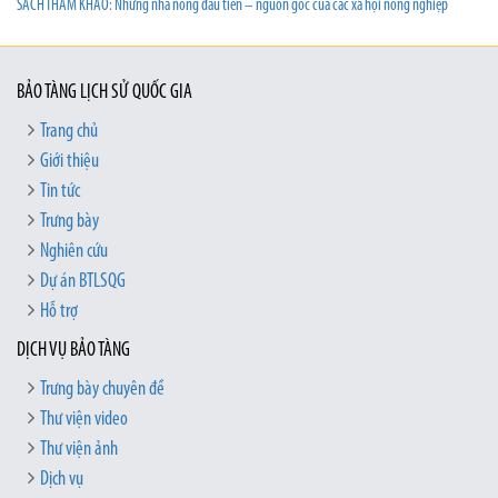
SÁCH THAM KHẢO: Những nhà nông đầu tiên – nguồn gốc của các xã hội nông nghiệp
BẢO TÀNG LỊCH SỬ QUỐC GIA
Trang chủ
Giới thiệu
Tin tức
Trưng bày
Nghiên cứu
Dự án BTLSQG
Hỗ trợ
DỊCH VỤ BẢO TÀNG
Trưng bày chuyên đề
Thư viện video
Thư viện ảnh
Dịch vụ