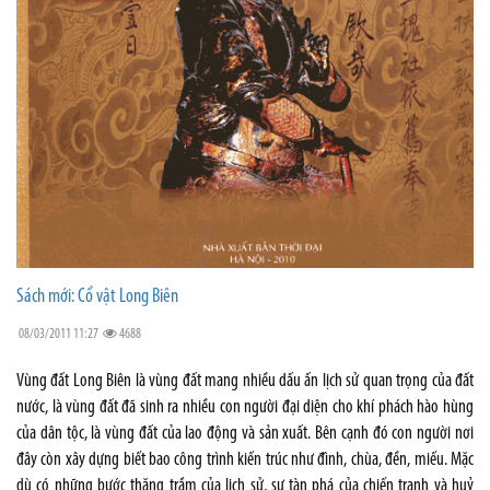
Sách mới: Cổ vật Long Biên
08/03/2011 11:27
4688
Vùng đất Long Biên là vùng đất mang nhiều dấu ấn lịch sử quan trọng của đất
nước, là vùng đất đã sinh ra nhiều con người đại diện cho khí phách hào hùng
của dân tộc, là vùng đất của lao động và sản xuất. Bên cạnh đó con người nơi
đây còn xây dựng biết bao công trình kiến trúc như đình, chùa, đền, miếu. Mặc
dù có những bước thăng trầm của lịch sử, sự tàn phá của chiến tranh và huỷ