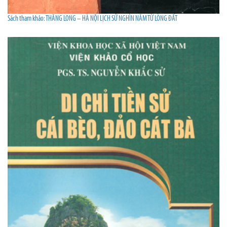
Sách tham khảo: THĂNG LONG – HÀ NỘI LỊCH SỬ NGHÌN NĂM TỪ LÒNG ĐẤT