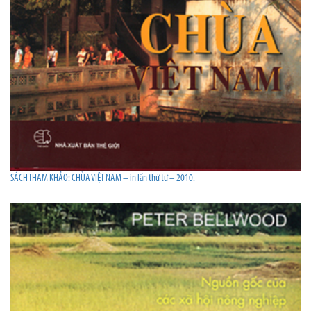
SÁCH THAM KHẢO: CHÙA VIỆT NAM – in lần thứ tư – 2010.