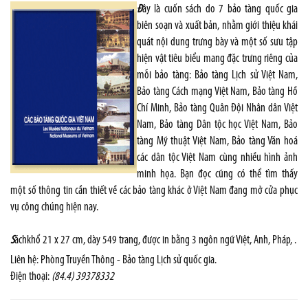
Đ
ây là cuốn sách do 7 bảo tàng quốc gia
biên soạn và xuất bản, nhằm giới thiệu khái
quát nội dung trưng bày và một số sưu tập
hiện vật tiêu biểu mang đặc trưng riêng của
mỗi bảo tàng: Bảo tàng Lịch sử Việt Nam,
Bảo tàng Cách mạng Việt Nam, Bảo tàng Hồ
Chí Minh, Bảo tàng Quân Đội Nhân dân Việt
Nam, Bảo tàng Dân tộc học Việt Nam, Bảo
tàng Mỹ thuật Việt Nam, Bảo tàng Văn hoá
các dân tộc Việt Nam cùng nhiều hình ảnh
minh họa. Bạn đọc cũng có thể tìm thấy
một số thông tin cần thiết về các bảo tàng khác ở Việt Nam đang mở cửa phục
vụ công chúng hiện nay.
S
áchkhổ 21 x 27 cm, dày 549 trang, được in bằng 3 ngôn ngữ Việt, Anh, Pháp, .
Liên hệ: Phòng Truyền Thông - Bảo tàng Lịch sử quốc gia.
Điện thoại:
(84.4) 39378332