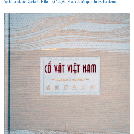
Sách tham khảo: Địa danh Hà Nội thời Nguyễn- khảo cứu từ nguồn tư liệu Hán Nôm.