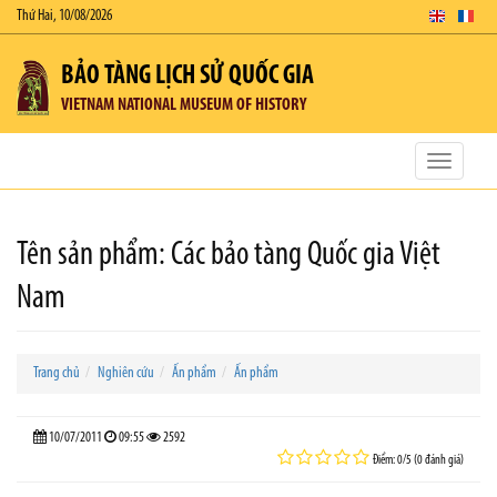
Thứ Hai, 10/08/2026
BẢO TÀNG LỊCH SỬ QUỐC GIA
VIETNAM NATIONAL MUSEUM OF HISTORY
Toggle
navigatio
Tên sản phẩm: Các bảo tàng Quốc gia Việt
Nam
Trang chủ
Nghiên cứu
Ấn phẩm
Ấn phẩm
10/07/2011
09:55
2592
Điểm: 0/5 (0 đánh giá)