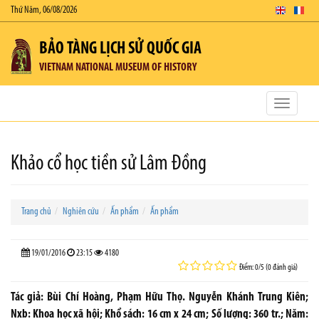
Thứ Năm, 06/08/2026
BẢO TÀNG LỊCH SỬ QUỐC GIA
VIETNAM NATIONAL MUSEUM OF HISTORY
Toggle
navigatio
Khảo cổ học tiền sử Lâm Đồng
Trang chủ
Nghiên cứu
Ấn phẩm
Ấn phẩm
19/01/2016
23:15
4180
Điểm: 0/5 (0 đánh giá)
Tác giả: Bùi Chí Hoàng, Phạm Hữu Thọ. Nguyễn Khánh Trung Kiên;
Nxb: Khoa học xã hội; Khổ sách: 16 cm x 24 cm; Số lượng: 360 tr.; Năm: