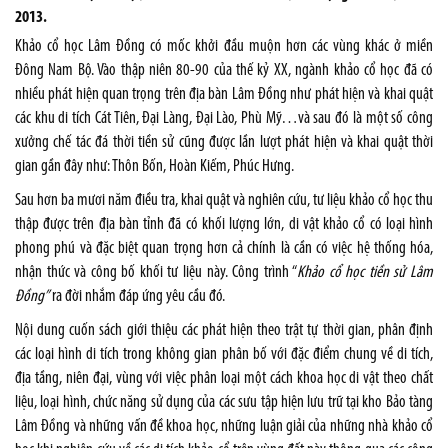
2013.
Khảo cổ học Lâm Đồng có mốc khởi đầu muộn hơn các vùng khác ở miền
Đông Nam Bộ. Vào thập niên 80-90 của thế kỷ XX, ngành khảo cổ học đã có
nhiều phát hiện quan trọng trên địa bàn Lâm Đồng như phát hiện và khai quật
các khu di tích Cát Tiên, Đại Làng, Đại Lào, Phù Mỹ…và sau đó là một số công
xưởng chế tác đá thời tiền sử cũng được lần lượt phát hiện và khai quật thời
gian gần đây như: Thôn Bốn, Hoàn Kiếm, Phúc Hưng.
Sau hơn ba mươi năm điều tra, khai quật và nghiên cứu, tư liệu khảo cổ học thu
thập được trên địa bàn tỉnh đã có khối lượng lớn, di vật khảo cổ có loại hình
phong phú và đặc biệt quan trọng hơn cả chính là cần có việc hệ thống hóa,
nhận thức và công bố khối tư liệu này. Công trình “
Khảo cổ học tiền sử Lâm
Đồng”
ra đời nhắm đáp ứng yêu cầu đó.
Nội dung cuốn sách giới thiệu các phát hiện theo trật tự thời gian, phân định
các loại hình di tích trong không gian phân bố với đặc điểm chung về di tích,
địa tầng, niên đại, vùng với việc phân loại một cách khoa học di vật theo chất
liệu, loại hình, chức năng sử dụng của các sưu tập hiện lưu trữ tại kho Bảo tàng
Lâm Đồng và những vấn đề khoa học, những luận giải của những nhà khảo cổ