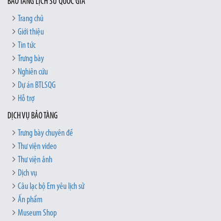
BẢO TÀNG LỊCH SỬ QUỐC GIA
Trang chủ
Giới thiệu
Tin tức
Trưng bày
Nghiên cứu
Dự án BTLSQG
Hỗ trợ
DỊCH VỤ BẢO TÀNG
Trưng bày chuyên đề
Thư viện video
Thư viện ảnh
Dịch vụ
Câu lạc bộ Em yêu lịch sử
Ấn phẩm
Museum Shop