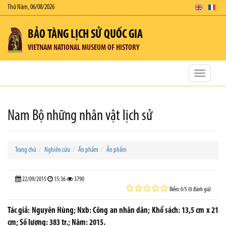
Thứ Năm, 06/08/2026
BẢO TÀNG LỊCH SỬ QUỐC GIA
VIETNAM NATIONAL MUSEUM OF HISTORY
Toggle
navigatio
Nam Bộ những nhân vật lịch sử
Trang chủ
Nghiên cứu
Ấn phẩm
Ấn phẩm
22/09/2015
15:36
3790
Điểm: 0/5 (0 đánh giá)
Tác giả: Nguyên Hùng; Nxb: Công an nhân dân; Khổ sách: 13,5 cm x 21
cm; Số lượng: 383 tr.; Năm: 2015.