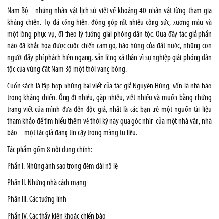
Nam
Bộ - những nhân vật lịch sử viết về khoảng 40 nhân vật từng tham gia
kháng chiến. Họ đã cống hiến, đóng góp rất nhiều công sức, xương máu và
một lòng phục vụ, đi theo lý tưởng giải phóng dân tộc. Qua đây tác giả phần
nào đã khắc họa được cuộc chiến cam go, hào hùng của đất nước, những con
người đầy phí phách hiên ngang, sẵn lòng xả thân vì sự nghiệp giải phóng dân
tộc của vùng đất Nam Bộ một thời vang bóng.
Cuốn sách là tập hợp những bài viết của tác giả Nguyên Hùng, vốn là nhà báo
trong kháng chiến. Ông đi nhiều, gặp nhiều, viết nhiều và muốn bằng những
trang viết của mình đưa đến độc giả, nhất là các bạn trẻ một nguồn tài liệu
tham khảo để tìm hiểu thêm về thời kỳ này qua góc nhìn của một nhà văn, nhà
báo – một tác giả đáng tin cậy trong mảng tư liệu.
Tác phẩm gồm 8 nội dung chính:
Phần I. Những ánh sao trong đêm dài nô lệ
Phần II. Những nhà cách mạng
Phần III. Các tướng lĩnh
Phần IV. Các thầy kiện khoác chiến bào