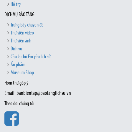
Hỗ trợ
DỊCH VỤ BẢO TÀNG
Trưng bày chuyên đề
Thư viện video
Thư viện ảnh
Dịch vụ
Câu lạc bộ Em yêu lịch sử
Ấn phẩm
Museum Shop
Hòm thư góp ý
Email: banbientap@baotanglichsu.vn
Theo dõi chúng tôi