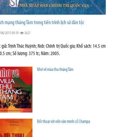
ch mạng tháng Tám trong tiến trình lịch sử dân tộc
/08/2015 09:59
3621
c giả: Trịnh Thúc Huỳnh; Nxb: Chính trị Quốc gia; Khổ sách: 14.5 cm
0.5 cm; Số lượng: 375 tr.; Năm: 2005.
Nhớ về mùa thu tháng Tám
Đối thoại với nền văn minh cổ Champa