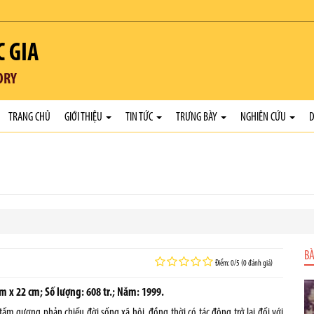
C GIA
ORY
TRANG CHỦ
GIỚI THIỆU
TIN TỨC
TRƯNG BÀY
NGHIÊN CỨU
D
BÀ
Điểm: 0/5 (0 đánh giá)
cm x 22 cm; Số lượng: 608 tr.; Năm: 1999.
tấm gương phản chiếu đời sống xã hội, đồng thời có tác động trở lại đối với