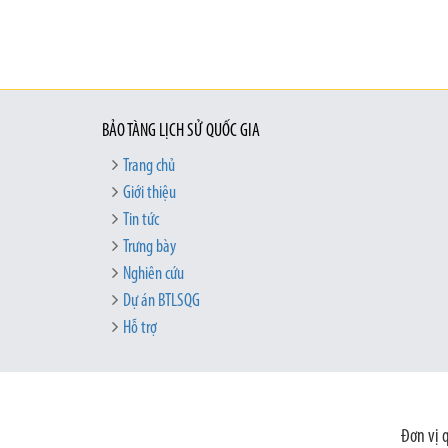
BẢO TÀNG LỊCH SỬ QUỐC GIA
Trang chủ
Giới thiệu
Tin tức
Trưng bày
Nghiên cứu
Dự án BTLSQG
Hỗ trợ
Đơn vị 