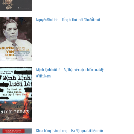
Nguyễn Văn Linh – Tổng bí thư thời đầu đổi mới
Mệnh lệnh lưỡi lê – Sự thật về cuộc chiến của Mỹ
ở Việt Nam
Khoa bảng Thăng Long – Hà Nội qua tài liệu mộc