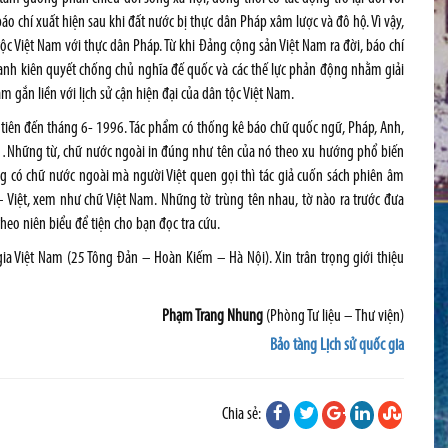
 báo chí xuất hiện sau khi đất nước bị thực dân Pháp xâm lược và đô hộ. Vì vậy,
 tộc Việt Nam với thực dân Pháp. Từ khi Đảng cộng sản Việt Nam ra đời, báo chí
anh kiên quyết chống chủ nghĩa đế quốc và các thế lực phản động nhằm giải
m gắn liền với lịch sử cận hiện đại của dân tộc Việt Nam.
 tiên đến tháng 6- 1996. Tác phẩm có thống kê báo chữ quốc ngữ, Pháp, Anh,
, E…Những từ, chữ nước ngoài in đúng như tên của nó theo xu hướng phổ biến
ng có chữ nước ngoài mà người Việt quen gọi thì tác giả cuốn sách phiên âm
– Việt, xem như chữ Việt Nam. Những tờ trùng tên nhau, tờ nào ra trước đưa
heo niên biểu để tiện cho bạn đọc tra cứu.
gia Việt Nam (25 Tông Đản – Hoàn Kiếm – Hà Nội). Xin trân trọng giới thiệu
Phạm Trang Nhung
(Phòng Tư liệu – Thư viện)
Bảo tàng Lịch sử quốc gia
Chia sẻ: