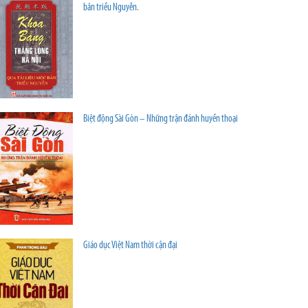
bản triều Nguyễn.
Biệt động Sài Gòn – Những trận đánh huyền thoại
Giáo dục Việt Nam thời cận đại