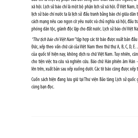
xã hội. Lịch sử báo chí là một bộ phận lịch sử xã hội. Ở Việt Nam,
lịch sử báo chí nước ta là lịch sử đấu tranh bằng báo chí giữa dân
cách mạng nêu cao ngọn cờ yêu nước và chủ nghĩa xã hội, đấu tr
phóng dân tộc, giành độc lập cho đất nước. Lịch sử báo chí Việt Na
“Thư tịch báo chí Việt Nam”
tập hợp các tờ báo được xuất bản đầu
Đức, xếp theo vần chữ cái của Việt Nam theo thứ thự A, B, C, D
của quốc tế hiện nay, không dịch ra chữ Việt Nam. Tuy nhiên, cũ
cho tiện việc tra cứu và nghiên cứu. Báo chữ Hán phiên âm Hán 
lên trên, xuất bản sau xếp xuống dưới. Các tờ báo cũng được xếp t
Cuốn sách hiện đang lưu giữ tại Thư viện Bảo tàng Lịch sử quốc 
cùng bạn đọc.