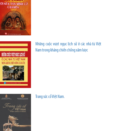
Những cuộc vượt ngục lịch sử ở các nhà tù Việt
Nam trong kháng chiến chống xâm lược
Trang sức cổ Việt Nam.