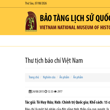
Thứ Sáu, 07/08/2026
BẢO TÀNG LỊCH SỬ QUỐ
VIETNAM NATIONAL MUSEUM OF HIST
Thư tịch báo chí Việt Nam
Trang chủ
Nghiên cứu
Ấn phẩm
Ấn phẩm
24/08/2015
12:33
2977
Tác giả: Tô Huy Rứa; Nxb: Chính trị Quốc gia; Khổ sách: 15 
Báo chí là một bộ phận của đời sống tinh thần của con người, là 