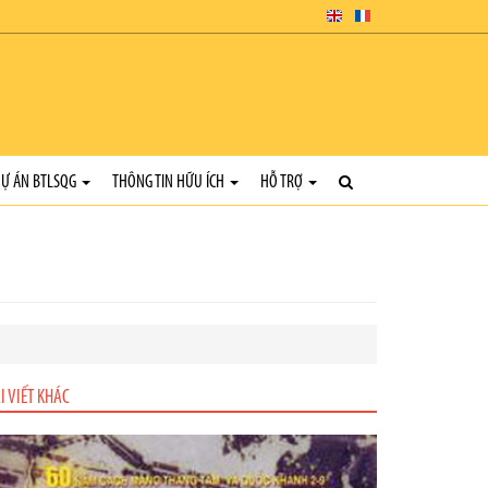
Ự ÁN BTLSQG
THÔNG TIN HỮU ÍCH
HỖ TRỢ
I VIẾT KHÁC