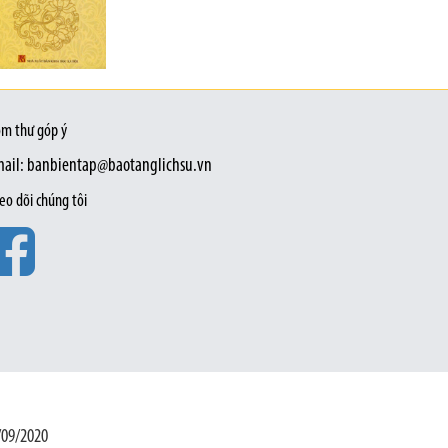
m thư góp ý
ail: banbientap@baotanglichsu.vn
eo dõi chúng tôi
/09/2020