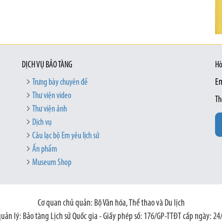
DỊCH VỤ BẢO TÀNG
Hò
Trưng bày chuyên đề
Em
Thư viện video
Th
Thư viện ảnh
Dịch vụ
Câu lạc bộ Em yêu lịch sử
Ấn phẩm
Museum Shop
Cơ quan chủ quản: Bộ Văn hóa, Thể thao và Du lịch
quản lý: Bảo tàng Lịch sử Quốc gia - Giấy phép số: 176/GP-TTĐT cấp ngày: 24