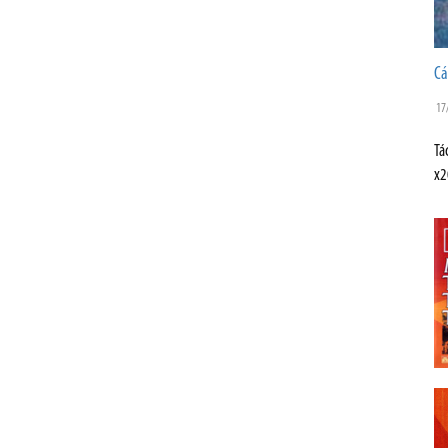
Cá
17
Tá
x2